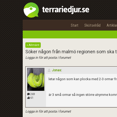
Start
Skötselråd
Artikla
« Allmänt
Söker någon från malmö regionen som ska til
Logga in för att posta i forumet
Jonas
:
letar någon som kan plocka med 2-3 ormar fr
269
är 3 små ormar så ingen större utrymme kom
61
Logga in för att posta i forumet