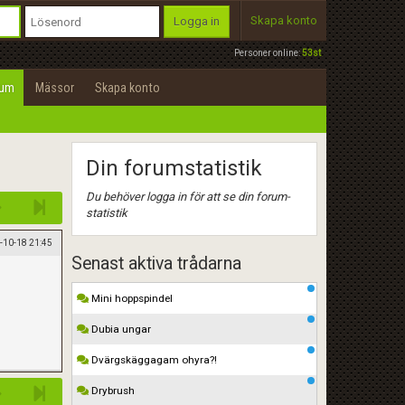
Skapa konto
Logga in
Personer online:
53st
rum
Mässor
Skapa konto
Din forumstatistik
Du behöver logga in för att se din forum-
statistik
-10-18 21:45
Senast aktiva trådarna
Mini hoppspindel
Dubia ungar
Dvärgskäggagam ohyra?!
Drybrush