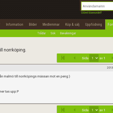
integritetspolicy
OK
Utför
Namn:
Begär nytt lösenord
Glömt lösenordet?
Tillbaka till förstasidan
Epost:
r
Information
Bilder
Medlemmar
Köp & sälj
Uppfödning
Fo
100%
Trådar
Sök
Bevakningar
Infoga
Användarnamn:
Lösenord:
l norrköping.
Sida
av 1
Privacy Policy
Terms of Service
2013
ån malmö till norrköpings mässan mot en peng:)
Skapa konto
mer tas upp:P
Sida
av 1