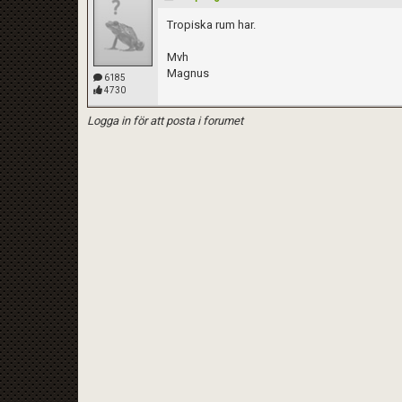
Tropiska rum har.
Mvh
Magnus
6185
4730
Logga in för att posta i forumet
Kom ihåg att följa terrariedjur.se's regler 