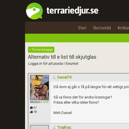
Start
Skötselråd
Artikla
« Terrariebygge
Alternativ till e list till skjutglas
Logga in för att posta i forumet
Daniel79
:
Då dom ej går o få på längre för ett vettigt pr
Så va finns det för andra lösningar?
Fräsa eller vilka idéer finns?
Medlem i
GHF
47
18
Mvh Daniel
Tropfrog
: