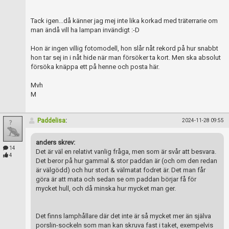
Tack igen...då känner jag mej inte lika korkad med träterrarie om
man ändå vill ha lampan invändigt :-D
Hon är ingen villig fotomodell, hon slår nåt rekord på hur snabbt
hon tar sej in i nåt hide när man försöker ta kort. Men ska absolut
försöka knäppa ett på henne och posta här.
Mvh
M
Paddelisa
:
2024-11-28 09:55
anders skrev:
14
Det är väl en relativt vanlig fråga, men som är svår att besvara.
4
Det beror på hur gammal & stor paddan är (och om den redan
är välgödd) och hur stort & välmatat fodret är. Det man får
göra är att mata och sedan se om paddan börjar få för
mycket hull, och då minska hur mycket man ger.
Det finns lamphållare där det inte är så mycket mer än själva
porslin-sockeln som man kan skruva fast i taket, exempelvis