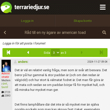
integritetspolicy
OK
Utför
Namn:
Begär nytt lösenord
Logga in
Skapa konto
Tillbaka till förstasidan
100%
Epost:
Råd till en ny ägare av american toad
Infoga
Logga in för att posta i forumet
Sida
av 3
Användarnamn:
anders
:
2024-11-27 09:04
Det är väl en relativt vanlig fråga, men som är svår att besvara. Det
Admini
Lösenord:
beror på hur gammal & stor paddan är (och om den redan är
stratör
välgödd) och hur stort & välmatat fodret är. Det man får göra är
Medlem
i
SHF
,
att mata och sedan se om paddan börjar få för mycket hull, och
SmHF
då minska hur mycket man ger.
2723
Privacy Policy
2580
Terms of Service
Det finns lamphållare där det inte är så mycket mer än själva
porslin-sockeln som man kan skruva fast i taket, exempelvis