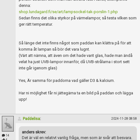
Skapa konto
denna:
shop.lundagard.fi/se/art/lampsockel-tak-porslin-1.php
Sedan finns det olika styrkor på värmelampor, så testa vilken som
ger rätt temperatur.
Så länge det inte finns något som paddan kan klättra på för att
komma åt lampan så bör det vara lugnt.
(Värt att nämna, att även om det hade varit glas, hade man ändå
velat ha just UVB-lampor innanför, då UVB-strålarna i stort sett
inte går igenom glas)
Yes, Är samma för paddorna vad gäller D3 & kalcium.
Har ni möjlighet får ni jättegärna ta en bild på paddan och lägga
upp!
Paddelisa
:
2024-11-28 08:58
anders skrev:
14
Det är väl en relativt vanlig fråga, men som är svår att besvara.
4