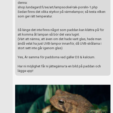
denna:
shop.lundagard.fi/se/art/lampsockel-tak-porslin-1.php
Sedan finns det olika styrkor på värmelampor, så testa vilken
som ger rätt temperatur.
Så länge det inte finns något som paddan kan klättra på för
att komma åt lampan så bör det vara lugnt.
(Värt att nämna, att även om det hade varit glas, hade man
ändå velat ha just UVB-lampor innanför, då UVB-strålarna i
stort sett inte går igenom glas)
Yes, Är samma för paddorna vad gäller D3 & kalcium.
Har ni möjlighet får ni jättegärna ta en bild på paddan och
lägga upp!