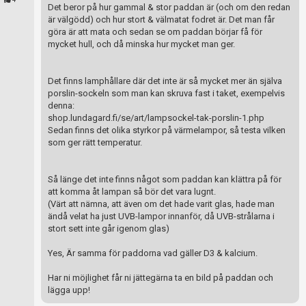
Det beror på hur gammal & stor paddan är (och om den redan
är välgödd) och hur stort & välmatat fodret är. Det man får
göra är att mata och sedan se om paddan börjar få för
mycket hull, och då minska hur mycket man ger.
Det finns lamphållare där det inte är så mycket mer än själva
porslin-sockeln som man kan skruva fast i taket, exempelvis
denna:
shop.lundagard.fi/se/art/lampsockel-tak-porslin-1.php
Sedan finns det olika styrkor på värmelampor, så testa vilken
som ger rätt temperatur.
Så länge det inte finns något som paddan kan klättra på för
att komma åt lampan så bör det vara lugnt.
(Värt att nämna, att även om det hade varit glas, hade man
ändå velat ha just UVB-lampor innanför, då UVB-strålarna i
stort sett inte går igenom glas)
Yes, Är samma för paddorna vad gäller D3 & kalcium.
Har ni möjlighet får ni jättegärna ta en bild på paddan och
lägga upp!