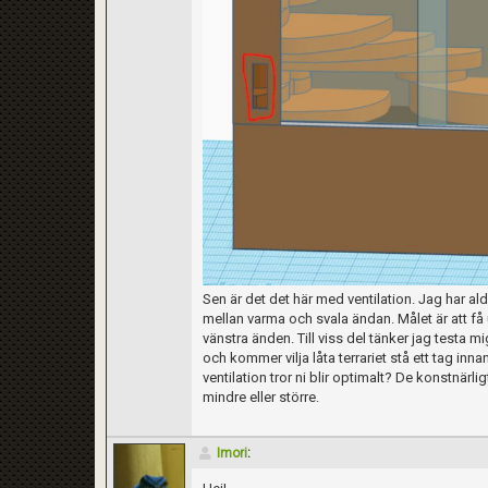
Sen är det det här med ventilation. Jag har al
mellan varma och svala ändan. Målet är att få up
vänstra änden. Till viss del tänker jag testa m
och kommer vilja låta terrariet stå ett tag inna
ventilation tror ni blir optimalt? De konstnärl
mindre eller större.
Imori
: