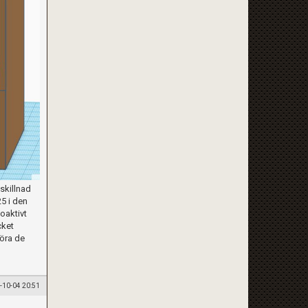
 skillnad
25 i den
ioaktivt
cket
göra de
-10-04 20:51