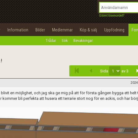
integritetspolicy
OK
Utför
Namn:
Begär nytt lösenord
Glömt lösenordet?
Tillbaka till förstasidan
Epost:
r
Information
Bilder
Medlemmar
Köp & sälj
Uppfödning
Fo
100%
Trådar
Sök
Bevakningar
Infoga
Användarnamn:
Lösenord:
!
Sida
av 3
Privacy Policy
Terms of Service
2024
livit en möjlighet, och jag ska ge mig på att för första gången bygga ett helt t
Skapa konto
r kommer bli perfekta att husera ett terrarie stort nog för en ackis, och har börj