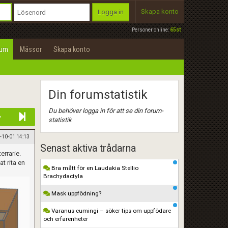
Skapa konto
Logga in
Personer online:
65st
rum
Mässor
Skapa konto
Din forumstatistik
Du behöver logga in för att se din forum-
statistik
-10-01 14:13
Senast aktiva trådarna
errarie.
at rita en
Bra mått för en Laudakia Stellio
Brachydactyla
Mask uppfödning?
Varanus cumingi – söker tips om uppfödare
och erfarenheter