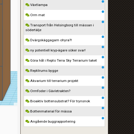
Växtlampa
Orm mat
Transport från Helsingborg till mässan i
södertälje
Dvärgskäggagam ohyra?!
ny potentiell kryp-ägare söker svar!
Göra hål i Repto Terra Sky Terrarium taket
Reptilrums bygge
Akvarium till terrarium projekt
Ormfoder i Gävletrakten?
Bioaktiv bottensubstrat? För trynsnok
Bottenmaterial för mässa
Angående buggrapportering