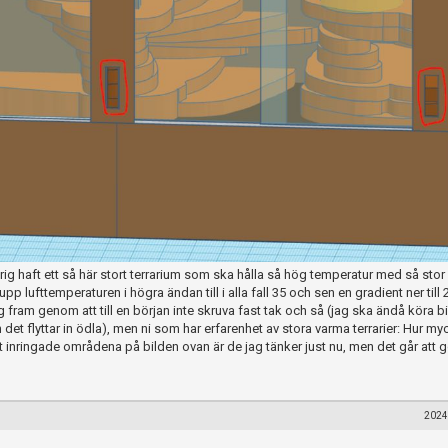
drig haft ett så här stort terrarium som ska hålla så hög temperatur med så stor
p lufttemperaturen i högra ändan till i alla fall 35 och sen en gradient ner till 
ig fram genom att till en början inte skruva fast tak och så (jag ska ändå köra b
n det flyttar in ödla), men ni som har erfarenhet av stora varma terrarier: Hur my
igt inringade områdena på bilden ovan är de jag tänker just nu, men det går att 
2024