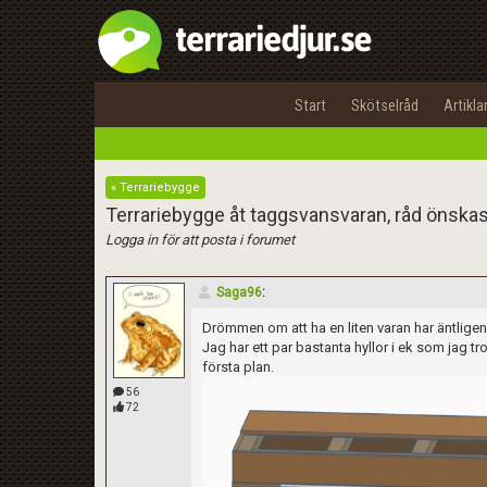
Start
Skötselråd
Artikla
« Terrariebygge
Terrariebygge åt taggsvansvaran, råd önskas
Logga in för att posta i forumet
Saga96
:
Drömmen om att ha en liten varan har äntligen b
Jag har ett par bastanta hyllor i ek som jag tro
första plan.
56
72