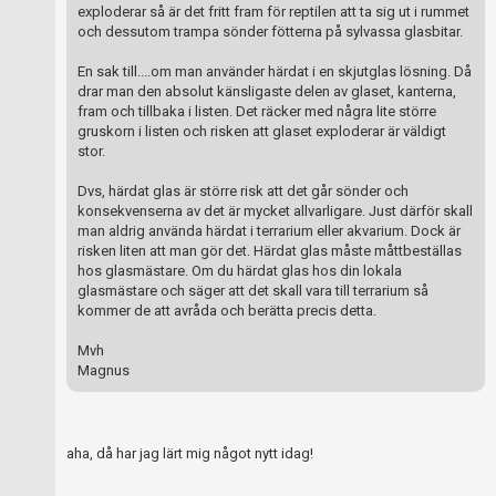
exploderar så är det fritt fram för reptilen att ta sig ut i rummet
och dessutom trampa sönder fötterna på sylvassa glasbitar.
En sak till....om man använder härdat i en skjutglas lösning. Då
drar man den absolut känsligaste delen av glaset, kanterna,
fram och tillbaka i listen. Det räcker med några lite större
gruskorn i listen och risken att glaset exploderar är väldigt
stor.
Dvs, härdat glas är större risk att det går sönder och
konsekvenserna av det är mycket allvarligare. Just därför skall
man aldrig använda härdat i terrarium eller akvarium. Dock är
risken liten att man gör det. Härdat glas måste måttbeställas
hos glasmästare. Om du härdat glas hos din lokala
glasmästare och säger att det skall vara till terrarium så
kommer de att avråda och berätta precis detta.
Mvh
Magnus
aha, då har jag lärt mig något nytt idag!