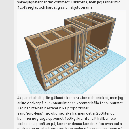
valmöjligheter när det kommer till skivorna, men jag tänker mig
45x45 reglar, och härdat glas till skjutdörrarna.
Jag är inte helt grön gällande konstruktion och snickeri, men jag
är lite osäker på hur konstruktionen kommer hålla för substratet.
Jag har inte helt bestämt vilka proportioner
sand/jord/lera/makrokol jag ska ha, men det är 250 liter och
kommer nog väga uppemot 150 kg. Framför allt hållbarheten i
sidled är jag osäker på, kommer denna konstruktion ovan palla
trycket tror ni, eller borde jag köra reglar på samma sett som på