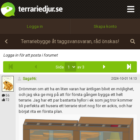
integritetspolicy
OK
Utför
Namn:
Begär nytt lösenord
Logga in
Skapa konto
Tillbaka till förstasidan
100%
Epost:
Terrariebygge åt taggsvansvaran, råd önskas!
Infoga
Logga in för att posta i forumet
Sida
av 3
Användarnamn:
Saga96
:
2024-10-01 14:13
Drömmen om att ha en liten varan har äntligen blivit en möjlighet,
Lösenord:
och jag ska ge mig på att för första gången bygga ett helt
56
terrarie. Jag har ett par bastanta hyllor i ek som jag tror kommer
72
bli perfekta att husera ett terrarie stort nog för en ackis, och har
börjat rita en första plan.
Privacy Policy
Terms of Service