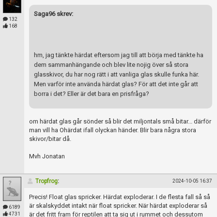
Saga96 skrev:
132
168
hm, jag tänkte härdat eftersom jag till att börja med tänkte ha
dem sammanhängande och blev lite nojig över så stora
glasskivor, du har nog rätt i att vanliga glas skulle funka här.
Men varför inte använda härdat glas? För att det inte går att
borra i det? Eller är det bara en prisfråga?
om härdat glas går sönder så blir det miljontals små bitar... därför
man vill ha Ohärdat ifall olyckan händer. Blir bara några stora
skivor/bitar då.
Mvh Jonatan
Tropfrog
:
2024-10-05 16:37
Precis! Float glas spricker. Härdat exploderar. I de flesta fall så så
är skalskyddet intakt när float spricker. När härdat exploderar så
6189
är det fritt fram för reptilen att ta sig ut i rummet och dessutom
4731