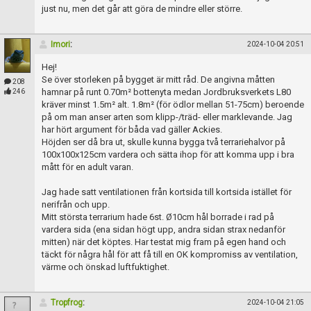
just nu, men det går att göra de mindre eller större.
Imori
:
2024-10-04 20:51
Hej!
Se över storleken på bygget är mitt råd. De angivna måtten
208
hamnar på runt 0.70m² bottenyta medan Jordbruksverkets L80
246
kräver minst 1.5m² alt. 1.8m² (för ödlor mellan 51-75cm) beroende
på om man anser arten som klipp-/träd- eller marklevande. Jag
har hört argument för båda vad gäller Ackies.
Höjden ser då bra ut, skulle kunna bygga två terrariehalvor på
100x100x125cm vardera och sätta ihop för att komma upp i bra
mått för en adult varan.
Jag hade satt ventilationen från kortsida till kortsida istället för
nerifrån och upp.
Mitt största terrarium hade 6st. Ø10cm hål borrade i rad på
vardera sida (ena sidan högt upp, andra sidan strax nedanför
mitten) när det köptes. Har testat mig fram på egen hand och
täckt för några hål för att få till en OK kompromiss av ventilation,
värme och önskad luftfuktighet.
Tropfrog
:
2024-10-04 21:05