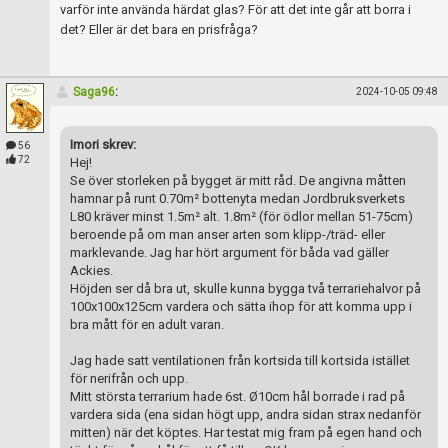
varför inte använda härdat glas? För att det inte går att borra i
det? Eller är det bara en prisfråga?
Saga96
:
2024-10-05 09:48
Imori skrev:
56
72
Hej!
Se över storleken på bygget är mitt råd. De angivna måtten
hamnar på runt 0.70m² bottenyta medan Jordbruksverkets
L80 kräver minst 1.5m² alt. 1.8m² (för ödlor mellan 51-75cm)
beroende på om man anser arten som klipp-/träd- eller
marklevande. Jag har hört argument för båda vad gäller
Ackies.
Höjden ser då bra ut, skulle kunna bygga två terrariehalvor på
100x100x125cm vardera och sätta ihop för att komma upp i
bra mått för en adult varan.
Jag hade satt ventilationen från kortsida till kortsida istället
för nerifrån och upp.
Mitt största terrarium hade 6st. Ø10cm hål borrade i rad på
vardera sida (ena sidan högt upp, andra sidan strax nedanför
mitten) när det köptes. Har testat mig fram på egen hand och