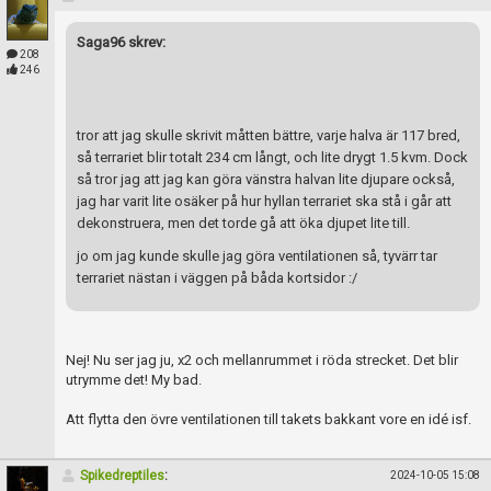
Saga96 skrev:
208
246
tror att jag skulle skrivit måtten bättre, varje halva är 117 bred,
så terrariet blir totalt 234 cm långt, och lite drygt 1.5 kvm. Dock
så tror jag att jag kan göra vänstra halvan lite djupare också,
jag har varit lite osäker på hur hyllan terrariet ska stå i går att
dekonstruera, men det torde gå att öka djupet lite till.
jo om jag kunde skulle jag göra ventilationen så, tyvärr tar
terrariet nästan i väggen på båda kortsidor :/
Nej! Nu ser jag ju, x2 och mellanrummet i röda strecket. Det blir
utrymme det! My bad.
Att flytta den övre ventilationen till takets bakkant vore en idé isf.
Spikedreptiles
:
2024-10-05 15:08