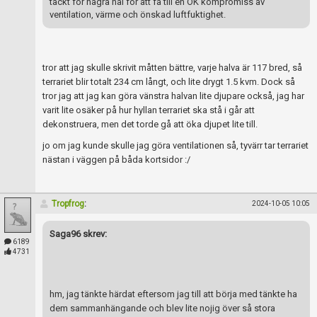
täckt för några hål för att få till en OK kompromiss av
ventilation, värme och önskad luftfuktighet.
tror att jag skulle skrivit måtten bättre, varje halva är 117 bred, så
terrariet blir totalt 234 cm långt, och lite drygt 1.5 kvm. Dock så
tror jag att jag kan göra vänstra halvan lite djupare också, jag har
varit lite osäker på hur hyllan terrariet ska stå i går att
dekonstruera, men det torde gå att öka djupet lite till.
jo om jag kunde skulle jag göra ventilationen så, tyvärr tar terrariet
nästan i väggen på båda kortsidor :/
Tropfrog
:
2024-10-05 10:05
Saga96 skrev:
6189
4731
hm, jag tänkte härdat eftersom jag till att börja med tänkte ha
dem sammanhängande och blev lite nojig över så stora