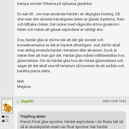
trampa sönder fötterna på sylvassa glasbitar.
En sak till....om man använder härdat i en skjutglas lösning. Då
drar man den absolut känsligaste delen av glaset, kanterna, fram
och tillbaka i listen. Det räcker med några lite större gruskorn i
listen och risken att glaset exploderar är väldigt stor.
Dvs, härdat glas är större risk att det går sönder och
konsekvenserna av det är mycket allvarligare. Just därför skall
man aldrig använda härdat i terrarium eller akvarium. Dock är
risken liten att man gör det. Härdat glas måste måttbeställas hos
glasmästare. Om du härdat glas hos din lokala glasmästare och
säger att det skall vara till terrarium så kommer de att avråda och
berätta precis detta.
Mvh
Magnus
Saga96
:
2024-10-05 16:42
Tropfrog skrev:
56
72
Precis! Float glas spricker. Härdat exploderar. I de flesta fall så
så är skalskyddet intakt när float spricker. När härdat