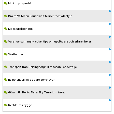
Mini hoppspindel
Bra mått för en Laudakia Stellio Brachydactyla
Mask uppfödning?
Varanus cumingi – söker tips om uppfödare och erfarenheter
Växtlampa
Transport från Helsingborg till mässan i södertälje
Kom ihåg att följa terrariedjur.se's regler när du postar i forumet.
ny potentiell kryp-ägare söker svar!
Spara
Göra hål i Repto Terra Sky Terrarium taket
Reptilrums bygge