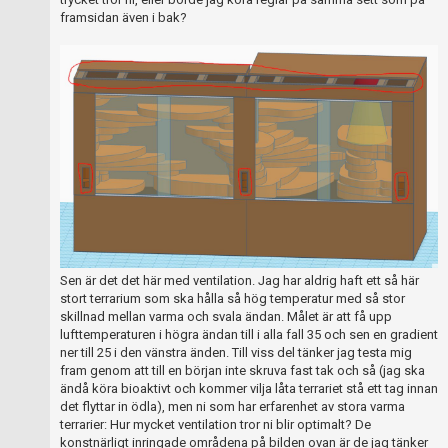
framsidan även i bak?
Sen är det det här med ventilation. Jag har aldrig haft ett så här
stort terrarium som ska hålla så hög temperatur med så stor
skillnad mellan varma och svala ändan. Målet är att få upp
lufttemperaturen i högra ändan till i alla fall 35 och sen en gradient
ner till 25 i den vänstra änden. Till viss del tänker jag testa mig
fram genom att till en början inte skruva fast tak och så (jag ska
ändå köra bioaktivt och kommer vilja låta terrariet stå ett tag innan
det flyttar in ödla), men ni som har erfarenhet av stora varma
terrarier: Hur mycket ventilation tror ni blir optimalt? De
konstnärligt inringade områdena på bilden ovan är de jag tänker