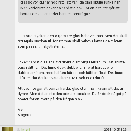
glasskivor, du har nog rätt i att vanliga glas skulle funka här.
Men varför inte använda härdat glas? För att det inte går att
borra i det? Eller är det bara en prisfråga?
Ju större stycken desto tjockare glas behöver man. Men det skall
rätt rejäla stycken till för att man skall behöva lämna de måtten
som passar till skjutlisterna.
Enkelt härdat glas är alltid direkt olämpligt i terrarium. Det är inte
bara i ditt fall. Det finns dock dubbellaminerat härdat eller
dubbellaminerat med hälften härdat och hälften float. Det finns
tillfällen där det kan vara alternativ. Dock inte i ditt fall.
Att det inte går att borra i härdat glas stämmer liksom att det är
dyrare. Men det är inte den primära orsaken. Du är dock något på
spåret för att svara på den frågan själv.
Mvh
Magnus
Imori
:
2024-10-05 10:24