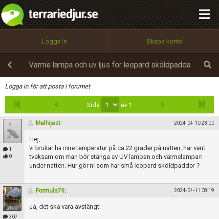
integritetspolicy
OK
Utför
Namn:
Begär nytt lösenord
Logga in
Skapa konto
Tillbaka till förstasidan
100%
Epost:
Värme lampa och uv ljus för leopard sköldpadda
Infoga
Logga in för att posta i forumet
Sida
av 1
Användarnamn:
Malhijazi
:
2024-04-10 23:00
Hej,
Lösenord:
vi brukar ha inne temperatur på ca 22 grader på natten, har varit
1
tveksam om man bör stänga av UV lampan och värmelampan
0
under natten. Hur gör ni som har små leopard sköldpaddor ?
Privacy Policy
Formula76
:
2024-04-11 08:19
Terms of Service
Ja, det ska vara avstängt.
307