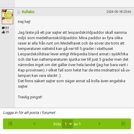
Kullabo
:
2024-05-18 20:46
Hej hej!
83
Jag läste på ett par sajter att leopardsköldpaddor skall samma
39
miljö som medelhavssköldpaddor. Mina paddor av fyra olika
raser är alla från runt om Medelhavet och de sover ute trots att
temperaturen nattetid kan gå ner till 5 grader i växthuset.
Leopardskölldisar lever enligt Wikipedia bland annat i sydAfrika
och där kan nattemperaturen sjunka ner till just 5 grader men det
nämndes inget om det gäller över hela landet (jag har bara varit i
Kap-provinsen). I vilket fall som helst har de inte midnattsol så uv-
lampan kan vara släckt :) .
Det finns säkert sajter som säger annat så kolla även engelska
sajter.
Trevlig pingst!
Logga in för att posta i forumet
Sida
av 1