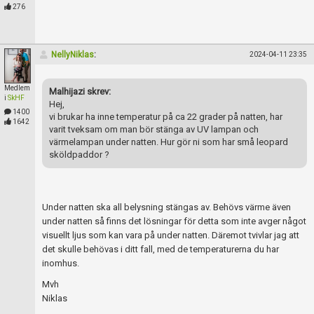
Skapa konto
276
NellyNiklas
:
2024-04-11 23:35
Medlem
Malhijazi skrev:
i
SkHF
Hej,
1400
vi brukar ha inne temperatur på ca 22 grader på natten, har
1642
varit tveksam om man bör stänga av UV lampan och
värmelampan under natten. Hur gör ni som har små leopard
sköldpaddor ?
Under natten ska all belysning stängas av. Behövs värme även
under natten så finns det lösningar för detta som inte avger något
visuellt ljus som kan vara på under natten. Däremot tvivlar jag att
det skulle behövas i ditt fall, med de temperaturerna du har
inomhus.
Mvh
Niklas