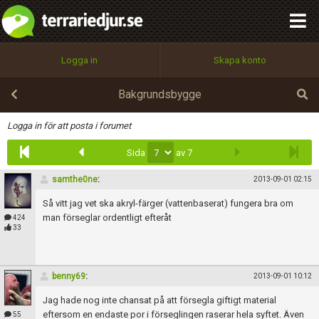
integritetspolicy
OK
Utför
Namn:
Begär nytt lösenord
Logga in
Skapa konto
Tillbaka till förstasidan
100%
Epost:
Bakgrundsbygge
Infoga
Logga in för att posta i forumet
Sida
av 7
Användarnamn:
samthe0ne
:
2013-09-01 02:15
Så vitt jag vet ska akryl-färger (vattenbaserat) fungera bra om
Lösenord:
man förseglar ordentligt efteråt
424
33
Privacy Policy
benny69
:
2013-09-01 10:12
Terms of Service
Jag hade nog inte chansat på att försegla giftigt material
eftersom en endaste por i förseglingen raserar hela syftet. Även
55