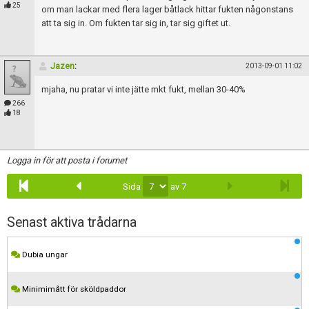
Skapa konto
25
om man lackar med flera lager båtlack hittar fukten någonstans
att ta sig in. Om fukten tar sig in, tar sig giftet ut.
Jazen
:
2013-09-01 11:02
mjaha, nu pratar vi inte jätte mkt fukt, mellan 30-40%
266
18
Logga in för att posta i forumet
Sida
av 7
Senast aktiva trådarna
Dubia ungar
Minimimått för sköldpaddor