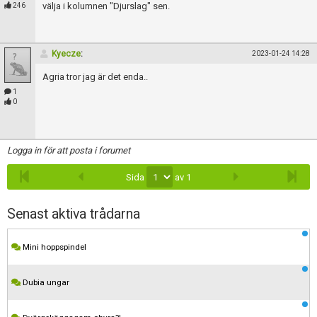
Skapa konto
välja i kolumnen "Djurslag" sen.
246
Kyecze
:
2023-01-24 14:28
Agria tror jag är det enda..
1
0
Logga in för att posta i forumet
Sida
av 1
Senast aktiva trådarna
Mini hoppspindel
Dubia ungar