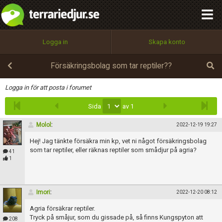
integritetspolicy
OK
Utför
Namn:
Begär nytt lösenord
Logga in
Skapa konto
Tillbaka till förstasidan
100%
Epost:
Försäkringsbolag som tar reptiler??
Infoga
Logga in för att posta i forumet
Sida
av 1
Användarnamn:
Molol
:
2022-12-19 19:27
Hej! Jag tänkte försäkra min kp, vet ni något försäkringsbolag
Lösenord:
som tar reptiler, eller räknas reptiler som smådjur på agria?
41
1
Privacy Policy
Imori
:
2022-12-20 08:12
Terms of Service
Agria försäkrar reptiler.
Tryck på småjur, som du gissade på, så finns Kungspyton att
208