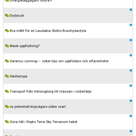
Dvärgskäggagam ohyra?!
Drybrush
Bra mått för en Laudakia Stellio Brachydactyla
Mask uppfödning?
Varanus cumingi – söker tips om uppfödare och erfarenheter
Växtlampa
Transport från Helsingborg till mässan i södertälje
ny potentiell kryp-ägare söker svar!
Göra hål i Repto Terra Sky Terrarium taket