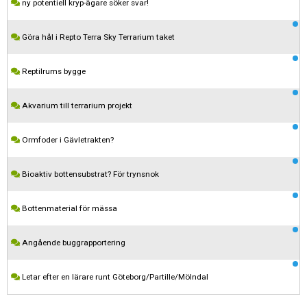
ny potentiell kryp-ägare söker svar!
Göra hål i Repto Terra Sky Terrarium taket
Reptilrums bygge
Akvarium till terrarium projekt
Ormfoder i Gävletrakten?
Bioaktiv bottensubstrat? För trynsnok
Kom ihåg att följa terrariedjur.se's regler när du postar i forumet.
Bottenmaterial för mässa
Spara
Angående buggrapportering
Letar efter en lärare runt Göteborg/Partille/Mölndal