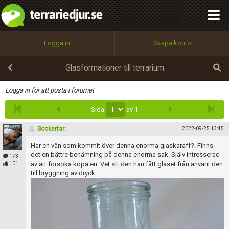
integritetspolicy
OK
Utför
Namn:
Begär nytt lösenord
Logga in
Skapa konto
Tillbaka till förstasidan
100%
Epost:
Glasformationer till terrarium
Infoga
Logga in för att posta i forumet
Sida
av 1
Användarnamn:
Sockerfar
:
2022-09-25 13:45
Har en vän som kommit över denna enorma glaskaraff?. Finns
Lösenord:
det en bättre benämning på denna enorma sak. Själv intresserad
173
av att försöka köpa en. Vet stt den han fått glaset från använt den
101
till bryggning av dryck
Privacy Policy
Terms of Service