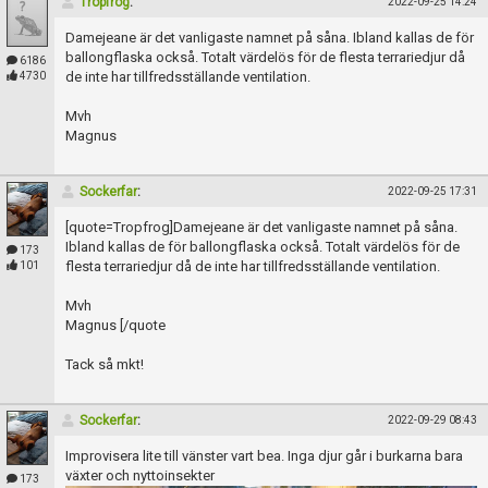
Tropfrog
:
2022-09-25 14:24
Damejeane är det vanligaste namnet på såna. Ibland kallas de för
ballongflaska också. Totalt värdelös för de flesta terrariedjur då
6186
de inte har tillfredsställande ventilation.
4730
Mvh
Magnus
Sockerfar
:
2022-09-25 17:31
[quote=Tropfrog]Damejeane är det vanligaste namnet på såna.
Ibland kallas de för ballongflaska också. Totalt värdelös för de
173
flesta terrariedjur då de inte har tillfredsställande ventilation.
101
Mvh
Magnus [/quote
Tack så mkt!
Sockerfar
:
2022-09-29 08:43
Improvisera lite till vänster vart bea. Inga djur går i burkarna bara
växter och nyttoinsekter
173