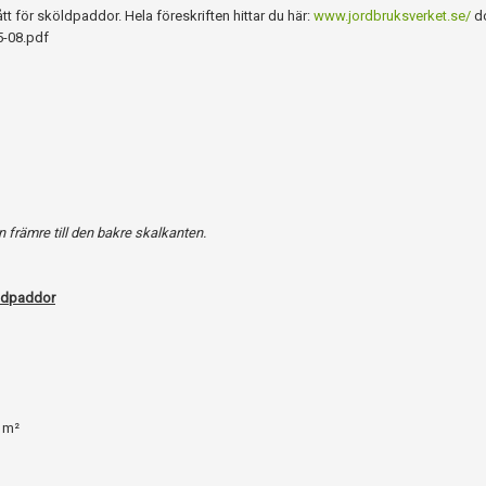
för sköldpaddor. Hela föreskriften hittar du här:
www.jordbruksverket.se/
d
-08.pdf
n främre till den bakre skalkanten.
ldpaddor
: m²