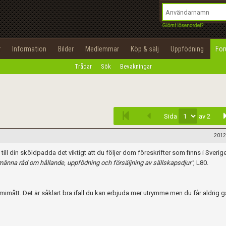
integritetspolicy
OK
Utför
Namn:
Begär nytt lösenord
Glömt lösenordet?
Tillbaka till förstasidan
Epost:
r
Information
Bilder
Medlemmar
Köp & sälj
Uppfödning
Fo
100%
Trådar
Sök
Bevakningar
Infoga
Användarnamn:
Lösenord:
Sida
av 2
Privacy Policy
Terms of Service
2012
till din sköldpadda det viktigt att du följer dom föreskrifter som finns i Sveri
Skapa konto
lmänna råd om hållande, uppfödning och försäljning av sällskapsdjur"
, L80.
imimått. Det är såklart bra ifall du kan erbjuda mer utrymme men du får aldrig 