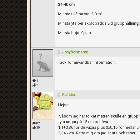
31-40 cm
Minsta tillåtna yta: 2,0 m²
Minsta yta per sköldpadda vid grupphållning:
Minsta höjd: 0,4 m
JonyRobinson
:
Tack för användbar information.
1
2
Kullabo
:
Hejsan!
Såsom jag har tolkat matten skulle en grupp 
fyra ungar på 15 cm behöva
82
1,1+0.36 för de vuxna plus 3x0,16 för mellanun
39
2,34 kvm. Rätta mig om jag är ute och reser.