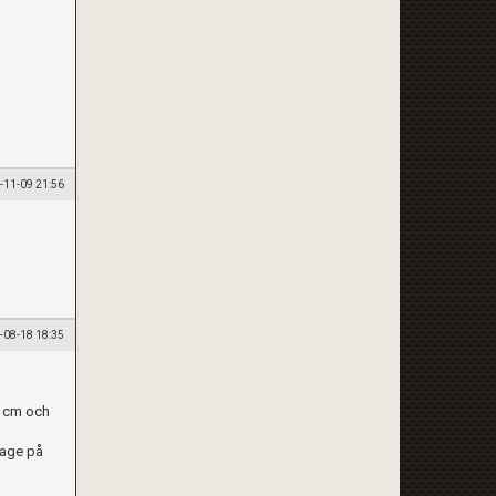
-11-09 21:56
-08-18 18:35
0 cm och
hage på