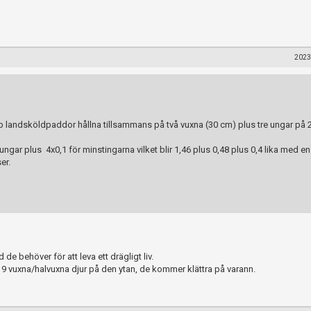
2023
p landsköldpaddor hållna tillsammans på två vuxna (30 cm) plus tre ungar på
ungar plus 4x0,1 för minstingarna vilket blir 1,46 plus 0,48 plus 0,4 lika med e
er.
de behöver för att leva ett drägligt liv.
 9 vuxna/halvuxna djur på den ytan, de kommer klättra på varann.