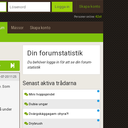
Skapa konto
Logga in
Personer online:
42st
rum
Mässor
Skapa konto
Din forumstatistik
Du behöver logga in för att se din forum-
statistik
-07-20 11:25
Senast aktiva trådarna
ge. Som
Mini hoppspindel
Dubia ungar
gå under
Dvärgskäggagam ohyra?!
Drybrush