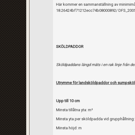
Här kommer en sammanställning av minimimått 
18.26424bf71212ecc74b08000892/ DFS_2005
SKÖLDPADDOR
Sköldpaddans längd mäts i en rak linje från de
Utrymme för landsköldpaddor och sumpskö
Upp till 10 cm
Minsta tillåtna yta: m²
Minsta yta per sköldpadda vid grupphållning
Minsta höjd: m