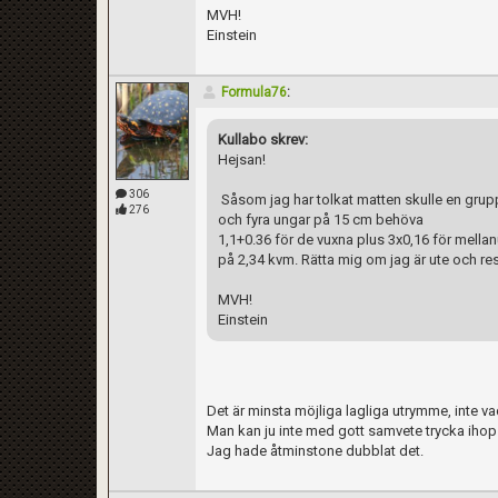
MVH!
Einstein
Formula76
:
Kullabo skrev:
Hejsan!
306
Såsom jag har tolkat matten skulle en grup
276
och fyra ungar på 15 cm behöva
1,1+0.36 för de vuxna plus 3x0,16 för mellan
på 2,34 kvm. Rätta mig om jag är ute och res
MVH!
Einstein
Det är minsta möjliga lagliga utrymme, inte vad 
Man kan ju inte med gott samvete trycka ihop
Jag hade åtminstone dubblat det.