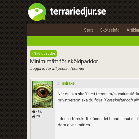
Start
Skötselråd
Artikla
« Sköldpaddor
Minimimått för sköldpaddor
Logga in för att posta i forumet
isdrake
:
När du ska skaffa ett terrarium/akvarium/låda 
privatperson ska du följa
"Föreskrifter och al
456
208
I dessa föreskrifter finns det bland annat min
dom givna måtten.