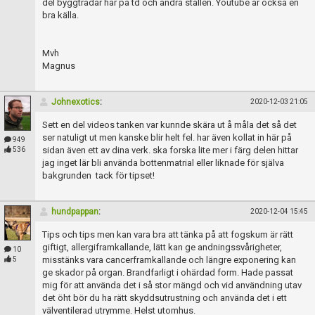
del byggtrådar här på td och andra ställen. Youtube är också en
bra källa.
Mvh
Magnus
Johnexotics
:
2020-12-03 21:05
Sett en del videos tanken var kunnde skära ut å måla det så det
ser natuligt ut men kanske blir helt fel. har även kollat in här på
949
sidan även ett av dina verk. ska forska lite mer i färg delen hittar
536
jag inget lär bli använda bottenmatrial eller liknade för själva
bakgrunden tack för tipset!
hundpappan
:
2020-12-04 15:45
Tips och tips men kan vara bra att tänka på att fogskum är rätt
giftigt, allergiframkallande, lätt kan ge andningssvårigheter,
10
misstänks vara cancerframkallande och längre exponering kan
5
ge skador på organ. Brandfarligt i ohärdad form. Hade passat
mig för att använda det i så stor mängd och vid användning utav
det öht bör du ha rätt skyddsutrustning och använda det i ett
välventilerad utrymme. Helst utomhus.