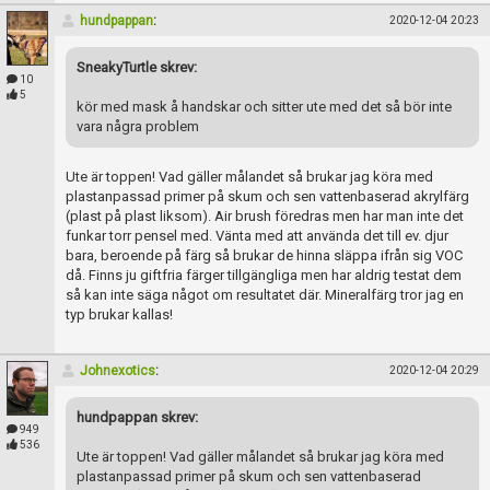
hundpappan
:
2020-12-04 20:23
SneakyTurtle skrev:
10
5
kör med mask å handskar och sitter ute med det så bör inte
vara några problem
Ute är toppen! Vad gäller målandet så brukar jag köra med
plastanpassad primer på skum och sen vattenbaserad akrylfärg
(plast på plast liksom). Air brush föredras men har man inte det
funkar torr pensel med. Vänta med att använda det till ev. djur
bara, beroende på färg så brukar de hinna släppa ifrån sig VOC
då. Finns ju giftfria färger tillgängliga men har aldrig testat dem
så kan inte säga något om resultatet där. Mineralfärg tror jag en
typ brukar kallas!
Johnexotics
:
2020-12-04 20:29
hundpappan skrev:
949
536
Ute är toppen! Vad gäller målandet så brukar jag köra med
plastanpassad primer på skum och sen vattenbaserad