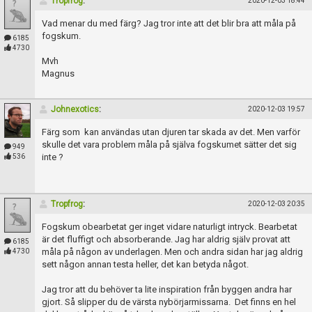
Tropfrog
:
2020-12-03 18:44
Vad menar du med färg? Jag tror inte att det blir bra att måla på
fogskum.
6185
4730
Mvh
Magnus
Johnexotics
:
2020-12-03 19:57
Färg som kan användas utan djuren tar skada av det. Men varför
skulle det vara problem måla på själva fogskumet sätter det sig
949
inte ?
536
Tropfrog
:
2020-12-03 20:35
Fogskum obearbetat ger inget vidare naturligt intryck. Bearbetat
är det fluffigt och absorberande. Jag har aldrig själv provat att
6185
måla på någon av underlagen. Men och andra sidan har jag aldrig
4730
sett någon annan testa heller, det kan betyda något.
Jag tror att du behöver ta lite inspiration från byggen andra har
gjort. Så slipper du de värsta nybörjarmissarna. Det finns en hel