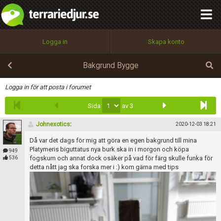
integritetspolicy
OK
Utför
Namn:
Begär nytt lösenord
Logga in
Skapa konto
Tillbaka till förstasidan
100%
Epost:
Bakgrund Bygge
Infoga
Logga in för att posta i forumet
Sida
av 3
Användarnamn:
Johnexotics
:
2020-12-03 18:21
Då var det dags för mig att göra en egen bakgrund till mina
Lösenord:
Platymeris biguttatus nya burk ska in i morgon och köpa
949
fogskum och annat dock osäker på vad för färg skulle funka för
536
detta nått jag ska forska mer i :) kom gärna med tips
Privacy Policy
Terms of Service