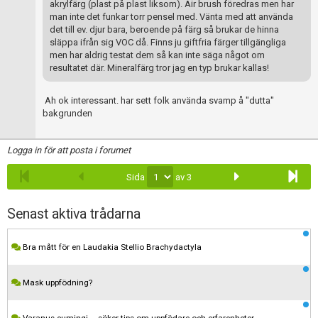
akrylfärg (plast på plast liksom). Air brush föredras men har
man inte det funkar torr pensel med. Vänta med att använda
det till ev. djur bara, beroende på färg så brukar de hinna
släppa ifrån sig VOC då. Finns ju giftfria färger tillgängliga
men har aldrig testat dem så kan inte säga något om
resultatet där. Mineralfärg tror jag en typ brukar kallas!
Ah ok interessant. har sett folk använda svamp å "dutta"
bakgrunden
Logga in för att posta i forumet
Sida
av 3
Senast aktiva trådarna
Bra mått för en Laudakia Stellio Brachydactyla
Mask uppfödning?