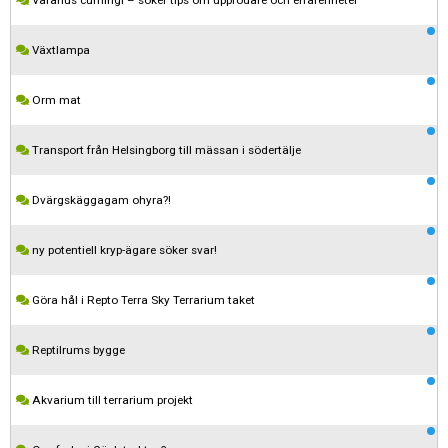
Varanus cumingi – söker tips om uppfödare och erfarenheter
Växtlampa
Orm mat
Transport från Helsingborg till mässan i södertälje
Dvärgskäggagam ohyra?!
ny potentiell kryp-ägare söker svar!
Göra hål i Repto Terra Sky Terrarium taket
Reptilrums bygge
Akvarium till terrarium projekt