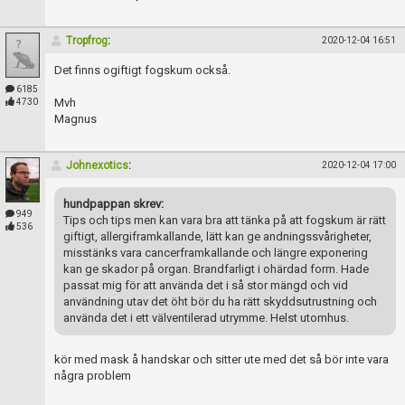
Tropfrog
:
2020-12-04 16:51
Det finns ogiftigt fogskum också.
6185
Mvh
4730
Magnus
Johnexotics
:
2020-12-04 17:00
hundpappan skrev:
949
Tips och tips men kan vara bra att tänka på att fogskum är rätt
536
giftigt, allergiframkallande, lätt kan ge andningssvårigheter,
misstänks vara cancerframkallande och längre exponering
kan ge skador på organ. Brandfarligt i ohärdad form. Hade
passat mig för att använda det i så stor mängd och vid
användning utav det öht bör du ha rätt skyddsutrustning och
använda det i ett välventilerad utrymme. Helst utomhus.
kör med mask å handskar och sitter ute med det så bör inte vara
några problem