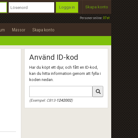
Skapa konto
Logga in
Personer online:
37st
rum
Mässor
Skapa konto
Använd ID-kod
Har du köpt ett djur, och fått en ID-kod,
kan du hitta information genom att fylla i
koden nedan.
(Exempel: CB13-
1242002
)