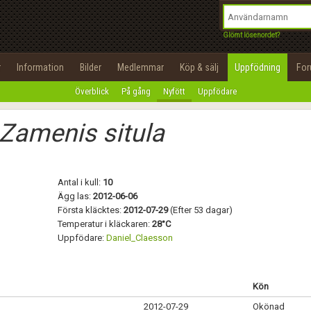
integritetspolicy
OK
Utför
Namn:
Begär nytt lösenord
Glömt lösenordet?
Tillbaka till förstasidan
Epost:
r
Information
Bilder
Medlemmar
Köp & sälj
Uppfödning
Fo
100%
Överblick
På gång
Nyfött
Uppfödare
Användarnamn:
Zamenis situla
Lösenord:
Privacy Policy
Terms of Service
Antal i kull:
10
Ägg las:
2012-06-06
Första kläcktes:
2012-07-29
(Efter 53 dagar)
Skapa konto
Temperatur i kläckaren:
28°C
Uppfödare:
Daniel_Claesson
Kön
2012-07-29
Okönad