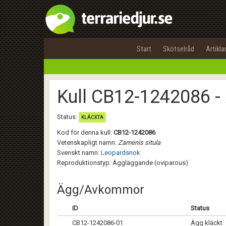
Start
Skötselråd
Artikla
Kull CB12-1242086 -
Status:
KLÄCKTA
Kod för denna kull:
CB12-1242086
Vetenskapligt namn:
Zamenis situla
Svenskt namn:
Leopardsnok
Reproduktionstyp: Äggläggande (oviparous)
Ägg/Avkommor
ID
Status
CB12-1242086-01
Ägg kläckt