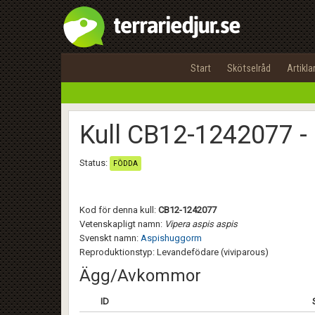
Start
Skötselråd
Artikla
Kull CB12-1242077 -
Status:
FÖDDA
Kod för denna kull:
CB12-1242077
Vetenskapligt namn:
Vipera aspis aspis
Svenskt namn:
Aspishuggorm
Reproduktionstyp: Levandefödare (viviparous)
Ägg/Avkommor
ID