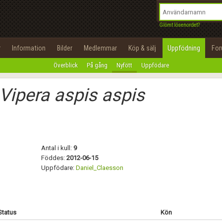
integritetspolicy
OK
Utför
Namn:
Begär nytt lösenord
Glömt lösenordet?
Tillbaka till förstasidan
Epost:
r
Information
Bilder
Medlemmar
Köp & sälj
Uppfödning
Fo
100%
Överblick
På gång
Nyfött
Uppfödare
Användarnamn:
Vipera aspis aspis
Lösenord:
Privacy Policy
Terms of Service
Antal i kull:
9
Skapa konto
Föddes:
2012-06-15
Uppfödare:
Daniel_Claesson
Status
Kön