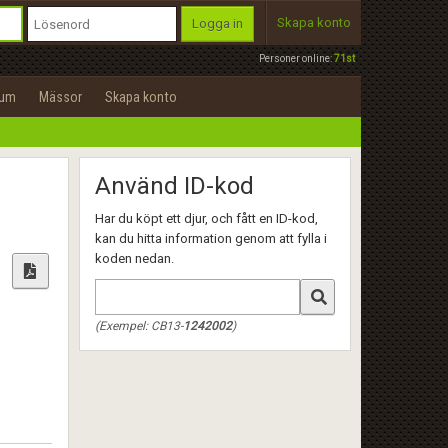
Skapa konto
Logga in
Personer online:
71st
rum
Mässor
Skapa konto
Använd ID-kod
Har du köpt ett djur, och fått en ID-kod,
kan du hitta information genom att fylla i
koden nedan.
(Exempel: CB13-
1242002
)