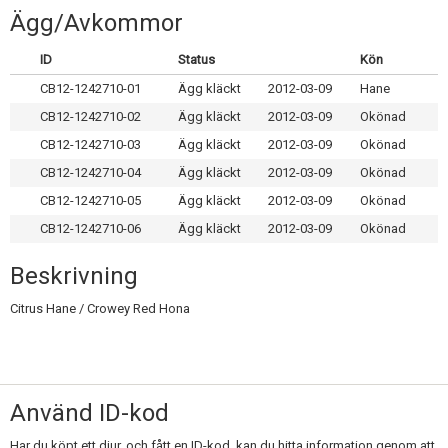
Skapa konto
Ägg/Avkommor
ID
Status
Kön
CB12-1242710-01
Ägg kläckt
2012-03-09
Hane
CB12-1242710-02
Ägg kläckt
2012-03-09
Okönad
CB12-1242710-03
Ägg kläckt
2012-03-09
Okönad
CB12-1242710-04
Ägg kläckt
2012-03-09
Okönad
CB12-1242710-05
Ägg kläckt
2012-03-09
Okönad
CB12-1242710-06
Ägg kläckt
2012-03-09
Okönad
Beskrivning
Citrus Hane / Crowey Red Hona
Använd ID-kod
Har du köpt ett djur, och fått en ID-kod, kan du hitta information genom att