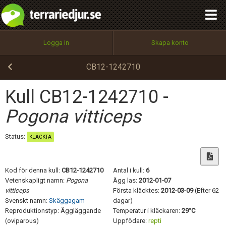
integritetspolicy
OK
Utför
Namn:
Begär nytt lösenord
Logga in
Skapa konto
Tillbaka till förstasidan
100%
Epost:
CB12-1242710
Kull CB12-1242710 -
Användarnamn:
Pogona vitticeps
Status:
KLÄCKTA
Lösenord:
Kod för denna kull:
CB12-1242710
Antal i kull:
6
Vetenskapligt namn:
Pogona
Ägg las:
2012-01-07
vitticeps
Första kläcktes:
2012-03-09
(Efter 62
Privacy Policy
Svenskt namn:
Skäggagam
dagar)
Terms of Service
Reproduktionstyp: Äggläggande
Temperatur i kläckaren:
29°C
(oviparous)
Uppfödare:
repti