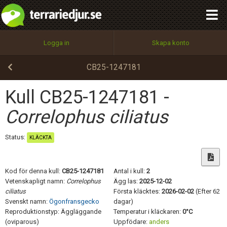
integritetspolicy
OK
Utför
Namn:
Begär nytt lösenord
Logga in
Skapa konto
Tillbaka till förstasidan
100%
Epost:
CB25-1247181
Kull CB25-1247181 -
Användarnamn:
Correlophus ciliatus
Status:
KLÄCKTA
Lösenord:
Kod för denna kull:
CB25-1247181
Antal i kull:
2
Vetenskapligt namn:
Correlophus
Ägg las:
2025-12-02
ciliatus
Första kläcktes:
2026-02-02
(Efter 62
Privacy Policy
Svenskt namn:
Ögonfransgecko
dagar)
Terms of Service
Reproduktionstyp: Äggläggande
Temperatur i kläckaren:
0°C
(oviparous)
Uppfödare:
anders