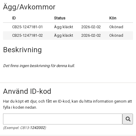
Skapa konto
Ägg/Avkommor
ID
Status
Kön
CB25-1247181-01
Ägg kläckt
2026-02-02
Okönad
CB25-1247181-02
Ägg kläckt
2026-02-02
Okönad
Beskrivning
Det finns ingen beskrivning för denna kull.
Använd ID-kod
Har du köpt ett djur, och fått en ID-kod, kan du hitta information genom att
fylla i koden nedan.
(Exempel: CB13-
1242002
)