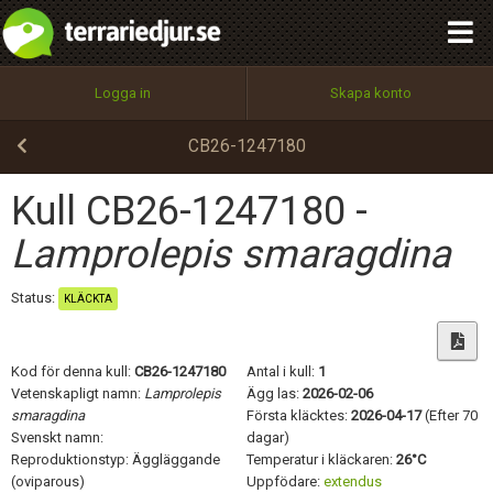
integritetspolicy
OK
Utför
Namn:
Begär nytt lösenord
Logga in
Skapa konto
Tillbaka till förstasidan
100%
Epost:
CB26-1247180
Kull CB26-1247180 -
Användarnamn:
Lamprolepis smaragdina
Status:
KLÄCKTA
Lösenord:
Kod för denna kull:
CB26-1247180
Antal i kull:
1
Vetenskapligt namn:
Lamprolepis
Ägg las:
2026-02-06
smaragdina
Första kläcktes:
2026-04-17
(Efter 70
Privacy Policy
Svenskt namn:
dagar)
Terms of Service
Reproduktionstyp: Äggläggande
Temperatur i kläckaren:
26°C
(oviparous)
Uppfödare:
extendus