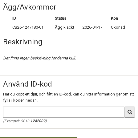
Skapa konto
Ägg/Avkommor
ID
Status
Kön
CB26-1247180-01
Ägg kläckt
2026-04-17
Okönad
Beskrivning
Det finns ingen beskrivning för denna kull.
Använd ID-kod
Har du köpt ett djur, och fått en ID-kod, kan du hitta information genom att
fylla i koden nedan.
(Exempel: CB13-
1242002
)