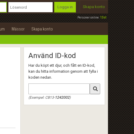
Skapa konto
Logga in
Personer online:
13st
rum
Mässor
Skapa konto
Använd ID-kod
Har du köpt ett djur, och fått en ID-kod,
kan du hitta information genom att fylla i
koden nedan.
(Exempel: CB13-
1242002
)