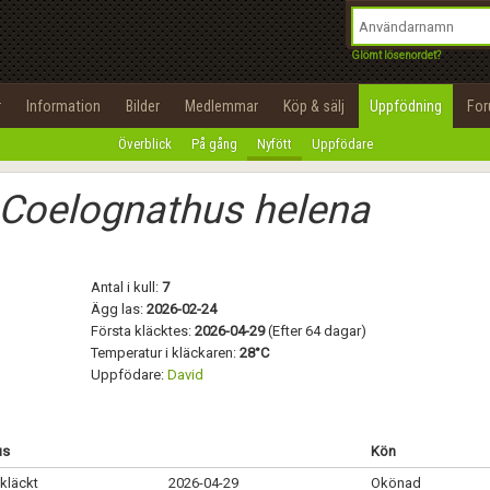
integritetspolicy
OK
Utför
Namn:
Begär nytt lösenord
Glömt lösenordet?
Tillbaka till förstasidan
Epost:
r
Information
Bilder
Medlemmar
Köp & sälj
Uppfödning
Fo
100%
Överblick
På gång
Nyfött
Uppfödare
Användarnamn:
Coelognathus helena
Lösenord:
Privacy Policy
Terms of Service
Antal i kull:
7
Ägg las:
2026-02-24
Första kläcktes:
2026-04-29
(Efter 64 dagar)
Skapa konto
Temperatur i kläckaren:
28°C
Uppfödare:
David
us
Kön
kläckt
2026-04-29
Okönad