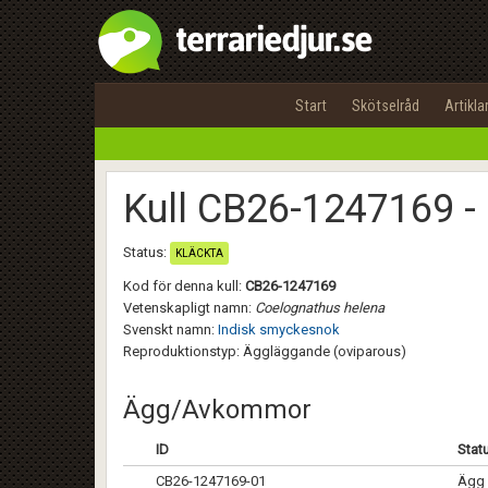
Start
Skötselråd
Artikla
Kull CB26-1247169 -
Status:
KLÄCKTA
Kod för denna kull:
CB26-1247169
Vetenskapligt namn:
Coelognathus helena
Svenskt namn:
Indisk smyckesnok
Reproduktionstyp: Äggläggande (oviparous)
Ägg/Avkommor
ID
Stat
CB26-1247169-01
Ägg 