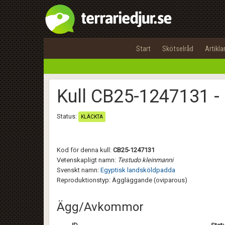
Start
Skötselråd
Artikla
Kull CB25-1247131 -
Status:
KLÄCKTA
Kod för denna kull:
CB25-1247131
Vetenskapligt namn:
Testudo kleinmanni
Svenskt namn:
Egyptisk landsköldpadda
Reproduktionstyp: Äggläggande (oviparous)
Ägg/Avkommor