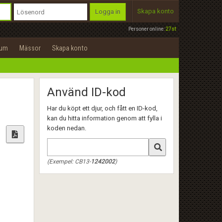
Skapa konto
Logga in
Personer online:
27st
rum
Mässor
Skapa konto
Använd ID-kod
Har du köpt ett djur, och fått en ID-kod,
kan du hitta information genom att fylla i
koden nedan.
(Exempel: CB13-
1242002
)