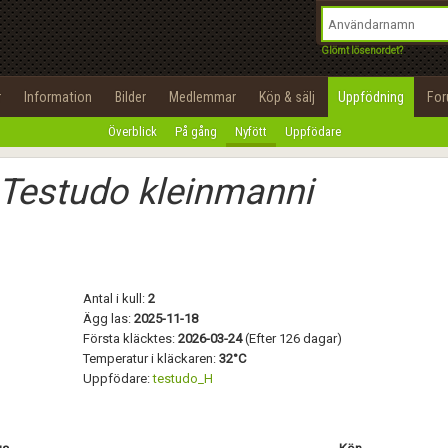
integritetspolicy
OK
Utför
Namn:
Begär nytt lösenord
Glömt lösenordet?
Tillbaka till förstasidan
Epost:
r
Information
Bilder
Medlemmar
Köp & sälj
Uppfödning
Fo
100%
Överblick
På gång
Nyfött
Uppfödare
Användarnamn:
Testudo kleinmanni
Lösenord:
Privacy Policy
Terms of Service
Antal i kull:
2
Skapa konto
Ägg las:
2025-11-18
Första kläcktes:
2026-03-24
(Efter 126 dagar)
Temperatur i kläckaren:
32°C
Uppfödare:
testudo_H