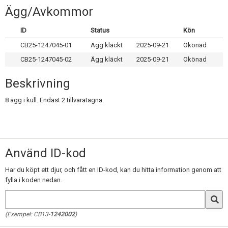
Skapa konto
Ägg/Avkommor
ID
Status
Kön
CB25-1247045-01
Ägg kläckt
2025-09-21
Okönad
CB25-1247045-02
Ägg kläckt
2025-09-21
Okönad
Beskrivning
8 ägg i kull. Endast 2 tillvaratagna.
Använd ID-kod
Har du köpt ett djur, och fått en ID-kod, kan du hitta information genom att
fylla i koden nedan.
(Exempel: CB13-
1242002
)