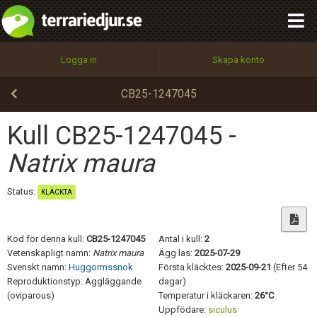
integritetspolicy
OK
Utför
Namn:
Begär nytt lösenord
Logga in
Skapa konto
Tillbaka till förstasidan
100%
Epost:
CB25-1247045
Kull CB25-1247045 -
Användarnamn:
Natrix maura
Status:
KLÄCKTA
Lösenord:
Kod för denna kull:
CB25-1247045
Antal i kull:
2
Vetenskapligt namn:
Natrix maura
Ägg las:
2025-07-29
Svenskt namn:
Huggormssnok
Första kläcktes:
2025-09-21
(Efter 54
Privacy Policy
Reproduktionstyp: Äggläggande
dagar)
Terms of Service
(oviparous)
Temperatur i kläckaren:
26°C
Uppfödare:
siculus