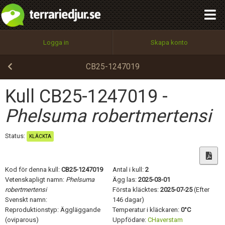
integritetspolicy
OK
Utför
Namn:
Begär nytt lösenord
Logga in
Skapa konto
Tillbaka till förstasidan
100%
Epost:
CB25-1247019
Kull CB25-1247019 -
Användarnamn:
Phelsuma robertmertensi
Status:
KLÄCKTA
Lösenord:
Kod för denna kull:
CB25-1247019
Antal i kull:
2
Vetenskapligt namn:
Phelsuma
Ägg las:
2025-03-01
robertmertensi
Första kläcktes:
2025-07-25
(Efter
Privacy Policy
Svenskt namn:
146 dagar)
Terms of Service
Reproduktionstyp: Äggläggande
Temperatur i kläckaren:
0°C
(oviparous)
Uppfödare:
CHaverstam