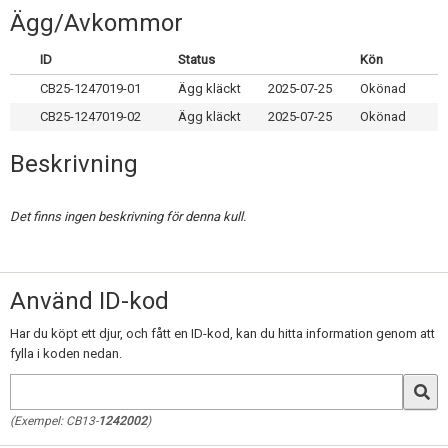
Skapa konto
Ägg/Avkommor
ID
Status
Kön
CB25-1247019-01
Ägg kläckt
2025-07-25
Okönad
CB25-1247019-02
Ägg kläckt
2025-07-25
Okönad
Beskrivning
Det finns ingen beskrivning för denna kull.
Använd ID-kod
Har du köpt ett djur, och fått en ID-kod, kan du hitta information genom att
fylla i koden nedan.
(Exempel: CB13-
1242002
)