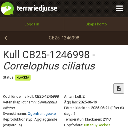
integritetspolicy
OK
Utför
Namn:
Begär nytt lösenord
Logga in
Skapa konto
Tillbaka till förstasidan
100%
Epost:
CB25-1246998
Kull CB25-1246998 -
Användarnamn:
Correlophus ciliatus
Status:
KLÄCKTA
Lösenord:
Kod för denna kull:
CB25-1246998
Antal i kull:
2
Vetenskapligt namn:
Correlophus
Ägg las:
2025-06-19
ciliatus
Första kläcktes:
2025-08-21
(Efter 63
Privacy Policy
Svenskt namn:
Ögonfransgecko
dagar)
Terms of Service
Reproduktionstyp: Äggläggande
Temperatur i kläckaren:
21°C
(oviparous)
Uppfödare:
BittenByGeckos