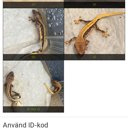
01
01
02
02
01 Och 02
Använd ID-kod