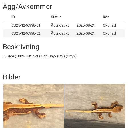
Skapa konto
Ägg/Avkommor
ID
Status
Kön
CB25-1246998-01
Ägg kläckt
2025-08-21
Okönad
CB25-1246998-02
Ägg kläckt
2025-08-21
Okönad
Beskrivning
D. Rice (100% Het Axa) Och Onyx (LW) (Ony3)
Bilder