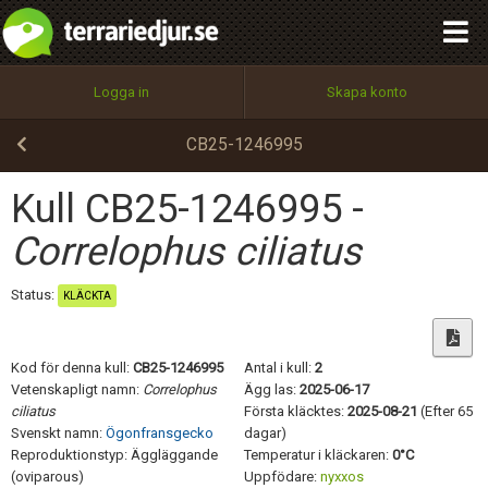
integritetspolicy
OK
Utför
Namn:
Begär nytt lösenord
Logga in
Skapa konto
Tillbaka till förstasidan
100%
Epost:
CB25-1246995
Kull CB25-1246995 -
Användarnamn:
Correlophus ciliatus
Status:
KLÄCKTA
Lösenord:
Kod för denna kull:
CB25-1246995
Antal i kull:
2
Vetenskapligt namn:
Correlophus
Ägg las:
2025-06-17
ciliatus
Första kläcktes:
2025-08-21
(Efter 65
Privacy Policy
Svenskt namn:
Ögonfransgecko
dagar)
Terms of Service
Reproduktionstyp: Äggläggande
Temperatur i kläckaren:
0°C
(oviparous)
Uppfödare:
nyxxos