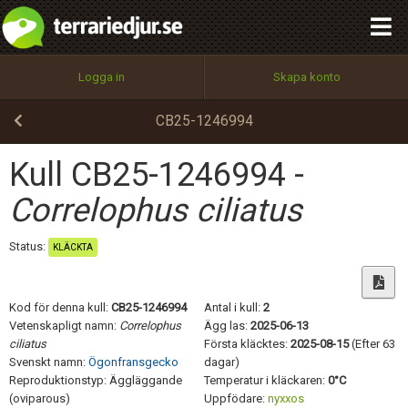
integritetspolicy
OK
Utför
Namn:
Begär nytt lösenord
Logga in
Skapa konto
Tillbaka till förstasidan
100%
Epost:
CB25-1246994
Kull CB25-1246994 -
Användarnamn:
Correlophus ciliatus
Status:
KLÄCKTA
Lösenord:
Kod för denna kull:
CB25-1246994
Antal i kull:
2
Vetenskapligt namn:
Correlophus
Ägg las:
2025-06-13
ciliatus
Första kläcktes:
2025-08-15
(Efter 63
Privacy Policy
Svenskt namn:
Ögonfransgecko
dagar)
Terms of Service
Reproduktionstyp: Äggläggande
Temperatur i kläckaren:
0°C
(oviparous)
Uppfödare:
nyxxos