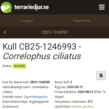
integritetspolicy
OK
Utför
Namn:
Begär nytt lösenord
Logga in
Skapa konto
Tillbaka till förstasidan
100%
Epost:
CB25-1246993
Kull CB25-1246993 -
Användarnamn:
Correlophus ciliatus
Status:
KLÄCKTA
Lösenord:
Kod för denna kull:
CB25-1246993
Antal i kull:
2
Vetenskapligt namn:
Correlophus
Ägg las:
2025-06-15
ciliatus
Första kläcktes:
2025-08-27
(Efter 73
Privacy Policy
Svenskt namn:
Ögonfransgecko
dagar)
Terms of Service
Reproduktionstyp: Äggläggande
Temperatur i kläckaren:
0°C
(oviparous)
Uppfödare:
Barista_geckos