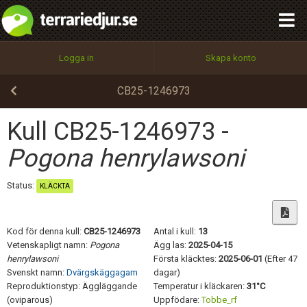
integritetspolicy
OK
Utför
Namn:
Begär nytt lösenord
Logga in
Skapa konto
Tillbaka till förstasidan
100%
Epost:
CB25-1246973
Kull CB25-1246973 -
Användarnamn:
Pogona henrylawsoni
Status:
KLÄCKTA
Lösenord:
Kod för denna kull:
CB25-1246973
Antal i kull:
13
Vetenskapligt namn:
Pogona
Ägg las:
2025-04-15
henrylawsoni
Första kläcktes:
2025-06-01
(Efter 47
Privacy Policy
Svenskt namn:
Dvärgskäggagam
dagar)
Terms of Service
Reproduktionstyp: Äggläggande
Temperatur i kläckaren:
31°C
(oviparous)
Uppfödare:
Tobbe_rf