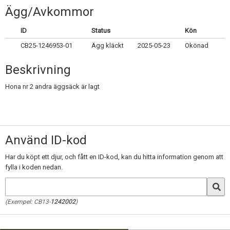
Skapa konto
Ägg/Avkommor
ID
Status
Kön
CB25-1246953-01
Ägg kläckt
2025-05-23
Okönad
Beskrivning
Hona nr 2 andra äggsäck är lagt
Använd ID-kod
Har du köpt ett djur, och fått en ID-kod, kan du hitta information genom att
fylla i koden nedan.
(Exempel: CB13-
1242002
)