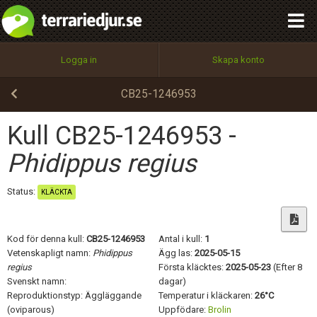
integritetspolicy
OK
Utför
Namn:
Begär nytt lösenord
Logga in
Skapa konto
Tillbaka till förstasidan
100%
Epost:
CB25-1246953
Kull CB25-1246953 -
Användarnamn:
Phidippus regius
Status:
KLÄCKTA
Lösenord:
Kod för denna kull:
CB25-1246953
Antal i kull:
1
Vetenskapligt namn:
Phidippus
Ägg las:
2025-05-15
regius
Första kläcktes:
2025-05-23
(Efter 8
Privacy Policy
Svenskt namn:
dagar)
Terms of Service
Reproduktionstyp: Äggläggande
Temperatur i kläckaren:
26°C
(oviparous)
Uppfödare:
Brolin