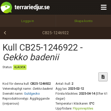
integritetspolicy
OK
Utför
Namn:
Begär nytt lösenord
Logga in
Skapa konto
Tillbaka till förstasidan
100%
Epost:
CB25-1246922
Kull CB25-1246922 -
Användarnamn:
Gekko badenii
Status:
KLÄCKTA
Lösenord:
Kod för denna kull:
CB25-1246922
Antal i kull:
2
Vetenskapligt namn:
Gekko badenii
Ägg las:
2025-02-12
Svenskt namn:
Guldgecko
Första kläcktes:
2025-04-14
(Efter 61
Privacy Policy
Reproduktionstyp: Äggläggande
dagar)
Terms of Service
(oviparous)
Temperatur i kläckaren:
0°C
Uppfödare:
Flippinreptiles