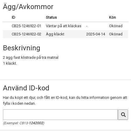
Skapa konto
Ägg/Avkommor
ID
Status
Kön
CB25-1246922-01
Väntar på att kläckas
-
Okönad
CB25-1246922-02
Ägg kläckt
2025-04-14
Okönad
Beskrivning
2 ägg fast klistrade på trä matrial
1 kläckt.
Använd ID-kod
Har du köpt ett djur, och fått en ID-kod, kan du hitta information genom att
fylla i koden nedan.
(Exempel: CB13-
1242002
)