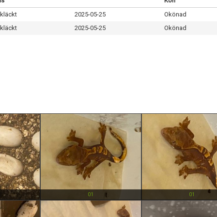
us
Kön
kläckt
2025-05-25
Okönad
kläckt
2025-05-25
Okönad
01
01