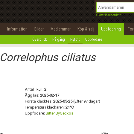
integritetspolicy
OK
Utför
Namn:
Begär nytt lösenord
Glömt lösenordet?
Tillbaka till förstasidan
Epost:
r
Information
Bilder
Medlemmar
Köp & sälj
Uppfödning
Fo
100%
Överblick
På gång
Nyfött
Uppfödare
Användarnamn:
Correlophus ciliatus
Lösenord:
Privacy Policy
Terms of Service
Antal i kull:
2
Skapa konto
Ägg las:
2025-02-17
Första kläcktes:
2025-05-25
(Efter 97 dagar)
Temperatur i kläckaren:
21°C
Uppfödare:
BittenByGeckos