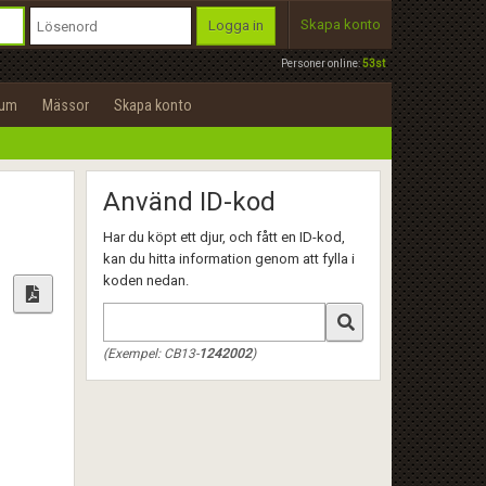
Skapa konto
Logga in
Personer online:
53st
rum
Mässor
Skapa konto
Använd ID-kod
Har du köpt ett djur, och fått en ID-kod,
kan du hitta information genom att fylla i
koden nedan.
(Exempel: CB13-
1242002
)