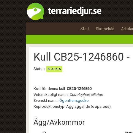
Start
Skötselråd
Artikla
Kull CB25-1246860 -
Status:
KLÄCKTA
Kod för denna kull:
CB25-1246860
Vetenskapligt namn:
Correlophus ciliatus
Svenskt namn:
Ögonfransgecko
Reproduktionstyp: Äggläggande (oviparous)
Ägg/Avkommor