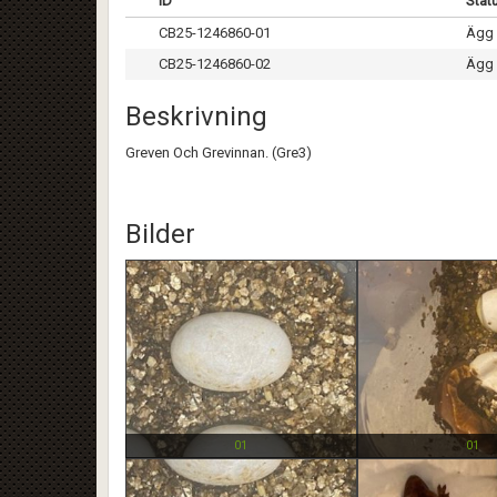
ID
Stat
CB25-1246860-01
Ägg 
CB25-1246860-02
Ägg 
Beskrivning
Greven Och Grevinnan. (Gre3)
Bilder
01
01