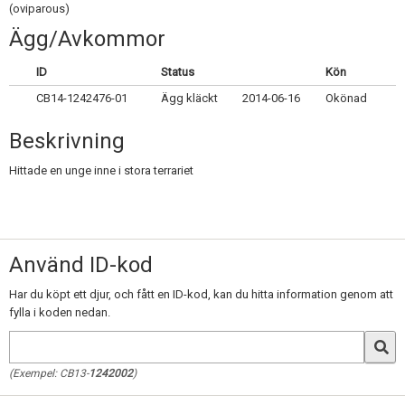
Skapa konto
(oviparous)
Ägg/Avkommor
ID
Status
Kön
CB14-1242476-01
Ägg kläckt
2014-06-16
Okönad
Beskrivning
Hittade en unge inne i stora terrariet
Använd ID-kod
Har du köpt ett djur, och fått en ID-kod, kan du hitta information genom att
fylla i koden nedan.
(Exempel: CB13-
1242002
)