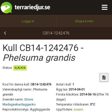
integritetspolicy
OK
Utför
Namn:
Begär nytt lösenord
Logga in
Skapa konto
Tillbaka till förstasidan
100%
Epost:
CB14-1242476
Kull CB14-1242476 -
Användarnamn:
Phelsuma grandis
Status:
KLÄCKTA
Lösenord:
Kod för denna kull:
CB14-1242476
Antal i kull:
1
Vetenskapligt namn:
Phelsuma
Ägg las:
2014-04-01
grandis
Första kläcktes:
2014-06-16
(Efter 76
Privacy Policy
Svenskt namn:
Större
dagar)
Terms of Service
Madagaskardaggecko
Temperatur i kläckaren:
0°C
Reproduktionstyp: Äggläggande
Uppfödare:
azeam