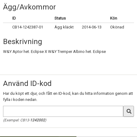
Skapa konto
Ägg/Avkommor
ID
Status
Kön
CB14-1242387-01
Ägg kläckt
2014-06-13
Okönad
Beskrivning
W&Y Aptor het. Eclipse X W&Y Tremper Albino het. Eclipse
Använd ID-kod
Har du köpt ett djur, och fått en ID-kod, kan du hitta information genom att
fylla i koden nedan.
(Exempel: CB13-
1242002
)