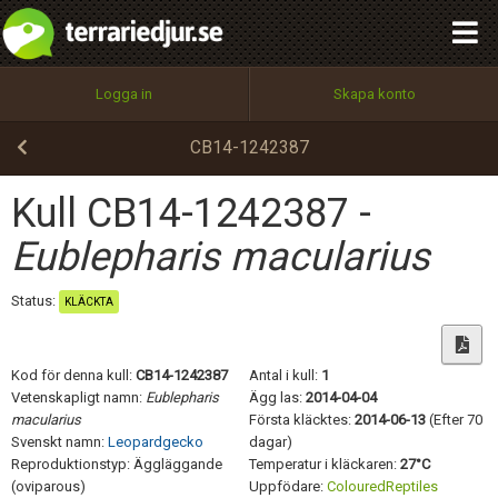
integritetspolicy
OK
Utför
Namn:
Begär nytt lösenord
Logga in
Skapa konto
Tillbaka till förstasidan
100%
Epost:
CB14-1242387
Kull CB14-1242387 -
Användarnamn:
Eublepharis macularius
Status:
KLÄCKTA
Lösenord:
Kod för denna kull:
CB14-1242387
Antal i kull:
1
Vetenskapligt namn:
Eublepharis
Ägg las:
2014-04-04
macularius
Första kläcktes:
2014-06-13
(Efter 70
Privacy Policy
Svenskt namn:
Leopardgecko
dagar)
Terms of Service
Reproduktionstyp: Äggläggande
Temperatur i kläckaren:
27°C
(oviparous)
Uppfödare:
ColouredReptiles