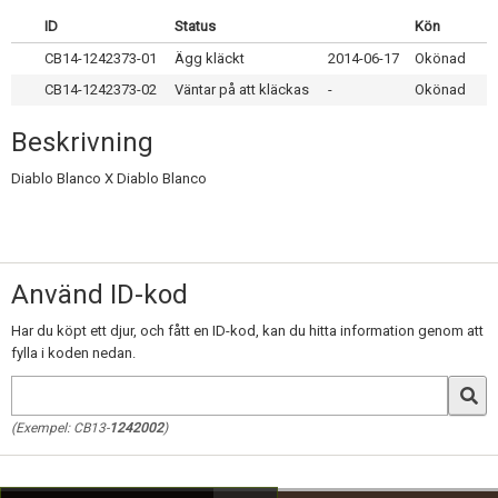
Skapa konto
ID
Status
Kön
CB14-1242373-01
Ägg kläckt
2014-06-17
Okönad
CB14-1242373-02
Väntar på att kläckas
-
Okönad
Beskrivning
Diablo Blanco X Diablo Blanco
Använd ID-kod
Har du köpt ett djur, och fått en ID-kod, kan du hitta information genom att
fylla i koden nedan.
(Exempel: CB13-
1242002
)