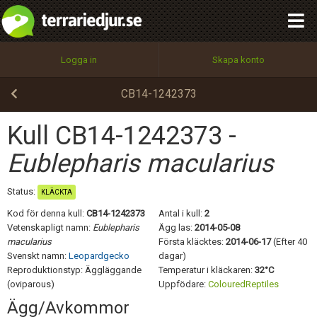
integritetspolicy
OK
Utför
Namn:
Begär nytt lösenord
Logga in
Skapa konto
Tillbaka till förstasidan
100%
Epost:
CB14-1242373
Kull CB14-1242373 -
Användarnamn:
Eublepharis macularius
Status:
KLÄCKTA
Kod för denna kull:
Lösenord:
CB14-1242373
Antal i kull:
2
Vetenskapligt namn:
Eublepharis
Ägg las:
2014-05-08
macularius
Första kläcktes:
2014-06-17
(Efter 40
Svenskt namn:
Leopardgecko
dagar)
Privacy Policy
Reproduktionstyp: Äggläggande
Temperatur i kläckaren:
32°C
Terms of Service
(oviparous)
Uppfödare:
ColouredReptiles
Ägg/Avkommor