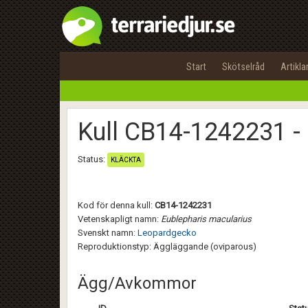
Start
Skötselråd
Artikla
Kull CB14-1242231 -
Status:
KLÄCKTA
Kod för denna kull:
CB14-1242231
Vetenskapligt namn:
Eublepharis macularius
Svenskt namn:
Leopardgecko
Reproduktionstyp: Äggläggande (oviparous)
Ägg/Avkommor