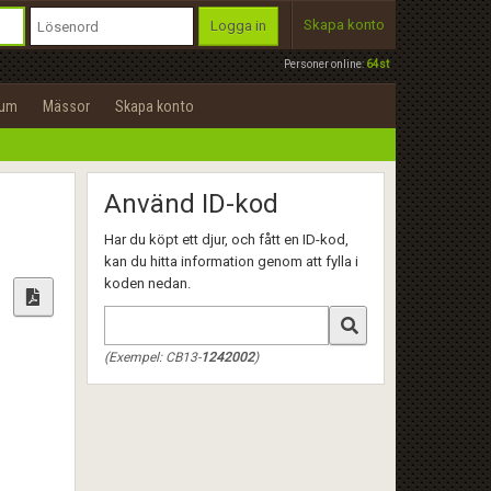
Skapa konto
Logga in
Personer online:
64st
rum
Mässor
Skapa konto
Använd ID-kod
Har du köpt ett djur, och fått en ID-kod,
kan du hitta information genom att fylla i
koden nedan.
(Exempel: CB13-
1242002
)