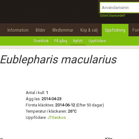
integritetspolicy
OK
Utför
Namn:
Begär nytt lösenord
Glömt lösenordet?
Tillbaka till förstasidan
Epost:
r
Information
Bilder
Medlemmar
Köp & sälj
Uppfödning
Fo
100%
Överblick
På gång
Nyfött
Uppfödare
Användarnamn:
Eublepharis macularius
Lösenord:
Privacy Policy
Terms of Service
Antal i kull:
1
Skapa konto
Ägg las:
2014-04-23
Första kläcktes:
2014-06-12
(Efter 50 dagar)
Temperatur i kläckaren:
26°C
Uppfödare:
JTGeckos