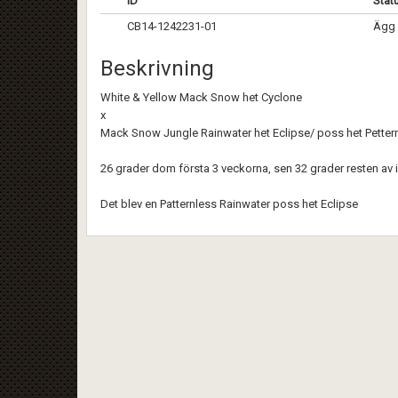
ID
Stat
CB14-1242231-01
Ägg 
Beskrivning
White & Yellow Mack Snow het Cyclone
x
Mack Snow Jungle Rainwater het Eclipse/ poss het Petter
26 grader dom första 3 veckorna, sen 32 grader resten av 
Det blev en Patternless Rainwater poss het Eclipse