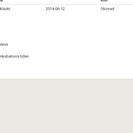
us
Kön
kläckt
2014-06-12
Okönad
nless
inkubations tiden.