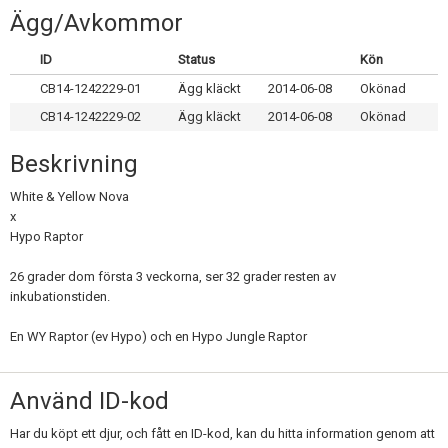
Skapa konto
Ägg/Avkommor
ID
Status
Kön
CB14-1242229-01
Ägg kläckt
2014-06-08
Okönad
CB14-1242229-02
Ägg kläckt
2014-06-08
Okönad
Beskrivning
White & Yellow Nova
x
Hypo Raptor
26 grader dom första 3 veckorna, ser 32 grader resten av
inkubationstiden.
En WY Raptor (ev Hypo) och en Hypo Jungle Raptor
Använd ID-kod
Har du köpt ett djur, och fått en ID-kod, kan du hitta information genom att