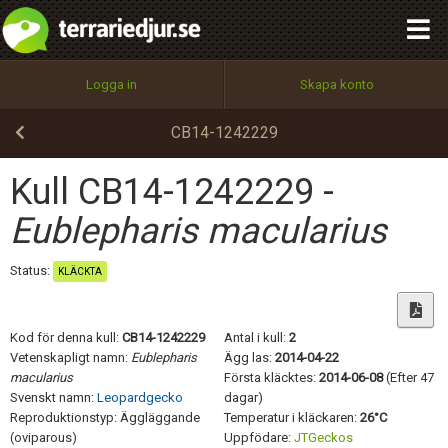
integritetspolicy
OK
Utför
Namn:
Begär nytt lösenord
Logga in
Skapa konto
Tillbaka till förstasidan
100%
Epost:
CB14-1242229
Kull CB14-1242229 -
Användarnamn:
Eublepharis macularius
Status:
KLÄCKTA
Lösenord:
Kod för denna kull:
CB14-1242229
Antal i kull:
2
Vetenskapligt namn:
Eublepharis
Ägg las:
2014-04-22
macularius
Första kläcktes:
2014-06-08
(Efter 47
Privacy Policy
Svenskt namn:
Leopardgecko
dagar)
Terms of Service
Reproduktionstyp: Äggläggande
Temperatur i kläckaren:
26°C
(oviparous)
Uppfödare:
JTGeckos