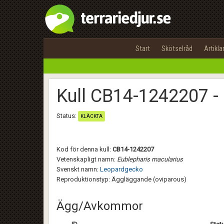
Start
Skötselråd
Artikla
Kull CB14-1242207 -
Status:
KLÄCKTA
Kod för denna kull:
CB14-1242207
Vetenskapligt namn:
Eublepharis macularius
Svenskt namn:
Leopardgecko
Reproduktionstyp: Äggläggande (oviparous)
Ägg/Avkommor