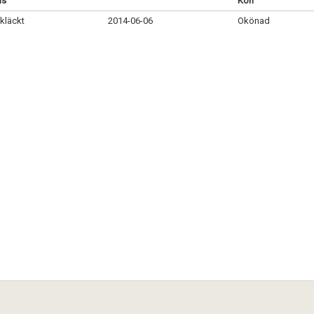
us
Kön
kläckt
2014-06-06
Okönad