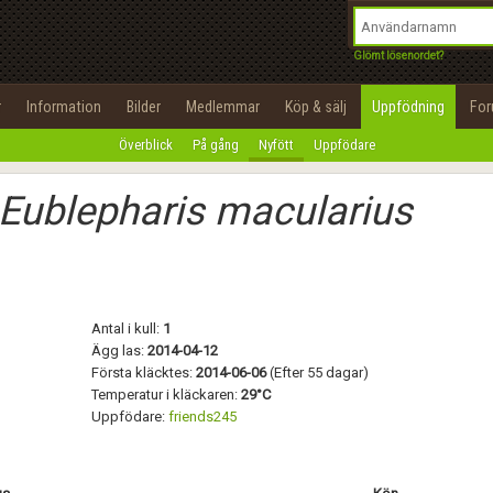
integritetspolicy
OK
Utför
Namn:
Begär nytt lösenord
Glömt lösenordet?
Tillbaka till förstasidan
Epost:
r
Information
Bilder
Medlemmar
Köp & sälj
Uppfödning
Fo
100%
Överblick
På gång
Nyfött
Uppfödare
Användarnamn:
Eublepharis macularius
Lösenord:
Privacy Policy
Terms of Service
Antal i kull:
1
Skapa konto
Ägg las:
2014-04-12
Första kläcktes:
2014-06-06
(Efter 55 dagar)
Temperatur i kläckaren:
29°C
Uppfödare:
friends245