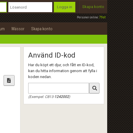
Skapa konto
Logga in
Personer online:
79st
rum
Mässor
Skapa konto
Använd ID-kod
Har du köpt ett djur, och fått en ID-kod,
kan du hitta information genom att fylla i
koden nedan.
(Exempel: CB13-
1242002
)