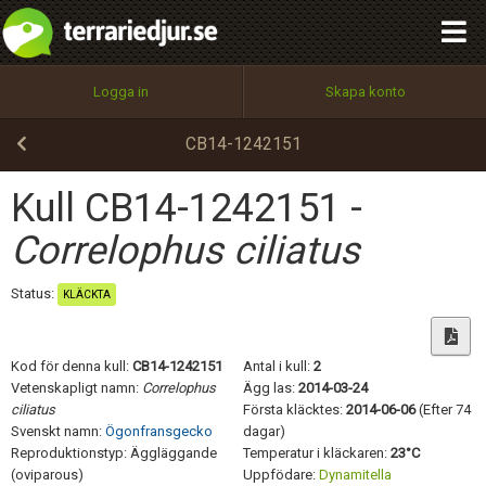
integritetspolicy
OK
Utför
Namn:
Begär nytt lösenord
Logga in
Skapa konto
Tillbaka till förstasidan
100%
Epost:
CB14-1242151
Kull CB14-1242151 -
Användarnamn:
Correlophus ciliatus
Status:
KLÄCKTA
Lösenord:
Kod för denna kull:
CB14-1242151
Antal i kull:
2
Vetenskapligt namn:
Correlophus
Ägg las:
2014-03-24
ciliatus
Första kläcktes:
2014-06-06
(Efter 74
Privacy Policy
Svenskt namn:
Ögonfransgecko
dagar)
Terms of Service
Reproduktionstyp: Äggläggande
Temperatur i kläckaren:
23°C
(oviparous)
Uppfödare:
Dynamitella