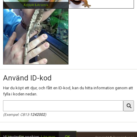
Azolate & Arsenik
Använd ID-kod
Har du köpt ett djur, och fått en ID-kod, kan du hitta information genom att
fylla i koden nedan.
(Exempel: CB13-
1242002
)
Vi använder cookies.
Läs mer
OK