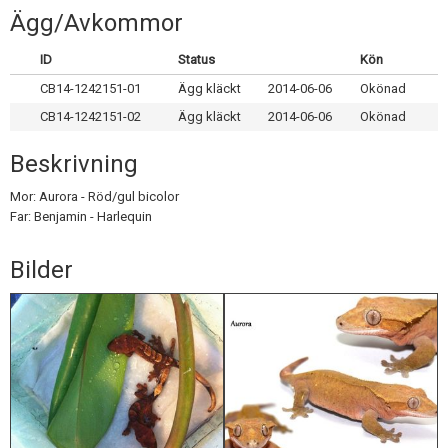
Skapa konto
Ägg/Avkommor
ID
Status
Kön
CB14-1242151-01
Ägg kläckt
2014-06-06
Okönad
CB14-1242151-02
Ägg kläckt
2014-06-06
Okönad
Beskrivning
Mor: Aurora - Röd/gul bicolor
Far: Benjamin - Harlequin
Bilder