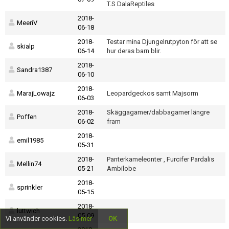
T.S DalaReptiles
2018-
MeeriV
06-18
2018-
Testar mina Djungelrutpyton för att se
skialp
06-14
hur deras barn blir.
2018-
Sandra1387
06-10
2018-
MarajLowajz
Leopardgeckos samt Majsorm
06-03
2018-
Skäggagamer/dabbagamer längre
Poffen
06-02
fram
2018-
emil1985
05-31
2018-
Panterkameleonter , Furcifer Pardalis
Mellin74
05-21
Ambilobe
2018-
sprinkler
05-15
2018-
luttwich
05-09
Vi använder cookies.
Läs mer
OK