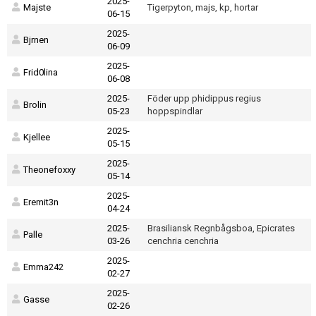
2025-
Majste
Tigerpyton, majs, kp, hortar
06-15
2025-
Bjrnen
06-09
2025-
Frid0lina
06-08
2025-
Föder upp phidippus regius
Brolin
05-23
hoppspindlar
2025-
Kjellee
05-15
2025-
Theonefoxxy
05-14
2025-
Eremit3n
04-24
2025-
Brasiliansk Regnbågsboa, Epicrates
Palle
03-26
cenchria cenchria
2025-
Emma242
02-27
2025-
Gasse
02-26