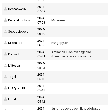
2024-
Beccaswe07
07-09
2024-
PernillaLindkvist
Majsormar
07-03
2024-
Sebbesjoberg
06-30
2024-
KFsnakes
Kungspyton
06-06
2024-
Afrikansk Tjocksvansgecko
Da_wall
05-31
(Hemitheconyx caudicinctus)
2024-
Lilltessan
05-23
2024-
Togel
05-18
2024-
Fuzzy_2013
05-18
2024-
FridaF
05-12
2024-
Jungfrugeckos och Epipedobates