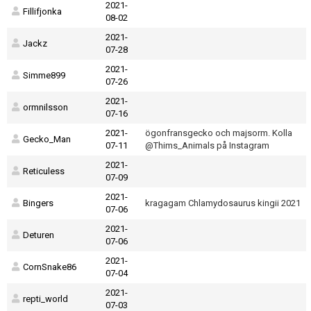
2021-
Fillifjonka
08-02
2021-
Jackz
07-28
2021-
Simme899
07-26
2021-
ormnilsson
07-16
2021-
ögonfransgecko och majsorm. Kolla
Gecko_Man
07-11
@Thims_Animals på Instagram
2021-
Reticuless
07-09
2021-
Bingers
kragagam Chlamydosaurus kingii 2021
07-06
2021-
Deturen
07-06
2021-
CornSnake86
07-04
2021-
repti_world
07-03