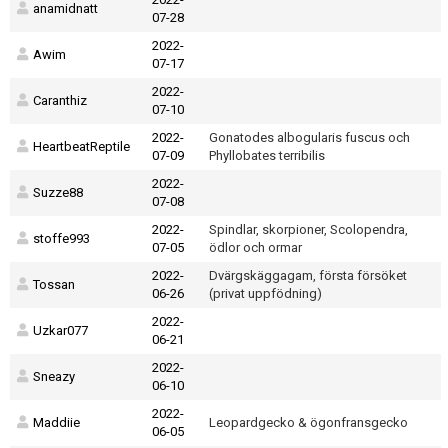
anamidnatt
07-28
2022-
Awim
07-17
2022-
Caranthiz
07-10
2022-
Gonatodes albogularis fuscus och
HeartbeatReptile
07-09
Phyllobates terribilis
2022-
Suzze88
07-08
2022-
Spindlar, skorpioner, Scolopendra,
stoffe993
07-05
ödlor och ormar
2022-
Dvärgskäggagam, första försöket
Tossan
06-26
(privat uppfödning)
2022-
Uzkar077
06-21
2022-
Sneazy
06-10
2022-
Maddiie
Leopardgecko & ögonfransgecko
06-05