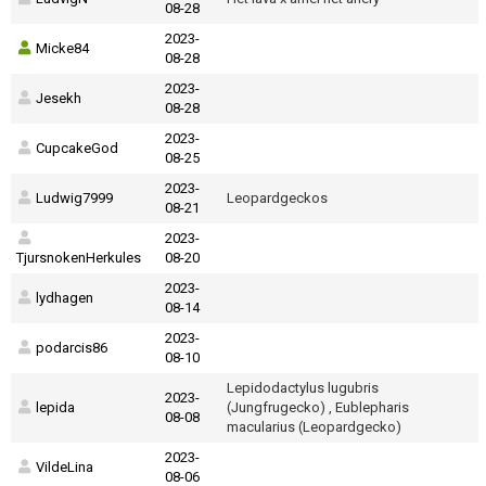
08-28
2023-
Micke84
08-28
2023-
Jesekh
08-28
2023-
CupcakeGod
08-25
2023-
Ludwig7999
Leopardgeckos
08-21
2023-
TjursnokenHerkules
08-20
2023-
lydhagen
08-14
2023-
podarcis86
08-10
Lepidodactylus lugubris
2023-
lepida
(Jungfrugecko) , Eublepharis
08-08
macularius (Leopardgecko)
2023-
VildeLina
08-06