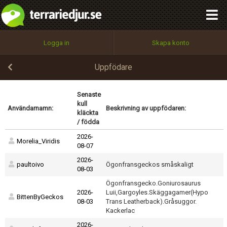
integritetspolicy
OK
Utför
Namn:
Begär nytt lösenord
Logga in
Skapa konto
Tillbaka till förstasidan
100%
Epost:
Uppfödare
Senaste
kull
Användarnamn:
Beskrivning av uppfödaren:
Användarnamn:
kläckta
/ födda
2026-
Morelia_Viridis
08-07
Lösenord:
2026-
paultoivo
Ögonfransgeckos småskaligt
08-03
Ögonfransgecko.Goniurosaurus
2026-
Luii,Gargoyles.Skäggagamer(Hypo
Privacy Policy
BittenByGeckos
08-03
Trans Leatherback).Gråsuggor.
Terms of Service
Kackerlac
2026-