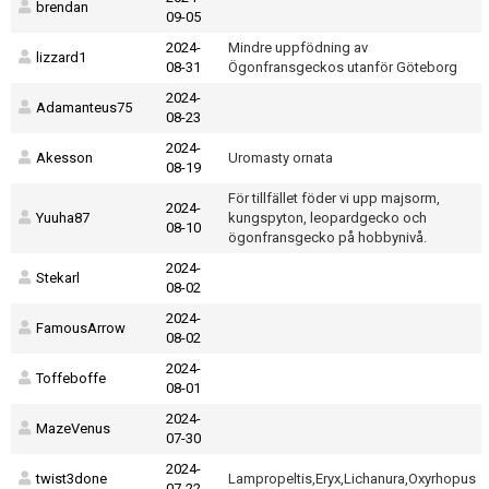
brendan
09-05
2024-
Mindre uppfödning av
lizzard1
08-31
Ögonfransgeckos utanför Göteborg
2024-
Adamanteus75
08-23
2024-
Akesson
Uromasty ornata
08-19
För tillfället föder vi upp majsorm,
2024-
Yuuha87
kungspyton, leopardgecko och
08-10
ögonfransgecko på hobbynivå.
2024-
Stekarl
08-02
2024-
FamousArrow
08-02
2024-
Toffeboffe
08-01
2024-
MazeVenus
07-30
2024-
twist3done
Lampropeltis,Eryx,Lichanura,Oxyrhopus
07-22