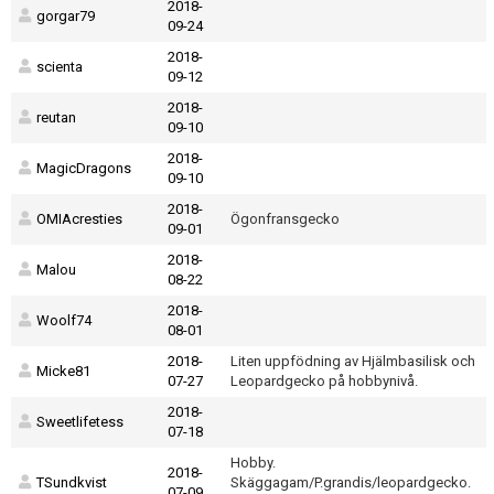
2018-
gorgar79
09-24
2018-
scienta
09-12
2018-
reutan
09-10
2018-
MagicDragons
09-10
2018-
OMIAcresties
Ögonfransgecko
09-01
2018-
Malou
08-22
2018-
Woolf74
08-01
2018-
Liten uppfödning av Hjälmbasilisk och
Micke81
07-27
Leopardgecko på hobbynivå.
2018-
Sweetlifetess
07-18
Hobby.
2018-
TSundkvist
Skäggagam/P.grandis/leopardgecko.
07-09