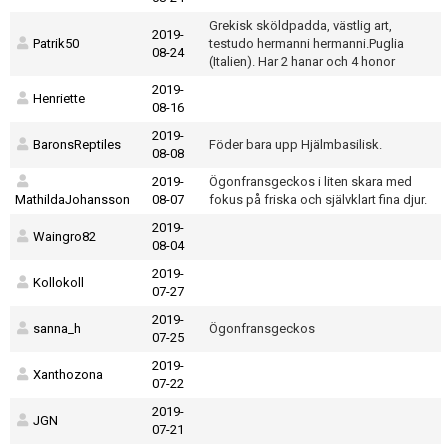
Grekisk sköldpadda, västlig art,
2019-
Patrik50
testudo hermanni hermanni.Puglia
08-24
(Italien). Har 2 hanar och 4 honor
2019-
Henriette
08-16
2019-
BaronsReptiles
Föder bara upp Hjälmbasilisk.
08-08
2019-
Ögonfransgeckos i liten skara med
MathildaJohansson
08-07
fokus på friska och självklart fina djur.
2019-
Waingro82
08-04
2019-
Kollokoll
07-27
2019-
sanna_h
Ögonfransgeckos
07-25
2019-
Xanthozona
07-22
2019-
JGN
07-21