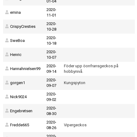
01-04
2020-
emina
11-01
2020-
CrispyCresties
10-28
2020-
SweBoa
10-18
2020-
Henric
10-07
2020-
Föder upp öonfransgeckos på
Hannahnielsen99
09-14
hobbynivå.
2020-
gorgen1
Kungspyton
09-07
2020-
Nick9024
09-02
2020-
Engebretsen
08-30
2020-
Fredde665
Vipergeckos
08-26
2020-