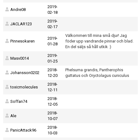
2019-
Andre08
02-18
2019-
JACLAR123
02-17
Välkommen till mina små djur! Jag
2019-
Pinnesokaren
föder upp vandrande pinnar och blad.
01-28
En del säljs så håll utkik :)
2019-
Masv0014
01-25
2018-
Phelsuma grandis, Pantherophis
Johansson0202
12-20
guttatus och Oryctolagus cuniculus
2018-
toxicmolecules
12-11
2018-
Soffan74
12-05
2018-
Ale
10-07
2018-
PanicAttack96
10-03