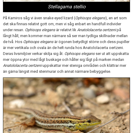
Stellagama stellio
På Kamiros såg vi även snake eyed lizard (
Ophisops elegans
), en art som
det ska finnas relativt gott om, men vi såg enbart en handfull individer
under resan.
Ophisops elegans
är relativt lik
Anatololacerta oertzeni
på
långt håll, men kommer man närmare så ser man tydliga skillnader mellan
de två. Hos
Ophisops elegans
är ögonen betydligt större och dess pupiller
är mer vertikala och ovala än de helt runda hos Anatololacerta oertzeni.
Deras livsmiljöer verkar skilja sig åt.
Ophisops elegans
ser ut att uppskatta
mer öppna ytor med lågt buskage och håller sig lågt på marken medan
Anatololacerta oertzeni
uppskattar mer steniga områden och klättrar mer
än gärna längst med stenmurar och annat närmare bebyggelse.