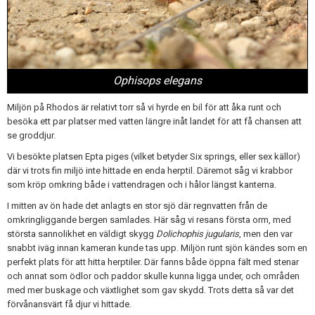
Ophisops elegans
Miljön på Rhodos är relativt torr så vi hyrde en bil för att åka runt och
besöka ett par platser med vatten längre inåt landet för att få chansen att
se groddjur.
Vi besökte platsen Epta piges (vilket betyder Six springs, eller sex källor)
där vi trots fin miljö inte hittade en enda herptil. Däremot såg vi krabbor
som kröp omkring både i vattendragen och i hålor längst kanterna.
I mitten av ön hade det anlagts en stor sjö där regnvatten från de
omkringliggande bergen samlades. Här såg vi resans första orm, med
största sannolikhet en väldigt skygg
Dolichophis jugularis
, men den var
snabbt iväg innan kameran kunde tas upp. Miljön runt sjön kändes som en
perfekt plats för att hitta herptiler. Där fanns både öppna fält med stenar
och annat som ödlor och paddor skulle kunna ligga under, och områden
med mer buskage och växtlighet som gav skydd. Trots detta så var det
förvånansvärt få djur vi hittade.