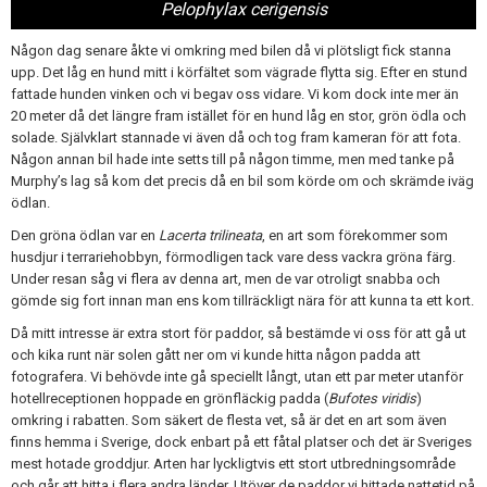
Pelophylax cerigensis
Någon dag senare åkte vi omkring med bilen då vi plötsligt fick stanna
upp. Det låg en hund mitt i körfältet som vägrade flytta sig. Efter en stund
fattade hunden vinken och vi begav oss vidare. Vi kom dock inte mer än
20 meter då det längre fram istället för en hund låg en stor, grön ödla och
solade. Självklart stannade vi även då och tog fram kameran för att fota.
Någon annan bil hade inte setts till på någon timme, men med tanke på
Murphy’s lag så kom det precis då en bil som körde om och skrämde iväg
ödlan.
Den gröna ödlan var en
Lacerta trilineata
, en art som förekommer som
husdjur i terrariehobbyn, förmodligen tack vare dess vackra gröna färg.
Under resan såg vi flera av denna art, men de var otroligt snabba och
gömde sig fort innan man ens kom tillräckligt nära för att kunna ta ett kort.
Då mitt intresse är extra stort för paddor, så bestämde vi oss för att gå ut
och kika runt när solen gått ner om vi kunde hitta någon padda att
fotografera. Vi behövde inte gå speciellt långt, utan ett par meter utanför
hotellreceptionen hoppade en grönfläckig padda (
Bufotes viridis
)
omkring i rabatten. Som säkert de flesta vet, så är det en art som även
finns hemma i Sverige, dock enbart på ett fåtal platser och det är Sveriges
mest hotade groddjur. Arten har lyckligtvis ett stort utbredningsområde
och går att hitta i flera andra länder. Utöver de paddor vi hittade nattetid på