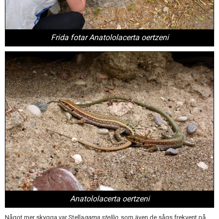
Frida fotar Anatololacerta oertzeni
Anatololacerta oertzeni
Något mer skygga var Stella
gama stellio
, som även de sågs frekvent på