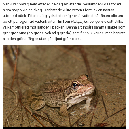
När vi var påväg hem efter en heldag av letande, bestämde vi oss för ett
sista stopp vid en skog. Där hittade vi lite vatten i form av en nästan
uttorkad bäck. Efter att jag lyckats ta mig ner till vattnet så fästes blicken
på ett par ögon vid vattenkanten. En liten
Pelophylax cerigensis
satt stilla,
välkamouflerad mot sanden i bäcken. Denna art ingår i samma släkte som
gröngrodorna (gölgroda och ätlig groda) som finns i Sverige, men har inte
alls den gröna färgen utan går i ljust gråmelerat.