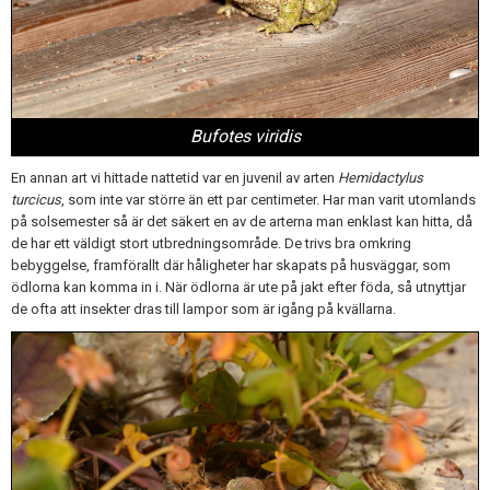
Bufotes viridis
En annan art vi hittade nattetid var en juvenil av arten
Hemidactylus
turcicus
, som inte var större än ett par centimeter. Har man varit utomlands
på solsemester så är det säkert en av de arterna man enklast kan hitta, då
de har ett väldigt stort utbredningsområde. De trivs bra omkring
bebyggelse, framförallt där håligheter har skapats på husväggar, som
ödlorna kan
komma in i. När ödlorna är ute på jakt efter föda, så utnyttjar
de ofta att insekter dras till lampor som är igång på kvällarna.