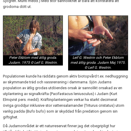
Sjögren. Muntl medd.) Med stor sannolikhet är bara att konstatera att
grodorna dött ut.
Peter Ekblom med ätlig groda.
Leif G. Westrin och Peter Ekblom
Judarn. 1975 © Leif G. Westrin.
med ätlig groda. Judarn Maj 1975.
© Leif G. Westrin.
Populationen kunde ha räddats genom aktiv biotopvård t.ex. nedhuggning
av skymmande träd och vassrensning i dammarna. Sjön Judarns
population av ätlig grodas utdöendes orsak är sannolikt orsakad av en
utplantering av signalkräfta (Pacifastacus leniusculus) i Judarn (Kurt
Elmqvist pers. medd). Kräftinplanteringen verkar ha starkt decimerat
övriga groddjur inklusive stor vattensalamander (Triturus cristatus) utom
vanlig padda (Bufo bufo) som är skyddad från predation genom sin
giftighet.
Då Judarnområdet är ett naturreservat finner jag det obegripligt hur