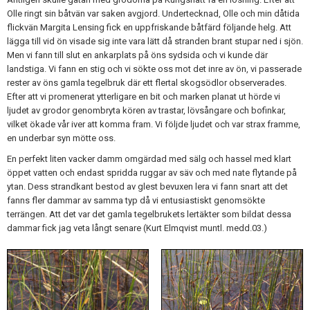
Olle ringt sin båtvän var saken avgjord. Undertecknad, Olle och min dåtida
flickvän Margita Lensing fick en uppfriskande båtfärd följande helg. Att
lägga till vid ön visade sig inte vara lätt då stranden brant stupar ned i sjön.
Men vi fann till slut en ankarplats på öns sydsida och vi kunde där
landstiga. Vi fann en stig och vi sökte oss mot det inre av ön, vi passerade
rester av öns gamla tegelbruk där ett flertal skogsödlor observerades.
Efter att vi promenerat ytterligare en bit och marken planat ut hörde vi
ljudet av grodor genombryta kören av trastar, lövsångare och bofinkar,
vilket ökade vår iver att komma fram. Vi följde ljudet och var strax framme,
en underbar syn mötte oss.
En perfekt liten vacker damm omgärdad med sälg och hassel med klart
öppet vatten och endast spridda ruggar av säv och med nate flytande på
ytan. Dess strandkant bestod av glest bevuxen lera vi fann snart att det
fanns fler dammar av samma typ då vi entusiastiskt genomsökte
terrängen. Att det var det gamla tegelbrukets lertäkter som bildat dessa
dammar fick jag veta långt senare (Kurt Elmqvist muntl. medd.03.)