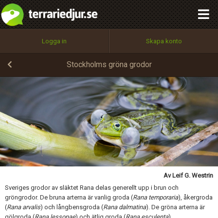
integritetspolicy
OK
Utför
Namn:
Begär nytt lösenord
Logga in
Skapa konto
Tillbaka till förstasidan
100%
Epost:
Stockholms gröna grodor
Skicka kommentar
Användarnamn:
Lösenord:
Av Leif G. Westrin
Privacy Policy
Sveriges grodor av släktet Rana delas generellt upp i brun och
Terms of Service
gröngrodor. De bruna arterna är vanlig groda (
Rana temporaria
), åkergroda
(
Rana arvalis
) och långbensgroda (
Rana dalmatina
). De gröna arterna är
gölgroda (
Rana lessonae
) och ätlig groda (
Rana esculenta
).