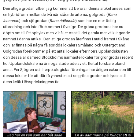
Skapa konto
Den ätliga grodan vilken jag kommer att beröra i denna artikel anses som
en hybridform mellan de två när-stående arterna; gölgroda (
Rana
lessonae
) och sjögrodan (
Rana ridibunda
) som har en mer östlig
utbredning och inte förekommer i Sverige. De gröna grodorna har nu
döpts om till Pelophylax men vi håller oss till det gamla mer välklingande
namnet i denna artikel. Den ätliga grodan återfinns i nutid främst i Skåne
och lär finnas på några få spridda lokaler i Småland och Östergötland.
Gölgrodan förekommer på ett antal lokaler efter norra Upplandskusten
och dessa är därmed Stockholms närmaste lokaler för gröngroda i recent
tid. Upplandslokalerna är noga studerade av ett flertal forskare bland
annat Per Sjögren och herpetologiska föreningar har årligen exkursion till
dessa lokaler för att där få ynnesten att se gröna grodor och lyssna till
dess kväk i lövsprickningens tid.
En av dammarna på Kungshatt ©
Jag har en vän som har båt sade