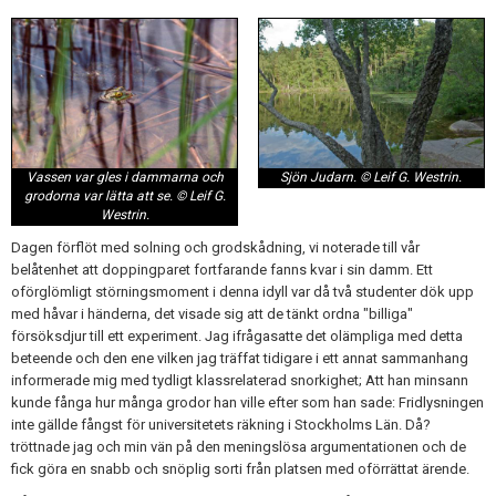
Sjön Judarn. © Leif G. Westrin.
Vassen var gles i dammarna och
grodorna var lätta att se. © Leif G.
Westrin.
Dagen förflöt med solning och grodskådning, vi noterade till vår
belåtenhet att doppingparet fortfarande fanns kvar i sin damm. Ett
oförglömligt störningsmoment i denna idyll var då två studenter dök upp
med håvar i händerna, det visade sig att de tänkt ordna "billiga"
försöksdjur till ett experiment. Jag ifrågasatte det olämpliga med detta
beteende och den ene vilken jag träffat tidigare i ett annat sammanhang
informerade mig med tydligt klassrelaterad snorkighet; Att han minsann
kunde fånga hur många grodor han ville efter som han sade: Fridlysningen
inte gällde fångst för universitetets räkning i Stockholms Län. Då?
tröttnade jag och min vän på den meningslösa argumentationen och de
fick göra en snabb och snöplig sorti från platsen med oförrättat ärende.