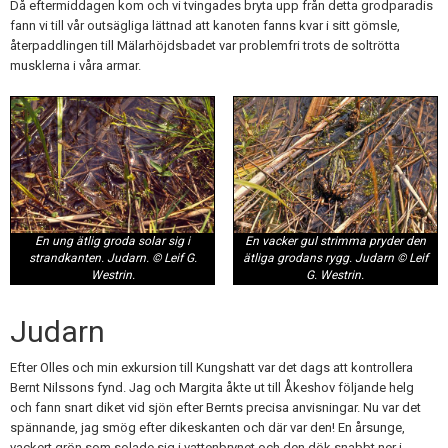
Då eftermiddagen kom och vi tvingades bryta upp från detta grodparadis
fann vi till vår outsägliga lättnad att kanoten fanns kvar i sitt gömsle,
återpaddlingen till Mälarhöjdsbadet var problemfri trots de soltrötta
musklerna i våra armar.
En ung ätlig groda solar sig i
En vacker gul strimma pryder den
strandkanten. Judarn. © Leif G.
ätliga grodans rygg. Judarn © Leif
Westrin.
G. Westrin.
Judarn
Efter Olles och min exkursion till Kungshatt var det dags att kontrollera
Bernt Nilssons fynd. Jag och Margita åkte ut till Åkeshov följande helg
och fann snart diket vid sjön efter Bernts precisa anvisningar. Nu var det
spännande, jag smög efter dikeskanten och där var den! En årsunge,
vackert grön som solade sig i vattenbrynet och den dök snabbt ner i