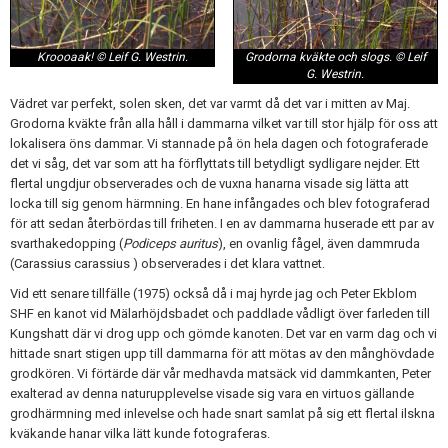
Kroooaak! © Leif G. Westrin.
Grodorna kväkte och slogs. © Leif
G. Westrin.
Vädret var perfekt, solen sken, det var varmt då det var i mitten av Maj.
Grodorna kväkte från alla håll i dammarna vilket var till stor hjälp för oss att
lokalisera öns dammar. Vi stannade på ön hela dagen och fotograferade
det vi såg, det var som att ha förflyttats till betydligt sydligare nejder. Ett
flertal ungdjur observerades och de vuxna hanarna visade sig lätta att
locka till sig genom härmning. En hane infångades och blev fotograferad
för att sedan återbördas till friheten. I en av dammarna huserade ett par av
svarthakedopping (
Podiceps auritus
), en ovanlig fågel, även dammruda
(Carassius carassius ) observerades i det klara vattnet.
Vid ett senare tillfälle (1975) också då i maj hyrde jag och Peter Ekblom
SHF en kanot vid Mälarhöjdsbadet och paddlade vådligt över farleden till
Kungshatt där vi drog upp och gömde kanoten. Det var en varm dag och vi
hittade snart stigen upp till dammarna för att mötas av den månghövdade
grodkören. Vi förtärde där vår medhavda matsäck vid dammkanten, Peter
exalterad av denna naturupplevelse visade sig vara en virtuos gällande
grodhärmning med inlevelse och hade snart samlat på sig ett flertal ilskna
kväkande hanar vilka lätt kunde fotograferas.