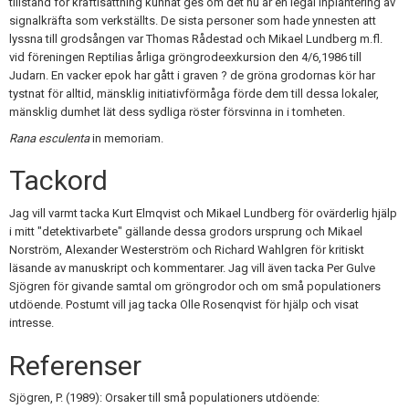
tillstånd för kräftisättning kunnat ges om det nu är en legal inplantering av
signalkräfta som verkställts. De sista personer som hade ynnesten att
lyssna till grodsången var Thomas Rådestad och Mikael Lundberg m.fl.
vid föreningen Reptilias årliga gröngrodeexkursion den 4/6,1986 till
Judarn. En vacker epok har gått i graven ? de gröna grodornas kör har
tystnat för alltid, mänsklig initiativförmåga förde dem till dessa lokaler,
mänsklig dumhet lät dess sydliga röster försvinna in i tomheten.
Rana esculenta
in memoriam.
Tackord
Jag vill varmt tacka Kurt Elmqvist och Mikael Lundberg för ovärderlig hjälp
i mitt "detektivarbete" gällande dessa grodors ursprung och Mikael
Norström, Alexander Westerström och Richard Wahlgren för kritiskt
läsande av manuskript och kommentarer. Jag vill även tacka Per Gulve
Sjögren för givande samtal om gröngrodor och om små populationers
utdöende. Postumt vill jag tacka Olle Rosenqvist för hjälp och visat
intresse.
Referenser
Sjögren, P. (1989): Orsaker till små populationers utdöende: