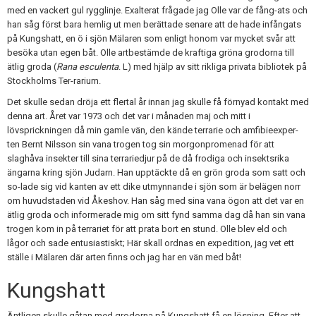
med en vackert gul rygglinje. Exalterat frågade jag Olle var de fång-ats och
han såg först bara hemlig ut men berättade senare att de hade infångats
på Kungshatt, en ö i sjön Mälaren som enligt honom var mycket svår att
besöka utan egen båt. Olle artbestämde de kraftiga gröna grodorna till
ätlig groda (
Rana esculenta
. L) med hjälp av sitt rikliga privata bibliotek på
Stockholms Ter-rarium.
Det skulle sedan dröja ett flertal år innan jag skulle få förnyad kontakt med
denna art. Året var 1973 och det var i månaden maj och mitt i
lövsprickningen då min gamle vän, den kände terrarie och amfibieexper-
ten Bernt Nilsson sin vana trogen tog sin morgonpromenad för att
slaghåva insekter till sina terrariedjur på de då frodiga och insektsrika
ängarna kring sjön Judarn. Han upptäckte då en grön groda som satt och
so-lade sig vid kanten av ett dike utmynnande i sjön som är belägen norr
om huvudstaden vid Åkeshov. Han såg med sina vana ögon att det var en
ätlig groda och informerade mig om sitt fynd samma dag då han sin vana
trogen kom in på terrariet för att prata bort en stund. Olle blev eld och
lågor och sade entusiastiskt; Här skall ordnas en expedition, jag vet ett
ställe i Mälaren där arten finns och jag har en vän med båt!
Kungshatt
Äntligen skulle gåtan med grodorna på Kungshatt få en lösning. Efter att