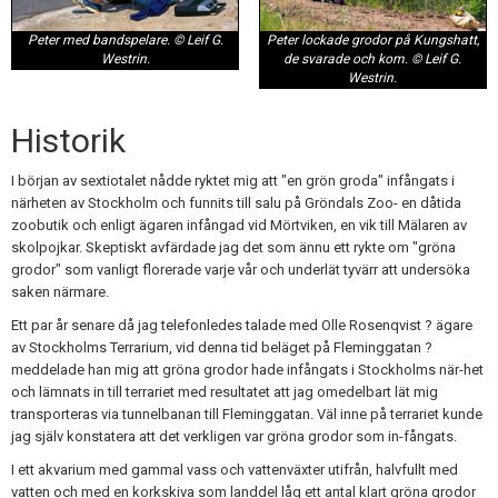
Peter med bandspelare. © Leif G.
Peter lockade grodor på Kungshatt,
Westrin.
de svarade och kom. © Leif G.
Westrin.
Historik
I början av sextiotalet nådde ryktet mig att "en grön groda" infångats i
närheten av Stockholm och funnits till salu på Gröndals Zoo- en dåtida
zoobutik och enligt ägaren infångad vid Mörtviken, en vik till Mälaren av
skolpojkar. Skeptiskt avfärdade jag det som ännu ett rykte om "gröna
grodor" som vanligt florerade varje vår och underlät tyvärr att undersöka
saken närmare.
Ett par år senare då jag telefonledes talade med Olle Rosenqvist ? ägare
av Stockholms Terrarium, vid denna tid beläget på Fleminggatan ?
meddelade han mig att gröna grodor hade infångats i Stockholms när-het
och lämnats in till terrariet med resultatet att jag omedelbart lät mig
transporteras via tunnelbanan till Fleminggatan. Väl inne på terrariet kunde
jag själv konstatera att det verkligen var gröna grodor som in-fångats.
I ett akvarium med gammal vass och vattenväxter utifrån, halvfullt med
vatten och med en korkskiva som landdel låg ett antal klart gröna grodor