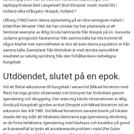
reptiluppfödaren Bert Langerwerf (Kurt Elmqvist. muntl. medd.03) i
Holland vilka infångats i Waspik, Holland.*
Ullberg (1963) berör denna utplantering på en icke namngiven mälarö i
tidskriften Akvariet 1963 där han omtalar hur han planterade ut ett
femtiotal exemplar av Ätlig Groda härrörande från Waspik på ön. Huruvida
Judarns gröngrodor härstammar från samma källa har inte kommit till
någon klarhet men sannolikheten är stor att även denna population är från
samma källa. Exemplaret från Mörtviken är med största sannolikhet
resultatet av naturlig spridning från den förhållandevis närbelägna
Kungshatt.
Utdöendet, slutet på en epok.
Vid ett flertal exkursioner till Kungshatt i senare tid (Mikael Norström med
flera) har inga grodor observerats och biotopen har förändrats genom
igenväxning och skuggning. Den sista mig kända observationen av ätlig
Groda på Kungshatt gjordes av Kurt Elmqvist och Mikael Norström vid en
exkursion den 4/8 1983. Vid Mikael Norströms senaste besök på lokalen
visade det sig svårt att lokalisera dammarna pga igenväxning uttorkning
av de forna lertäkterna. Igenväxning med bladvass och kaveldun på grund
av kvävenedfall är tyvärr ett accelererande problem i nutid (Per Gulve