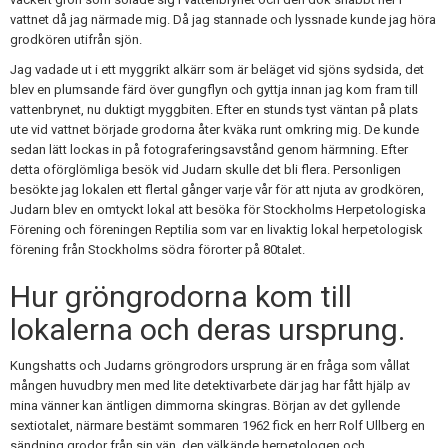
vattnet då jag närmade mig. Då jag stannade och lyssnade kunde jag höra
grodkören utifrån sjön.
Jag vadade ut i ett myggrikt alkärr som är beläget vid sjöns sydsida, det
blev en plumsande färd över gungflyn och gyttja innan jag kom fram till
vattenbrynet, nu duktigt myggbiten. Efter en stunds tyst väntan på plats
ute vid vattnet började grodorna åter kväka runt omkring mig. De kunde
sedan lätt lockas in på fotograferingsavstånd genom härmning. Efter
detta oförglömliga besök vid Judarn skulle det bli flera. Personligen
besökte jag lokalen ett flertal gånger varje vår för att njuta av grodkören,
Judarn blev en omtyckt lokal att besöka för Stockholms Herpetologiska
Förening och föreningen Reptilia som var en livaktig lokal herpetologisk
förening från Stockholms södra förorter på 80talet.
Hur gröngrodorna kom till
lokalerna och deras ursprung.
Kungshatts och Judarns gröngrodors ursprung är en fråga som vållat
mången huvudbry men med lite detektivarbete där jag har fått hjälp av
mina vänner kan äntligen dimmorna skingras. Början av det gyllende
sextiotalet, närmare bestämt sommaren 1962 fick en herr Rolf Ullberg en
sändning grodor från sin vän, den välkände herpetologen och