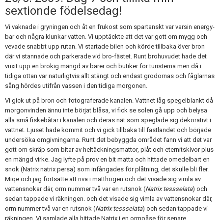
sextionde födelsedag!
Vi vaknade i gryningen och åt en frukost som spartanskt var varsin energy-
bar och några klunkar vatten. Vi upptäckte att det var gott om mygg och
vevade snabbt upp rutan. Vi startade bilen och körde tillbaka över bron
där vi stannade och parkerade vid bro-fästet. Runt brohuvudet hade det
vuxit upp en brokig mängd av barer och butiker för turisterna men då i
tidiga ottan var naturligtvis allt stängt och endast grodornas och fåglarnas
sång hördes utifrån vassen i den tidiga morgonen.
Vi gick ut på bron och fotograferade kanalen. Vattnet låg spegelblankt då
morgonvinden ännu inte börjat blåsa, vi fick se solen gå upp och belysa
alla små fiskebåtar i kanalen och deras nät som speglade sig dekorativt i
vattnet. Ljuset hade kommit och vi gick tillbaka till fastlandet och började
undersöka omgivningarna. Runt det bebyggda området fann vi att det var
gott om skräp som bitar av heltäckningsmattor, plåt och eternitskivor plus
en mängd virke. Jag lyfte på prov en bit matta och hittade omedelbart en
snok (Natrix natrix persa) som infångades för plåtning, det skulle bli fler.
Miqe och jag fortsatte att riva i matthögen och det visade sig vimla av
vattensnokar där, orm nummer två var en rutsnok (
Natrix tessselata
) och
sedan tappade vi räkningen. och det visade sig vimla av vattensnokar där,
orm nummer två var en rutsnok (
Natrix tessselata
) och sedan tappade vi
räkningen. Vi samlade alla hittade Natrix i en ormpåse för senare