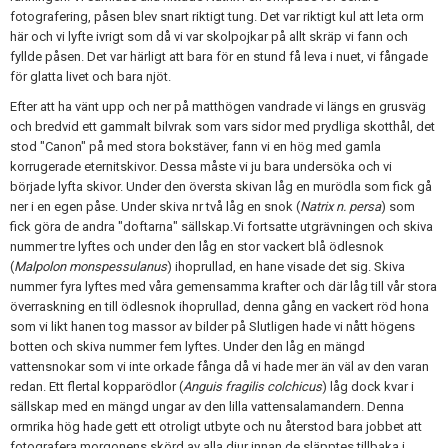
fotografering, påsen blev snart riktigt tung. Det var riktigt kul att leta orm
här och vi lyfte ivrigt som då vi var skolpojkar på allt skräp vi fann och
fyllde påsen. Det var härligt att bara för en stund få leva i nuet, vi fångade
för glatta livet och bara njöt.
Efter att ha vänt upp och ner på matthögen vandrade vi längs en grusväg
och bredvid ett gammalt bilvrak som vars sidor med prydliga skotthål, det
stod "Canon" på med stora bokstäver, fann vi en hög med gamla
korrugerade eternitskivor. Dessa måste vi ju bara undersöka och vi
började lyfta skivor. Under den översta skivan låg en murödla som fick gå
ner i en egen påse. Under skiva nr två låg en snok (
Natrix n. persa
) som
fick göra de andra "doftarna" sällskap.Vi fortsatte utgrävningen och skiva
nummer tre lyftes och under den låg en stor vackert blå ödlesnok
(
Malpolon monspessulanus
) ihoprullad, en hane visade det sig. Skiva
nummer fyra lyftes med våra gemensamma krafter och där låg till vår stora
överraskning en till ödlesnok ihoprullad, denna gång en vackert röd hona
som vi likt hanen tog massor av bilder på Slutligen hade vi nått högens
botten och skiva nummer fem lyftes. Under den låg en mängd
vattensnokar som vi inte orkade fånga då vi hade mer än väl av den varan
redan. Ett flertal kopparödlor (
Anguis fragilis colchicus
) låg dock kvar i
sällskap med en mängd ungar av den lilla vattensalamandern. Denna
ormrika hög hade gett ett otroligt utbyte och nu återstod bara jobbet att
fotografera morgonens skörd av alla djur innan de släpptes tillbaka i