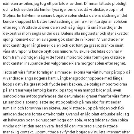
närheten av bilen, jag tog ett par bilder av dem. Dimman lättade plötsligt
och vi fick se den blå himlen lysa igenom diset då vi blickade upp mot
Stoţina. En halvtimme senare började solen slicka dalens sluttningar, det
kunde knappast bli bättre förutsättningar om vi ville hitta djur än solsken
efter regn. Vi tittade ut över dalen och såg några få små kvardröjande
dekorativa moln segla under oss. Dalens alla ringtrastar och stenskvättor
sjöng intensivt och en avlägsen gök stämde in i kören. Vi vandrade ner
mot karstridgen långt nere i dalen och det fuktiga gräset dränkte snart
våra strumpor, vi kunde brytt oss mindre. Nu skulle det letas och när vi
kom fram vid ridgen såg vi de första mosorödlorna formligen klistrade
mot karsten insupande den välgörande klara morgonsolen efter regnet.
Trots att våra fötter formligen simmade i skorna var vårt humör på topp då
vi vandrade längs ridgens kant. Långbensgrodor hoppade med långa
hopp i det våta gräset och flydde ner i bäcken. De otaliga mosorödlorna
på snart när varje lämplig karstklippa tog vi en mängd bilder på, även
sandödlorna avfotograferades där de tumlade i gräset framför våra fötter.
En sandödla sprang, satte sig ett ögonblick på min sko för att sedan
rumla in och försvinna i en skreva. Jag klättrade upp på ridgen och fick
äntligen dagens första orm-kontakt. Ovanpå en låg platt enbuske såg jag
en halvvuxen bosnisk huggorm ligga och sola. Vi tog bilder av den i olika
vinklar och lät den sedan vara ifred då den inte precis uppskattade
mänsklig kontakt. Uppmuntrade av fyndet började vi nu leta intensivt efter