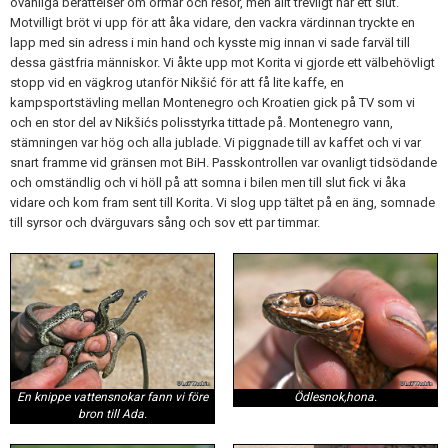
ovanliga berättelser om ormar och resor, men allt trevligt har ett slut.
Motvilligt bröt vi upp för att åka vidare, den vackra värdinnan tryckte en
lapp med sin adress i min hand och kysste mig innan vi sade farväl till
dessa gästfria människor. Vi åkte upp mot Korita vi gjorde ett välbehövligt
stopp vid en vägkrog utanför Nikšić för att få lite kaffe, en
kampsportstävling mellan Montenegro och Kroatien gick på TV som vi
och en stor del av Nikšićs polisstyrka tittade på. Montenegro vann,
stämningen var hög och alla jublade. Vi piggnade till av kaffet och vi var
snart framme vid gränsen mot BiH. Passkontrollen var ovanligt tidsödande
och omständlig och vi höll på att somna i bilen men till slut fick vi åka
vidare och kom fram sent till Korita. Vi slog upp tältet på en äng, somnade
till syrsor och dvärguvars sång och sov ett par timmar.
En knippe vattensnokar fann vi före
Ödlesnok,hona.
bron till Ada.