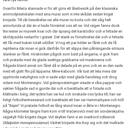
Ovanför Bileća stannade vi för att göra ett återbesök på den klassiska
ammodyteslokalen med sina murar som vi inte skådat sedan kriget
började. Till vår besvikelse var alla murar nu borta och det såg helt
annorlunda ut där än vi hade förväntat oss att se. Vid vägen fanns dock
lite rester av murverk kvar och där sprang det karstödlor och vi hittade en
sköldpadda nedanför i gräset. Det stank av förruttnelse där och vi hittade
ett får med buken totalt urblåst. Vi tog ett par bilder av fåret och de få
reptilerna där innan vi gick därifrån för att slippa den påträngande sötsura
stanken av fåret. Höskörden pågick som bäst på ängarna, vi gick fram
och pratade med de glada svettiga grabbarna vid maskinerna och
frågade bland annat om fåret då vi delade på en pivo och en av den sade
med ett glatt flin på läpparna: Mine-kaboom. Vår lust att leta mera där
upphörde naturligtvis och vi sade adjö med glada handslag och drog
vidare mot Montenegro. Vid gränsposteringen visade vi våra papper och
vakten frågade vad vi gjorde där och vi berättade att vi fotade och
klättrade i berg, det tyckte han var kul och önskade oss lycka till, han var
livligt fotbollsintresserad och berättade att han var Hammarbyare och höll
på "Bajen" Vi pratade fotboll en lång stund innan vi åkte in i Montenegro.
Några kilometer längre fram kom vi till Vraćenovići med sin sönderskjutna
vägskylt från krigets dagar. Vid skylten fann vi en överkörd ödlesnok
(
Malpolon monspessulanus
) Vädret började dra ihop sig och det mullrade