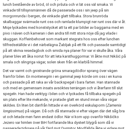
lunch bestående av bröd, öl och pršuta och vi lät oss väl smaka. Vi
vinkade till tillsynsmännen då de passerade oss i sin jeep på sin
morgonrunda i bergen, de vinkade glatt tillbaka. Stora brunröda
skalbaggar svärmade runt oss och ramlade klumpigt ner runt oss där vi åt.
Miqe lyckades med konststycket att ta ett par bilder av baggarna med en
pivo i näven och kameran i den andra till mitt stora nöje då jag vilade i
skuggan. Koffeinbehovet som markant stegrats hos oss efter lunchen
tillfredsställde vi i det närbelägna Žabljak på ett fik och passade samtidigt
på att skriva resedagbok och smida nya planer för var vi skulle åka. Våra
planer blev att åka norrut för att leta karsthuggormar. Vi åkte mot Nikšić på
smala och slingriga vägar, solen sken från en klarblå himmel.
Det var varmt och gnistrande gröna smaragdödlor sprang över vägen
framför bilen. En montenegrin i en gammal jeep körde om oss i en kurva
och passade på att raka av vår backspegel i bara farten. Han stannade
och med en gemensam insats avsöktes terrängen och vi återfann till slut
spegeln. Han hade verktyg i bilen och vi lyckades få tillbaka spegeln på
sin plats efter lite mekande, vi pratade glatt en stund innan våra vägar
skildes. En liten bit därifrån hittade vi en överkörd eskulaporm (
Zamenis
longissimus
) på vägen. Då och då stannade vi efter vägen där det såg bra
ut och letade men fann endast ödlor. När vi kom upp ovanför Nikšićko
Jezero var himlen över BiH fortfarande lika dystert blygrå som då vi
passerade tidigare på vår färd mot Durmitor. Modfällda åkte vi vidare mot