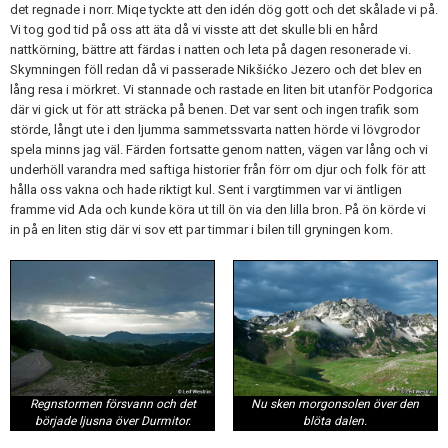
det regnade i norr. Miqe tyckte att den idén dög gott och det skålade vi på.
Vi tog god tid på oss att äta då vi visste att det skulle bli en hård
nattkörning, bättre att färdas i natten och leta på dagen resonerade vi.
Skymningen föll redan då vi passerade Nikšićko Jezero och det blev en
lång resa i mörkret. Vi stannade och rastade en liten bit utanför Podgorica
där vi gick ut för att sträcka på benen. Det var sent och ingen trafik som
störde, långt ute i den ljumma sammetssvarta natten hörde vi lövgrodor
spela minns jag väl. Färden fortsatte genom natten, vägen var lång och vi
underhöll varandra med saftiga historier från förr om djur och folk för att
hålla oss vakna och hade riktigt kul. Sent i vargtimmen var vi äntligen
framme vid Ada och kunde köra ut till ön via den lilla bron. På ön körde vi
in på en liten stig där vi sov ett par timmar i bilen till gryningen kom.
Regnstormen försvann och det
Nu sken morgonsolen över den
började ljusna över Durmitor.
blöta dalen.