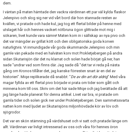
dem.
I väntan på maten hämtade den vackra värdinnan ett par väl kylda flaskor
Jelenpivo och slog sig ner vid vårt bord där hon stannade resten av
kvällen, vi pratade och hade kul, jag tog ett flertal bilder på henne med
utslaget hår och hennes vackert nötbruna ögon glittrade mot mig i
sökaren, livet kunde vara sämre! Maten kom in i sällskap av nya pivo och
det var mängder av grillat kött och den obligatoriska goda korven
naturligtvis. Vi inmundigade vår goda skummande Jelenpivo och min
gamle vän pekade med en halväten korv mot Prokletjebergen på andra
sidan Skutarisjön där det nu klarnat och solen hade börjat gå ner, han
sade "undrar vad som finns där. Jag sade då "det tar vi reda på nästa
gång om Kronos tillåter det, jag kanske förresten snart är en del av
historien". Miqe replikerade då snabbt: "
De av din art dör aldrig
" Med våra
magar fyllda av ett flertal pivo började vi prata om tider som gått och
minnena kom till oss. Skriv om det här sade Miqe och jag berättade då att
jag länge hade planerat för denna artikel. Livet var bra, vi pratade om
gamla tider och solen gick ner under Prokletijebergen. Den sammetssvarta
natten kom med ljudet av Skutarisjöns miljonhövdade kör av löv och
sjögrodor.
Det var en skön stämning på värdshuset och vi satt och pratade länge om
allt. Värdinnan var livligt intresserad av oss och våra för hennes öron