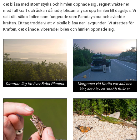
det blåsa med stormstyrka och himlen öppnade sig , regnet vräkte ner
med full kraft och åskan dånade, blixtarna lyste upp himlen till dagsljus. Vi
satt rätt säkra i bilen som fungerade som Faradays bur och avledde
kraften. Ett tag trodde vi att vi skulle blåsa ner i avgrunden. Vi utsattes för
Kraften, det dånade, vibrerade i bilen och himlen öppnade sig.
Dimman låg tät över Baba Planina.
Morgonen vid Korita var kall och
klar, det blev en snabb frukost.