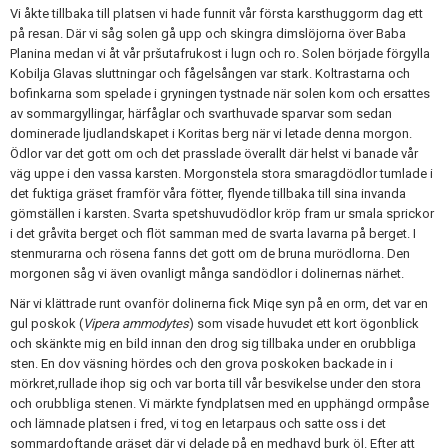
Skapa konto
Vi åkte tillbaka till platsen vi hade funnit vår första karsthuggorm dag ett
på resan. Där vi såg solen gå upp och skingra dimslöjorna över Baba
Planina medan vi åt vår pršutafrukost i lugn och ro. Solen började förgylla
Kobilja Glavas sluttningar och fågelsången var stark. Koltrastarna och
bofinkarna som spelade i gryningen tystnade när solen kom och ersattes
av sommargyllingar, härfåglar och svarthuvade sparvar som sedan
dominerade ljudlandskapet i Koritas berg när vi letade denna morgon.
Ödlor var det gott om och det prasslade överallt där helst vi banade vår
väg uppe i den vassa karsten. Morgonstela stora smaragdödlor tumlade i
det fuktiga gräset framför våra fötter, flyende tillbaka till sina invanda
gömställen i karsten. Svarta spetshuvudödlor kröp fram ur smala sprickor
i det gråvita berget och flöt samman med de svarta lavarna på berget. I
stenmurarna och rösena fanns det gott om de bruna murödlorna. Den
morgonen såg vi även ovanligt många sandödlor i dolinernas närhet.
När vi klättrade runt ovanför dolinerna fick Miqe syn på en orm, det var en
gul poskok (
Vipera ammodytes
) som visade huvudet ett kort ögonblick
och skänkte mig en bild innan den drog sig tillbaka under en orubbliga
sten. En dov väsning hördes och den grova poskoken backade in i
mörkret,rullade ihop sig och var borta till vår besvikelse under den stora
och orubbliga stenen. Vi märkte fyndplatsen med en upphängd ormpåse
och lämnade platsen i fred, vi tog en letarpaus och satte oss i det
sommardoftande gräset där vi delade på en medhavd burk öl. Efter att