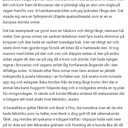
BiH och kom fram till Brocanac där vi plötsligt såg en stor orm ringla på
vägen framför oss. Vi tvärstannade bilen och jag lyckades fånga den. Det
visade sig vara en fyrlinjesnok (
Elaphe quatuorlineata
) som är en av
Europas största ormar.
Det här exemplaret var grovt som en falukorv och riktigt långt, närmare två
meter. Den grova ormen var vackert läderbrun med fyra svarta strimmor på
kroppen och den hade en vackert svavelgul buk. Den var riktigt sur och
väste dovt men gjorde inga försök att bitas då vi hanterade den. Vi tog
massor med bilder på den och oss och släppte sedan ut den på andra
sidan vägen dit den var på väg då vi kom och störde. Det hade nyligen
regnat i Brocanac och vägens asfalt låg fortfarande ångande våt i den
tillfälliga solen. Vi letade efter flera ormar men fann endast en jättelik
trelinjeödla (Lacerta trilineata) i en förfallen ruin. Grå-svarta moln tornade
upp sig och avlägsen åska hördes från de berg långt borta i BiH där vi
ämnat leta karst-huggorm följande dag och vi nödgades smida en ny plan
för morgondagen. Vi vände och körde tillbaka söderut till restauranten där
vi tidigare ätit med utsikt över Nikšićko Jezero.
Vi beställde in grillat fårkött och Beck´s Pivo, lite besvikna över att de inte
hade Nikšičko pivo nu heller, men Beck´s dög gott till det välsmakande
fåret. Jag mindes att tyskarna vi tidigare träffat i Virpazar hade varit nere
på ön Ada vid den Albanska gränsen och föreslog att vi kunde åka dit då