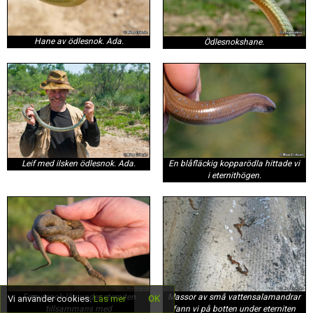
Hane av ödlesnok. Ada.
Ödlesnokshane.
Leif med ilsken ödlesnok. Ada.
En blåfläckig kopparödla hittade vi
i eternithögen.
En rutsnok låg under eterniten
Massor av små vattensalamandrar
Vi använder cookies.
Läs mer
OK
tillsammans med
fann vi på botten under eterniten