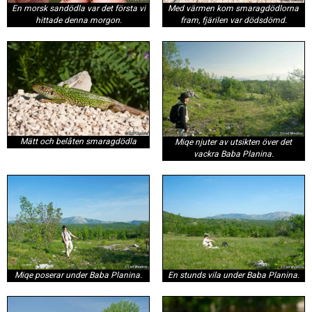
En morsk sandödla var det första vi
Med värmen kom smaragdödlorna
hittade denna morgon.
fram, fjärilen var dödsdömd.
Mätt och belåten smaragdödla
Miqe njuter av utsikten över det
vackra Baba Planina.
En stunds vila under Baba Planina.
Miqe poserar under Baba Planina.