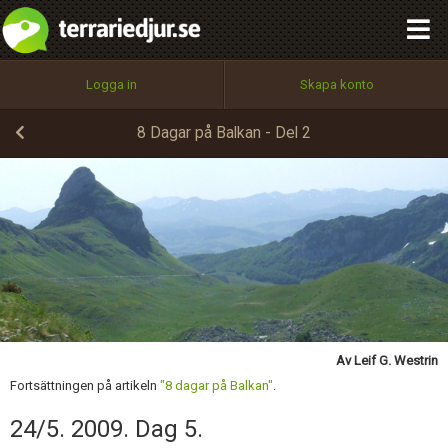
integritetspolicy
OK
Utför
Namn:
Begär nytt lösenord
Logga in
Skapa konto
Tillbaka till förstasidan
100%
Epost:
8 Dagar på Balkan - Del 2
Skicka kommentar
Användarnamn:
Lösenord:
Av Leif G. Westrin
Privacy Policy
Fortsättningen på artikeln
"8 dagar på Balkan"
.
Terms of Service
24/5. 2009. Dag 5.