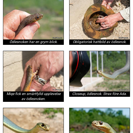
Ödlesnoken har en grym blick.
Obligatorisk hattbild av ödlesnok.
Closeup, ödlesnok. Strax före Ada.
Miqe fick en smärtfylld upplevelse
av ödlesnoken.