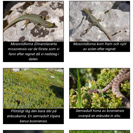
Mosorödlorna (
Dinarolacerta
Mosorödlorna kom fram och njöt
mosorensis
var de första som vi
av solen efter regnet.
fann efter regnet då vi nedsteg i
dalen.
Semiadult hona av bosniensis
Plötsligt låg den bara där på
ovanpå en enbuske in situ.
enbuskarna. En semiadult Vipera
berus bosniensis.