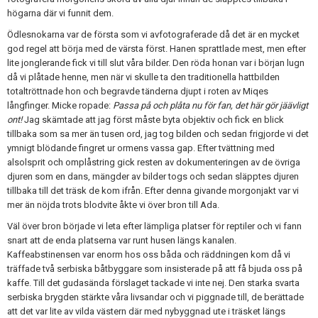
högarna där vi funnit dem.
Ödlesnokarna var de första som vi avfotograferade då det är en mycket
god regel att börja med de värsta först. Hanen sprattlade mest, men efter
lite jonglerande fick vi till slut våra bilder. Den röda honan var i början lugn
då vi plåtade henne, men när vi skulle ta den traditionella hattbilden
totaltröttnade hon och begravde tänderna djupt i roten av Miqes
långfinger. Micke ropade:
Passa på och plåta nu för fan, det här gör jäävligt
ont!
Jag skämtade att jag först måste byta objektiv och fick en blick
tillbaka som sa mer än tusen ord, jag tog bilden och sedan frigjorde vi det
ymnigt blödande fingret ur ormens vassa gap. Efter tvättning med
alsolsprit och omplåstring gick resten av dokumenteringen av de övriga
djuren som en dans, mängder av bilder togs och sedan släpptes djuren
tillbaka till det träsk de kom ifrån. Efter denna givande morgonjakt var vi
mer än nöjda trots blodvite åkte vi över bron till Ada.
Väl över bron började vi leta efter lämpliga platser för reptiler och vi fann
snart att de enda platserna var runt husen längs kanalen.
Kaffeabstinensen var enorm hos oss båda och räddningen kom då vi
träffade två serbiska båtbyggare som insisterade på att få bjuda oss på
kaffe. Till det gudasända förslaget tackade vi inte nej. Den starka svarta
serbiska brygden stärkte våra livsandar och vi piggnade till, de berättade
att det var lite av vilda västern där med nybyggnad ute i träsket längs