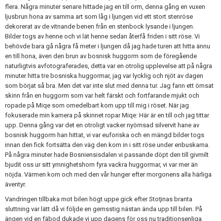
flera. Några minuter senare hittade jag en till orm, denna gång en vuxen
ljusbrun hona av samma art som låg i ljungen vid ett stort stenröse
dekorerat av de vitnande benen från en stenbock lysande i ljungen.
Bilder togs av henne och vi lät henne sedan återfå friden i sitt röse. Vi
behövde bara gå några få meter i ljungen då jag hade turen att hitta ännu
en till hona, även den brun av bosnisk huggorm som de föregående
naturligtvis avfotograferades, detta var en otrolig upplevelse att på några
minuter hitta tre bosniska huggormar, jag var lycklig och njöt av dagen
som börjat så bra. Men det var inte slut med denna tur. Jag fann ett ömsat
skinn från en huggorm som var helt färskt och fortfarande mjukt och
ropade på Miqe som omedelbart kom upp till mig i röset. När jag
fokuserade min kamera på skinnet ropar Miqe: Här är en till och jag tittar
upp. Denna gång var det en otroligt vacker nyömsad silvervit hane av
bosnisk huggorm han hittat, vi var euforiska och en mängd bilder togs
innan den fick fortsätta den väg den kom in i sitt röse under enbuskarna.
På några minuter hade Bosniensisdalen vi passande döpt den till givmilt
bjudit oss ur sitt ymnighetshorn fyra vackra huggormar, vi var mer än
nöjda. Värmen kom och med den vår hunger efter morgonens alla härliga
äventyr.
Vandringen tillbaka mot bilen högt uppe gick efter Stoţinas branta
sluttning var lätt då vi följde en gemsstig nästan ända upp till bilen. På
ängen vid en fäbod dukade vi upp dagens för oss nu traditionsenliga