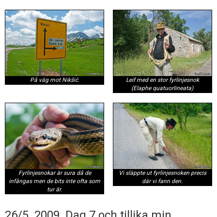
På väg mot Nikšić.
Leif med en stor fyrlinjesnok
(
Elaphe quatuorlineata
)
Fyrlinjesnokar är sura då de
Vi släppte ut fyrlinjesnoken precis
infångas men de bits inte ofta som
där vi fann den.
tur är.
26/5. 2009. Dag 7 och tillika min