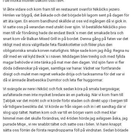
i de mörka molnen bakom oss i BiH.
Vi åkte vidare och kom fram till en restaurant ovanför Nikšićko jezero.
Himlen var blygrå, det åskade och det började bli lagom sent på dagen för
att äta igen. En enorm bandhund skällde ut oss vid ingången då vi gick in.
Vi satte oss på verandan med utsikt över sjön. Vi beställde Nikšičko pivo
men till vår förvåning hade de endast Beck´s men det smakade bra och
snart kom vår Balkan Mixed Grill in på bordet. Denna gång på faten var det
rikligt med stora välgrillade feta fläskkotletter och filéer plus den
obligatoriska smala korven naturligtvis. Miqe sade kom jag ihåg: Regna nu
då! med en väl kyld Beck´s i näven. Middagen blev trevlig och med fyllda
magar behövde vi inte tänka på mat mer den dagen. Vid sjön fann vi fler
döda ödlesnokar på vägen, samtliga var hanar. Vädret var fortfarande
disigt och mulet men regnet verkade dröja och tacksamma för det var vi
då vi ämnade återbesöka Durmitor och leta fler huggormar.
Vi svängde av nere i Nikšić och fick sedan köra på smala bergsvägar,
asfalterade men inte mycket bredare än en parkväg. När vi kom fram till
Ţabljak var det mörkt och vi körde förbi staden och direkt upp i bergen till
vår tidigare besökta dal. Vi körde av från vägen och in i ett sandtag där vi
slog upp tältet. Natten kom och var till en början varm och med klar
himmel men det skulle förändras, vid 4-tiden hörde jag avlägsen åska, jag
purrade Miqe , vi rev snabbt tältet och satte oss i bilen. Vi hann knappt
sätta oss förrän de första regndropparna föll på vindrutan. Sedan började