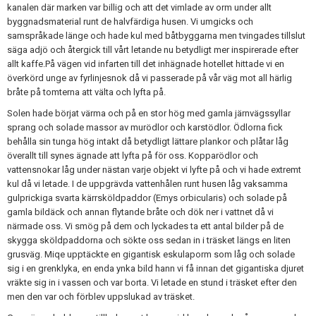
kanalen där marken var billig och att det vimlade av orm under allt
byggnadsmaterial runt de halvfärdiga husen. Vi umgicks och
samspråkade länge och hade kul med båtbyggarna men tvingades tillslut
säga adjö och återgick till vårt letande nu betydligt mer inspirerade efter
allt kaffe.På vägen vid infarten till det inhägnade hotellet hittade vi en
överkörd unge av fyrlinjesnok då vi passerade på vår väg mot all härlig
bråte på tomterna att välta och lyfta på.
Solen hade börjat värma och på en stor hög med gamla järnvägssyllar
sprang och solade massor av murödlor och karstödlor. Ödlorna fick
behålla sin tunga hög intakt då betydligt lättare plankor och plåtar låg
överallt till synes ägnade att lyfta på för oss. Kopparödlor och
vattensnokar låg under nästan varje objekt vi lyfte på och vi hade extremt
kul då vi letade. I de uppgrävda vattenhålen runt husen låg vaksamma
gulprickiga svarta kärrsköldpaddor (Emys orbicularis) och solade på
gamla bildäck och annan flytande bråte och dök ner i vattnet då vi
närmade oss. Vi smög på dem och lyckades ta ett antal bilder på de
skygga sköldpaddorna och sökte oss sedan in i träsket längs en liten
grusväg. Miqe upptäckte en gigantisk eskulaporm som låg och solade
sig i en grenklyka, en enda ynka bild hann vi få innan det gigantiska djuret
vräkte sig in i vassen och var borta. Vi letade en stund i träsket efter den
men den var och förblev uppslukad av träsket.