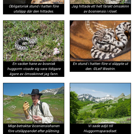
Obligatorisk stund i hatten före
Jag hittade ett helt färskt ömsskinn
utsläpp där den hittades.
av bosniensis i röset.
En vacker hane av bosnisk
En stund i hatten före vi släppte ut
huggorm visade sig vara tidigare
den. ©Leif Westrin.
ägare av ömsskinnet jag fann.
Vi sade adjö till
Miqe betraktar bosniensishanen
Huggormsparadiset.
före utsläppandet efter plåtning.