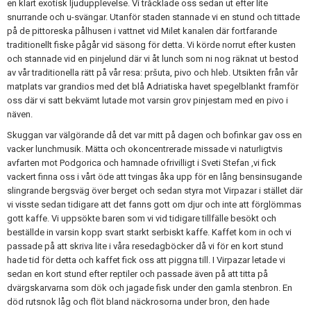
en klart exotisk ljudupplevelse. Vi tråcklade oss sedan ut efter lite
snurrande och u-svängar. Utanför staden stannade vi en stund och tittade
på de pittoreska pålhusen i vattnet vid Milet kanalen där fortfarande
traditionellt fiske pågår vid säsong för detta. Vi körde norrut efter kusten
och stannade vid en pinjelund där vi åt lunch som ni nog räknat ut bestod
av vår traditionella rätt på vår resa: pršuta, pivo och hleb. Utsikten från vår
matplats var grandios med det blå Adriatiska havet spegelblankt framför
oss där vi satt bekvämt lutade mot varsin grov pinjestam med en pivo i
näven.
Skuggan var välgörande då det var mitt på dagen och bofinkar gav oss en
vacker lunchmusik. Mätta och okoncentrerade missade vi naturligtvis
avfarten mot Podgorica och hamnade ofrivilligt i Sveti Stefan ,vi fick
vackert finna oss i vårt öde att tvingas åka upp för en lång bensinsugande
slingrande bergsväg över berget och sedan styra mot Virpazar i stället där
vi visste sedan tidigare att det fanns gott om djur och inte att förglömmas
gott kaffe. Vi uppsökte baren som vi vid tidigare tillfälle besökt och
beställde in varsin kopp svart starkt serbiskt kaffe. Kaffet kom in och vi
passade på att skriva lite i våra resedagböcker då vi för en kort stund
hade tid för detta och kaffet fick oss att piggna till. I Virpazar letade vi
sedan en kort stund efter reptiler och passade även på att titta på
dvärgskarvarna som dök och jagade fisk under den gamla stenbron. En
död rutsnok låg och flöt bland näckrosorna under bron, den hade