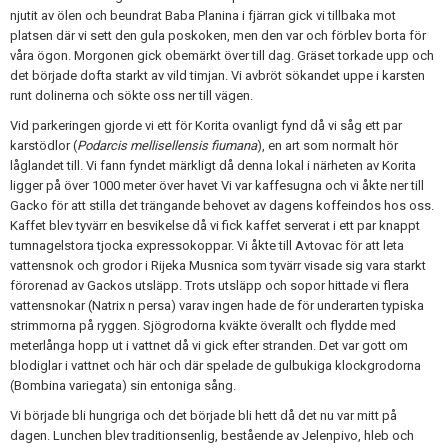
njutit av ölen och beundrat Baba Planina i fjärran gick vi tillbaka mot
platsen där vi sett den gula poskoken, men den var och förblev borta för
våra ögon. Morgonen gick obemärkt över till dag. Gräset torkade upp och
det började dofta starkt av vild timjan. Vi avbröt sökandet uppe i karsten
runt dolinerna och sökte oss ner till vägen.
Vid parkeringen gjorde vi ett för Korita ovanligt fynd då vi såg ett par
karstödlor (
Podarcis mellisellensis fiumana
), en art som normalt hör
låglandet till. Vi fann fyndet märkligt då denna lokal i närheten av Korita
ligger på över 1000 meter över havet Vi var kaffesugna och vi åkte ner till
Gacko för att stilla det trängande behovet av dagens koffeindos hos oss.
Kaffet blev tyvärr en besvikelse då vi fick kaffet serverat i ett par knappt
tumnagelstora tjocka expressokoppar. Vi åkte till Avtovac för att leta
vattensnok och grodor i Rijeka Musnica som tyvärr visade sig vara starkt
förorenad av Gackos utsläpp. Trots utsläpp och sopor hittade vi flera
vattensnokar (Natrix n persa) varav ingen hade de för underarten typiska
strimmorna på ryggen. Sjögrodorna kväkte överallt och flydde med
meterlånga hopp ut i vattnet då vi gick efter stranden. Det var gott om
blodiglar i vattnet och här och där spelade de gulbukiga klockgrodorna
(Bombina variegata) sin entoniga sång.
Vi började bli hungriga och det började bli hett då det nu var mitt på
dagen. Lunchen blev traditionsenlig, bestående av Jelenpivo, hleb och