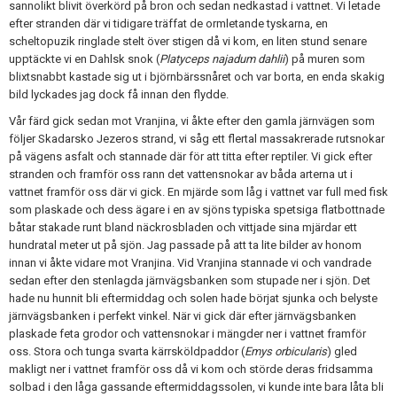
sannolikt blivit överkörd på bron och sedan nedkastad i vattnet. Vi letade
efter stranden där vi tidigare träffat de ormletande tyskarna, en
scheltopuzik ringlade stelt över stigen då vi kom, en liten stund senare
upptäckte vi en Dahlsk snok (
Platyceps najadum dahlii
) på muren som
blixtsnabbt kastade sig ut i björnbärssnåret och var borta, en enda skakig
bild lyckades jag dock få innan den flydde.
Vår färd gick sedan mot Vranjina, vi åkte efter den gamla järnvägen som
följer Skadarsko Jezeros strand, vi såg ett flertal massakrerade rutsnokar
på vägens asfalt och stannade där för att titta efter reptiler. Vi gick efter
stranden och framför oss rann det vattensnokar av båda arterna ut i
vattnet framför oss där vi gick. En mjärde som låg i vattnet var full med fisk
som plaskade och dess ägare i en av sjöns typiska spetsiga flatbottnade
båtar stakade runt bland näckrosbladen och vittjade sina mjärdar ett
hundratal meter ut på sjön. Jag passade på att ta lite bilder av honom
innan vi åkte vidare mot Vranjina. Vid Vranjina stannade vi och vandrade
sedan efter den stenlagda järnvägsbanken som stupade ner i sjön. Det
hade nu hunnit bli eftermiddag och solen hade börjat sjunka och belyste
järnvägsbanken i perfekt vinkel. När vi gick där efter järnvägsbanken
plaskade feta grodor och vattensnokar i mängder ner i vattnet framför
oss. Stora och tunga svarta kärrsköldpaddor (
Emys orbicularis
) gled
makligt ner i vattnet framför oss då vi kom och störde deras fridsamma
solbad i den låga gassande eftermiddagssolen, vi kunde inte bara låta bli