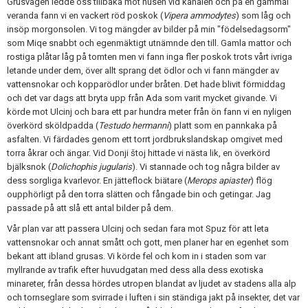
Grusvägen ledde oss tillbaka mot husen vid kanalen och på en gammal
veranda fann vi en vackert röd poskok (
Vipera ammodytes
) som låg och
insöp morgonsolen. Vi tog mängder av bilder på min "födelsedagsorm"
som Miqe snabbt och egenmäktigt utnämnde den till. Gamla mattor och
rostiga plåtar låg på tomten men vi fann inga fler poskok trots vårt ivriga
letande under dem, över allt sprang det ödlor och vi fann mängder av
vattensnokar och kopparödlor under bråten. Det hade blivit förmiddag
och det var dags att bryta upp från Ada som varit mycket givande. Vi
körde mot Ulcinj och bara ett par hundra meter från ön fann vi en nyligen
överkörd sköldpadda (
Testudo hermanni
) platt som en pannkaka på
asfalten. Vi färdades genom ett torrt jordbrukslandskap omgivet med
torra åkrar och ängar. Vid Donji štoj hittade vi nästa lik, en överkörd
bjälksnok (
Dolichophis jugularis
). Vi stannade och tog några bilder av
dess sorgliga kvarlevor. En jätteflock biätare (
Merops apiaster
) flög
oupphörligt på den torra slätten och fångade bin och getingar. Jag
passade på att slå ett antal bilder på dem.
Vår plan var att passera Ulcinj och sedan fara mot Spuz för att leta
vattensnokar och annat smått och gott, men planer har en egenhet som
bekant att ibland grusas. Vi körde fel och kom in i staden som var
myllrande av trafik efter huvudgatan med dess alla dess exotiska
minareter, från dessa hördes utropen blandat av ljudet av stadens alla alp
och tornseglare som svirrade i luften i sin ständiga jakt på insekter, det var