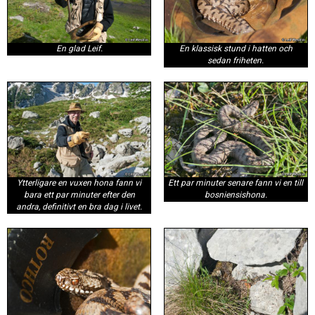
En glad Leif.
En klassisk stund i hatten och
sedan friheten.
Ytterligare en vuxen hona fann vi
Ett par minuter senare fann vi en till
bara ett par minuter efter den
bosniensishona.
andra, definitivt en bra dag i livet.