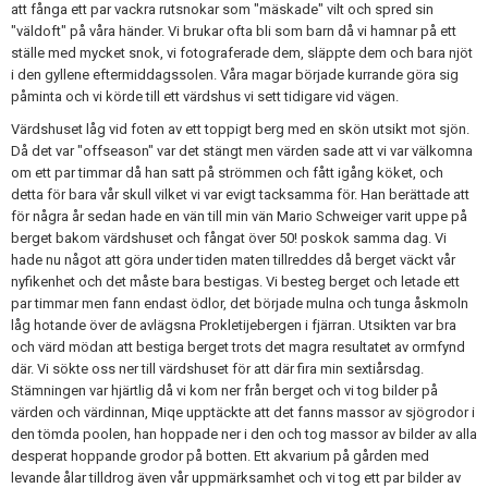
att fånga ett par vackra rutsnokar som "mäskade" vilt och spred sin
"väldoft" på våra händer. Vi brukar ofta bli som barn då vi hamnar på ett
ställe med mycket snok, vi fotograferade dem, släppte dem och bara njöt
i den gyllene eftermiddagssolen. Våra magar började kurrande göra sig
påminta och vi körde till ett värdshus vi sett tidigare vid vägen.
Värdshuset låg vid foten av ett toppigt berg med en skön utsikt mot sjön.
Då det var "offseason" var det stängt men värden sade att vi var välkomna
om ett par timmar då han satt på strömmen och fått igång köket, och
detta för bara vår skull vilket vi var evigt tacksamma för. Han berättade att
för några år sedan hade en vän till min vän Mario Schweiger varit uppe på
berget bakom värdshuset och fångat över 50! poskok samma dag. Vi
hade nu något att göra under tiden maten tillreddes då berget väckt vår
nyfikenhet och det måste bara bestigas. Vi besteg berget och letade ett
par timmar men fann endast ödlor, det började mulna och tunga åskmoln
låg hotande över de avlägsna Prokletijebergen i fjärran. Utsikten var bra
och värd mödan att bestiga berget trots det magra resultatet av ormfynd
där. Vi sökte oss ner till värdshuset för att där fira min sextiårsdag.
Stämningen var hjärtlig då vi kom ner från berget och vi tog bilder på
värden och värdinnan, Miqe upptäckte att det fanns massor av sjögrodor i
den tömda poolen, han hoppade ner i den och tog massor av bilder av alla
desperat hoppande grodor på botten. Ett akvarium på gården med
levande ålar tilldrog även vår uppmärksamhet och vi tog ett par bilder av