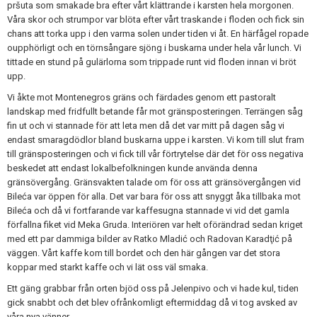
pršuta som smakade bra efter vårt klättrande i karsten hela morgonen.
Våra skor och strumpor var blöta efter vårt traskande i floden och fick sin
chans att torka upp i den varma solen under tiden vi åt. En härfågel ropade
oupphörligt och en törnsångare sjöng i buskarna under hela vår lunch. Vi
tittade en stund på gulärlorna som trippade runt vid floden innan vi bröt
upp.
Vi åkte mot Montenegros gräns och färdades genom ett pastoralt
landskap med fridfullt betande får mot gränsposteringen. Terrängen såg
fin ut och vi stannade för att leta men då det var mitt på dagen såg vi
endast smaragdödlor bland buskarna uppe i karsten. Vi kom till slut fram
till gränsposteringen och vi fick till vår förtrytelse där det för oss negativa
beskedet att endast lokalbefolkningen kunde använda denna
gränsövergång. Gränsvakten talade om för oss att gränsövergången vid
Bileća var öppen för alla. Det var bara för oss att snyggt åka tillbaka mot
Bileća och då vi fortfarande var kaffesugna stannade vi vid det gamla
förfallna fiket vid Meka Gruda. Interiören var helt oförändrad sedan kriget
med ett par dammiga bilder av Ratko Mladić och Radovan Karadţić på
väggen. Vårt kaffe kom till bordet och den här gången var det stora
koppar med starkt kaffe och vi lät oss väl smaka.
Ett gäng grabbar från orten bjöd oss på Jelenpivo och vi hade kul, tiden
gick snabbt och det blev ofrånkomligt eftermiddag då vi tog avsked av
våra nya vänner.