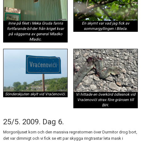
Inne på fiket i Meka Gruda fanns
En skymt var vad jag fick av
fortfarande bil-der från kriget kvar
sommargyllingen i Bileća.
på väggarna av general Mladko
Mladic.
Sönderskjuten skylt vid Vraćenovići.
Vi hittade en överkörd ödlesnok vid
Vraćenovići strax före gränsen till
BiH.
25/5. 2009. Dag 6.
Morgonljuset kom och den massiva regnstormen över Durmitor drog bort,
det var dimmigt och vi fick se ett par skygga ringtrastar leta mask i