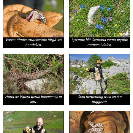
Vassa tänder attackerade förgäves
Lysande blå Gentiana verna prydde
handsken.
marken i dalen.
Hona av Vipera berus bosniensis in
Glad herpetolog med en sur
situ.
huggorm.