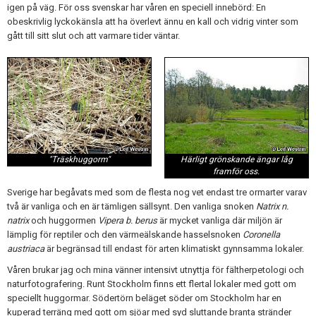
igen på väg. För oss svenskar har våren en speciell innebörd: En
obeskrivlig lyckokänsla att ha överlevt ännu en kall och vidrig vinter som
gått till sitt slut och att varmare tider väntar.
"Träskhuggorm"
Härligt grönskande ängar låg
framför oss.
Sverige har begåvats med som de flesta nog vet endast tre ormarter varav
två är vanliga och en är tämligen sällsynt. Den vanliga snoken
Natrix n.
natrix
och huggormen
Vipera b. berus
är mycket vanliga där miljön är
lämplig för reptiler och den värmeälskande hasselsnoken
Coronella
austriaca
är begränsad till endast för arten klimatiskt gynnsamma lokaler.
Våren brukar jag och mina vänner intensivt utnyttja för fältherpetologi och
naturfotografering. Runt Stockholm finns ett flertal lokaler med gott om
speciellt huggormar. Södertörn beläget söder om Stockholm har en
kuperad terräng med gott om sjöar med syd sluttande branta stränder