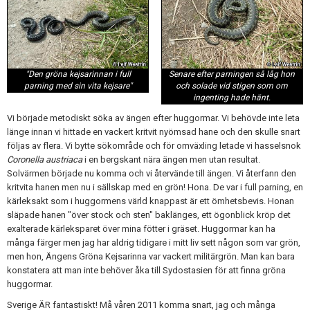
"Den gröna kejsarinnan i full
Senare efter parningen så låg hon
parning med sin vita kejsare"
och solade vid stigen som om
ingenting hade hänt.
Vi började metodiskt söka av ängen efter huggormar. Vi behövde inte leta
länge innan vi hittade en vackert kritvit nyömsad hane och den skulle snart
följas av flera. Vi bytte sökområde och för omväxling letade vi hasselsnok
Coronella austriaca
i en bergskant nära ängen men utan resultat.
Solvärmen började nu komma och vi återvände till ängen. Vi återfann den
kritvita hanen men nu i sällskap med en grön! Hona. De var i full parning, en
kärleksakt som i huggormens värld knappast är ett ömhetsbevis. Honan
släpade hanen "över stock och sten" baklänges, ett ögonblick kröp det
exalterade kärleksparet över mina fötter i gräset. Huggormar kan ha
många färger men jag har aldrig tidigare i mitt liv sett någon som var grön,
men hon, Ängens Gröna Kejsarinna var vackert militärgrön. Man kan bara
konstatera att man inte behöver åka till Sydostasien för att finna gröna
huggormar.
Sverige ÄR fantastiskt! Må våren 2011 komma snart, jag och många