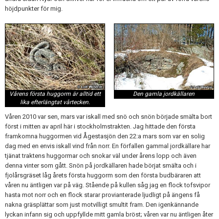
Skapa konto
höjdpunkter för mig.
Den gamla jordkällaren
Vårens första huggorm är alltid ett
lika efterlängtat vårtecken.
Våren 2010 var sen, mars var iskall med snö och snön började smälta bort
först i mitten av april här i stockholmstrakten. Jag hittade den första
framkomna huggormen vid Ågestasjön den 22:a mars som var en solig
dag med en envis iskall vind från norr. En förfallen gammal jordkällare har
tjänat traktens huggormar och snokar väl under årens lopp och även
denna vinter som gått. Snön på jordkällaren hade börjat smälta och i
fjolårsgräset låg årets första huggorm som den första budbäraren att
våren nu äntligen var på väg. Stående på kullen såg jag en flock tofsvipor
hasta mot norr och en flock starar provianterade ljudligt på ängens få
nakna gräsplättar som just motvilligt smultit fram. Den igenkännande
lyckan infann sig och uppfyllde mitt gamla bröst; våren var nu äntligen åter