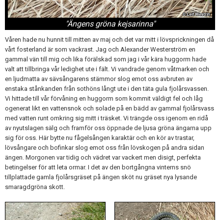
"Ängens gröna kejsarinna"
Våren hade nu hunnit till mitten av maj och det var mitt i lövsprickningen då
vårt fosterland är som vackrast. Jag och Alexander Westerström en
gammal vän till mig och lika förälskad som jag i vår kära huggorm hade
valt att tillbringa vår ledighet ute i fält. Vi vandrade genom våtmarken och
en ljudmatta av sävsångarens stämmor slog emot oss avbruten av
enstaka stånkanden från sothöns långt ute i den täta gula fjolårsvassen.
Vi hittade till vår förvåning en huggorm som kommit väldigt fel och låg
ogenerat likt en vattensnok och solade på en bädd av gammal fjolårsvass
med vatten runt omkring sig mitt i träsket. Vi trängde oss igenom en ridå
av nyutslagen sälg och framför oss öppnade de ljusa gröna ängarna upp
sig för oss. Här bytte nu fågelsången karaktär och en kör av trastar,
lövsångare och bofinkar slog emot oss från lövskogen på andra sidan
ängen. Morgonen var tidig och vädret var vackert men disigt, perfekta
betingelser för att leta ormar. I det av den bortgångna vinterns snö
tillplattade gamla fjolårsgräset på ängen sköt nu gräset nya lysande
smaragdgröna skott.