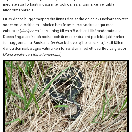
med steniga förkastningsbranter och gamla ängsmarker veritabla
huggormsparadis.
Ett av dessa huggormsparadis finns i den södra delen av Nackareservatet
söder om Stockholm. Lokalen består av ett par vackra ängar med
enbuskar (
Juniperus
) i anslutning till en sjö och en tillhörande våtmark.
Dessa ängar är rika på sorkar och är med andra ord perfekta jaktmarker
för huggormarna. Snokarna (
Natrix
) behöver ej heller sakna jakttillfällen
där då den närbelägna våtmarken förser dem med ett överflöd av grodor
(
Rana arvalis
och
Rana temporaria
).