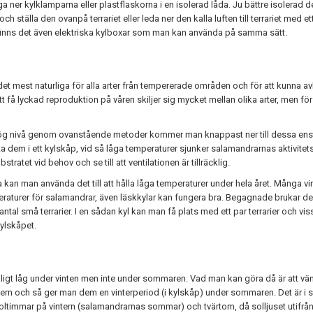
ner kylklamparna eller plastflaskorna i en isolerad låda. Ju bättre isolerad dest
 ställa den ovanpå terrariet eller leda ner den kalla luften till terrariet med ett
) finns det även elektriska kylboxar som man kan använda på samma sätt.
det mest naturliga för alla arter från tempererade områden och för att kunna av
att få lyckad reproduktion på våren skiljer sig mycket mellan olika arter, men 
 hög nivå genom ovanstående metoder kommer man knappast ner till dessa en
ätta dem i ett kylskåp, vid så låga temperaturer sjunker salamandrarnas aktivitets
ratet vid behov och se till att ventilationen är tillräcklig.
kan man använda det till att hålla låga temperaturer under hela året. Många vinky
peraturer för salamandrar, även läskkylar kan fungera bra. Begagnade brukar de 
tal små terrarier. I en sådan kyl kan man få plats med ett par terrarier och vi
kylskåpet.
ckligt låg under vinten men inte under sommaren. Vad man kan göra då är att vä
n och så ger man dem en vinterperiod (i kylskåp) under sommaren. Det är i så f
ltimmar på vintern (salamandrarnas sommar) och tvärtom, då solljuset utifrå