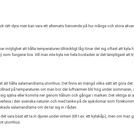
dock rätt dyra men kan vara ett alternativ beroende på hur många och stora akvar
 möjlighet att hålla temperaturen tillräckligt låg lönar det sig oftast att kyla h
g) som fungerar bra. Vill man inte kyla ner hela bostaden är det lämpligast att 
tet att hålla salamandrarna utomhus. Det finns en mängd olika sätt att göra det p
 skillnad på temperaturen om man bor där luftvärmen blir hög under sommaren, a
 sig själva eller komma ner genom hålrum och gångar i marken. Det viktiga är a
verleva i den svenska naturen och med tanke på de sjukdomar som förekommer 
n skada salamandrarna om de tar sig in i lådan.
t vara bäst att ta in djuren under vintern (till t.ex. ett kylskåp), men om man grä
runt utomhus.