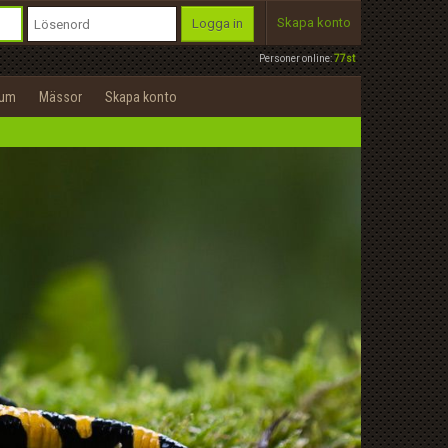
Skapa konto
Logga in
Personer online:
77st
rum
Mässor
Skapa konto