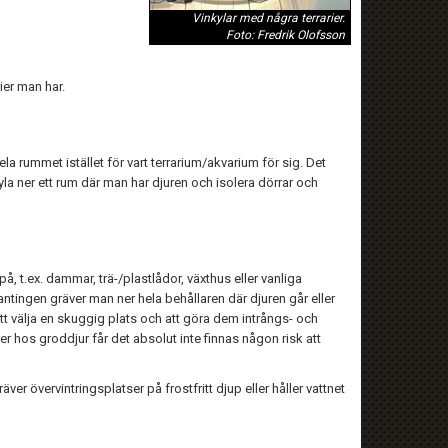
Vinkylar med några terrarier.
Foto: Fredrik Olofsson
ier man har.
ela rummet istället för vart terrarium/akvarium för sig. Det
kyla ner ett rum där man har djuren och isolera dörrar och
å, t.ex. dammar, trä-/plastlådor, växthus eller vanliga
ntingen gräver man ner hela behållaren där djuren går eller
tt välja en skuggig plats och att göra dem intrångs- och
hos groddjur får det absolut inte finnas någon risk att
ver övervintringsplatser på frostfritt djup eller håller vattnet