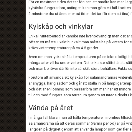
För en maximera tiden det tar för isen att smälta kan man lägga 
kylväska fungerar bra, antingen kan man göra ett hål i botten och
åtminstone dra ut ännu mer på tiden det tar för dem att tina
Kylskåp och vinkylar
En kall vinterperiod är kanske inte livsnödvändigt men det är 
oftast ett måste. Exakt hur kallt man måste ha på vintern för 
krävs vintertemperaturer på ca 4-5 grader.
Även om man lyckas hålla temperaturen på en icke dödligt
många arter vill ha under vintern. Det enklaste sättet är att s
och man behöver därför inte särskilt stora behållare. Fukta subst
Förutom att använda ett kylskåp för salamandrarnas vintervila 
är snygga, har glasdörr och går att ställa in på lämpliga tem
och det är en lösning som passar bra om man har ett mindre an
till och med fungera som terrarium genom att inreda direkt i 
Vända på året
I många fall klarar man att hålla temperaturen inomhus tillrä
salamandrarna så att deras sommar (varma period) är på vinter
längden på dygnet genom att använda lampor som ger fler so