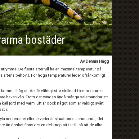
 varma bostäder
Av Dennis Hägg
t utrymme. De flesta arter vill ha en maximal temperatur på
ka artens behov!). För höga temperaturer leder ofrånkomligt
komma ihåg att det är väldigt stor skillnad i temperaturen
mare havsnivån. Trots det tvingas ändå många salamandrar att
 kall jord med varm luft är dock något som är väldigt svårt
st i.
la ner terrarier eller akvarier är situationen annorlunda, det
 än önskat finns det en del knep att ta till, så att de allra