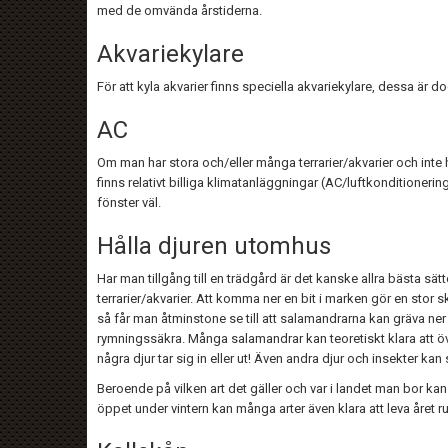
med de omvända årstiderna.
Akvariekylare
För att kyla akvarier finns speciella akvariekylare, dessa är 
AC
Om man har stora och/eller många terrarier/akvarier och inte har
finns relativt billiga klimatanläggningar (AC/luftkonditionerin
fönster väl.
Hålla djuren utomhus
Har man tillgång till en trädgård är det kanske allra bästa sät
terrarier/akvarier. Att komma ner en bit i marken gör en stor
så får man åtminstone se till att salamandrarna kan gräva ner
rymningssäkra. Många salamandrar kan teoretiskt klara att ö
några djur tar sig in eller ut! Även andra djur och insekter ka
Beroende på vilken art det gäller och var i landet man bor kan de
öppet under vintern kan många arter även klara att leva året 