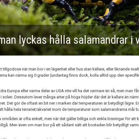
man lyckas hålla salamandrar i
illgodose när man bor i en lägenhet eller hus utan källare, eller liknande sval
erna kan närma sig 0 grader (undantag finns dock, kolla alltid upp den specifi
a Europa eller varma delar av USA inte vill ha det varmare än så, men man får 
i solen. Dessutom lever många arter på höga höjder där det är kallare än när
. Det gör de oftast en bit ner i marken där temperaturen är betydligt lägre. En
 att hålla hela terrariet/akvariet inom de temperaturer som salamandrarna mår bä
a områden är ofta enkelt, men när det gäller billiga och enkla lösningar för att ky
 tillgå. Men även om man bor på ett sådant sätt att bostaden blir betydligt varmare