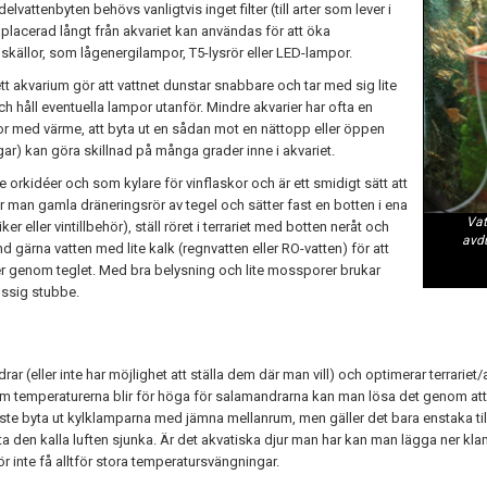
attenbyten behövs vanligtvis inget filter (till arter som lever i
n placerad långt från akvariet kan användas för att öka
källor, som lågenergilampor, T5-lysrör eller LED-lampor.
ett akvarium gör att vattnet dunstar snabbare och tar med sig lite
 och håll eventuella lampor utanför. Mindre akvarier har ofta en
 med värme, att byta ut en sådan mot en nättopp eller öppen
gar) kan göra skillnad på många grader inne i akvariet.
e orkidéer och som kylare för vinflaskor och är ett smidigt sätt att
 man gamla dräneringsrör av tegel och sätter fast en botten i ena
Vat
r eller vintillbehör), ställ röret i terrariet med botten neråt och
avdu
nd gärna vatten med lite kalk (regnvatten eller RO-vatten) för att
nger genom teglet. Med bra belysning och lite mossporer brukar
ossig stubbe.
rar (eller inte har möjlighet att ställa dem där man vill) och optimerar terrar
temperaturerna blir för höga för salamandrarna kan man lösa det genom att a
te byta ut kylklamparna med jämna mellanrum, men gäller det bara enstaka tillfäl
a den kalla luften sjunka. Är det akvatiska djur man har kan man lägga ner klam
 inte få alltför stora temperatursvängningar.