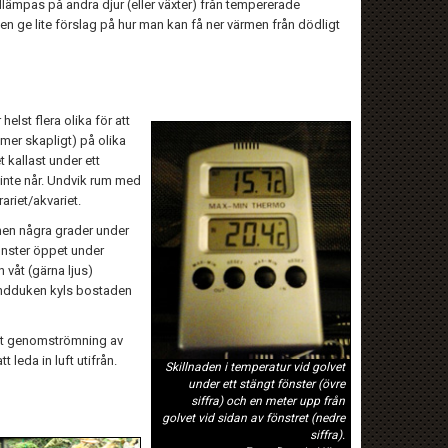
llämpas på andra djur (eller växter) från tempererade
n ge lite förslag på hur man kan få ner värmen från dödligt
lst flera olika för att
mmer skapligt) på olika
t kallast under ett
n inte når. Undvik rum med
ariet/akvariet.
men några grader under
fönster öppet under
våt (gärna ljus)
handduken kyls bostaden
äst genomströmning av
 leda in luft utifrån.
Skillnaden i temperatur vid golvet
under ett stängt fönster (övre
siffra) och en meter upp från
golvet vid sidan av fönstret (nedre
siffra).