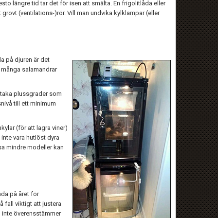
o längre tid tar det för isen att smälta. En frigolitlåda eller
 grovt (ventilations-)rör. Vill man undvika kylklampar (eller
la på djuren är det
för många salamandrar
staka plussgrader som
nivå till ett minimum
lar (för att lagra viner)
inte vara hutlöst dyra
ssa mindre modeller kan
nda på året för
all viktigt att justera
n inte överensstämmer