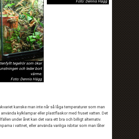
Foto: Dennis Hägg
tenfyllt tegelrör som ökar
nstningen och leder bort
värme.
Foto: Dennis Hägg
iet/akvariet kanske man inte når så låga temperaturer som man
nvända kylklampar eller plastflaskor med fruset vatten. Det
len under året kan det vara ett bra och billigt alternativ.
parna i vattnet, eller använda vanliga isbitar som man låter