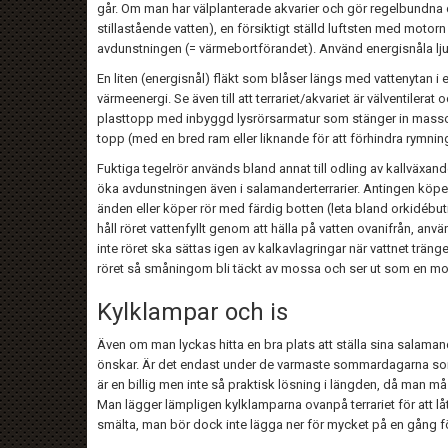
går. Om man har välplanterade akvarier och gör regelbundna delv
stillastående vatten), en försiktigt ställd luftsten med motor
avdunstningen (= värmebortförandet). Använd energisnåla ljus
En liten (energisnål) fläkt som blåser längs med vattenytan i 
värmeenergi. Se även till att terrariet/akvariet är välventilerat
plasttopp med inbyggd lysrörsarmatur som stänger in massor
topp (med en bred ram eller liknande för att förhindra rymnin
Fuktiga tegelrör används bland annat till odling av kallväxand
öka avdunstningen även i salamanderterrarier. Antingen köper
änden eller köper rör med färdig botten (leta bland orkidébutike
håll röret vattenfyllt genom att hälla på vatten ovanifrån, anvä
inte röret ska sättas igen av kalkavlagringar när vattnet trä
röret så småningom bli täckt av mossa och ser ut som en m
Kylklampar och is
Även om man lyckas hitta en bra plats att ställa sina salamand
önskar. Är det endast under de varmaste sommardagarna som 
är en billig men inte så praktisk lösning i längden, då man mås
Man lägger lämpligen kylklamparna ovanpå terrariet för att låt
smälta, man bör dock inte lägga ner för mycket på en gång för