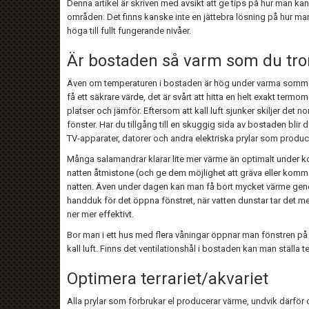
Denna artikel är skriven med avsikt att ge tips på hur man ka
områden. Det finns kanske inte en jättebra lösning på hur ma
höga till fullt fungerande nivåer.
Är bostaden så varm som du tro
Även om temperaturen i bostaden är hög under varma sommardag
få ett säkrare värde, det är svårt att hitta en helt exakt te
platser och jämför. Eftersom att kall luft sjunker skiljer det 
fönster. Har du tillgång till en skuggig sida av bostaden blir
TV-apparater, datorer och andra elektriska prylar som producera
Många salamandrar klarar lite mer värme än optimalt under k
natten åtmistone (och ge dem möjlighet att gräva eller komma 
natten. Även under dagen kan man få bort mycket värme genom
handduk för det öppna fönstret, när vatten dunstar tar det m
ner mer effektivt.
Bor man i ett hus med flera våningar öppnar man fönstren p
kall luft. Finns det ventilationshål i bostaden kan man ställa te
Optimera terrariet/akvariet
Alla prylar som förbrukar el producerar värme, undvik därför 