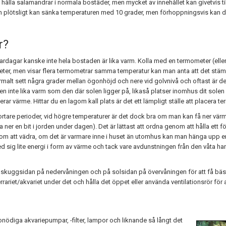
n hålla salamandrar i normala bostäder, men mycket av innehållet kan givetvis ti
n plötsligt kan sänka temperaturen med 10 grader, men förhoppningsvis kan de
r?
ar kanske inte hela bostaden är lika varm. Kolla med en termometer (eller he
rmometer, men visar flera termometrar samma temperatur kan man anta att det stä
normalt sett några grader mellan ögonhöjd och nere vid golvnivå och oftast är de
 den inte lika varm som den där solen ligger på, likaså platser inomhus dit sole
r värme. Hittar du en lagom kall plats är det ett lämpligt ställe att placera terr
ortare perioder, vid högre temperaturer är det dock bra om man kan få ner vär
ner en bit i jorden under dagen). Det är lättast att ordna genom att hålla ett 
 att vädra, om det är varmare inne i huset än utomhus kan man hänga upp en 
ed sig lite energi i form av värme och tack vare avdunstningen från den våta 
å skuggsidan på nedervåningen och på solsidan på övervåningen för att få b
rrariet/akvariet under det och hålla det öppet eller använda ventilationsrör för att
onödiga akvariepumpar, -filter, lampor och liknande så långt det