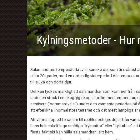
Kylningsmetoder - Hur 
Salamandrars temperaturkrav är kanske det som är svårast att t
cirka 20 grader, med en ordentlig vinterperiod där temperatur
till sjuka och döda djur.
Det kan tyckas märkligt att salamandrar som kommer från södr
under en stock i en skuggig skog, jämfört med temperaturen 
aestivera ("sommardvala") under den varmaste perioden på året
att efterlikna i normalstora terrarier och det mest lämpliga är
Att värma upp ett terrarium till reptiler och groddjur från varm
finns helt enkelt inga smidiga "kylmattor" eller "kylkablar" att
flesta faktiskt kan hålla salamandrar i sitt hem.