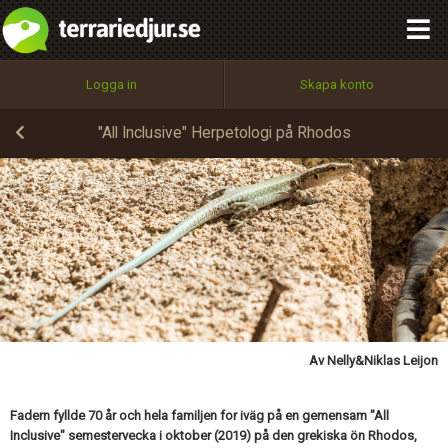
integritetspolicy
OK
Utför
Namn:
Begär nytt lösenord
Logga in
Skapa konto
Tillbaka till förstasidan
100%
Epost:
"All Inclusive" Herpetologi på Rhodos
Skicka kommentar
Användarnamn:
Lösenord:
Av Nelly&Niklas Leijon
Privacy Policy
Terms of Service
Fadern fyllde 70 år och hela familjen for iväg på en gemensam "All
Inclusive" semestervecka i oktober (2019) på den grekiska ön Rhodos,