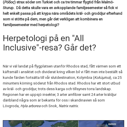
Skapa konto
(
Ρόδος
) strax söder om Turkiet och ca tre timmar flygtid från Malmö-
Sturup. Då detta skulle vara en avkopplande familjesemester så fick vi
helt enkelt passa på att krypa nära områdets kräl- och groddjur efterhand
som vi stötte på dem, men går det verkligen att kombinera en
familjesemester med herpetologi?
Herpetologi på en "All
Inclusive"-resa? Går det?
När vi väl landat på flygplatsen utanför Rhodos stad, fått värmen som ett
käftsmäll i ansiktet och dividerat kring vilken bil vi fått men inte beställt så
kunde färden fortsätta till vår slutdestination, Kolymbia (
Κολύμπια
), ca 25
minunters körning söderut från Rhodos stad. Rhodos har ett stort utbud
av kräl- och groddjur, trots dess karga och tillsynes torra landskap.
Regionen har en uppsjö insekter, 3 arter amfibier samt 24 arter kräldjur
däribland några som är bekanta för oss i skandinavien så som
Lövgroda,
Hyla arborea
och Snok,
Natrix natrix.