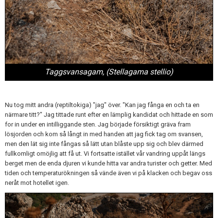
Taggsvansagam, (
Stellagama stellio)
Nu tog mitt andra (reptiltokiga) "jag" över. "Kan jag fånga en och ta en
närmare titt?" Jag tittade runt efter en lämplig kandidat och hittade en som
for in under en intilliggande sten. Jag började försiktigt gräva fram
lösjorden och kom så långt in med handen att jag fick tag om svansen,
men den lät sig inte fångas så lätt utan blåste upp sig och blev därmed
fullkomligt omöjlig att få ut. Vi fortsatte istället vår vandring uppåt längs
berget men de enda djuren vi kunde hitta var andra turister och getter. Med
tiden och temperaturökningen så vände även vi på klacken och begav oss
neråt mot hotellet igen.