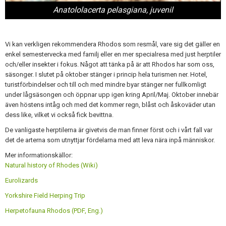
Anatololacerta pelasgiana, juvenil
Vi kan verkligen rekommendera Rhodos som resmål, vare sig det gäller en
enkel semestervecka med familj eller en mer specialresa med just herptiler
och/eller insekter i fokus. Något att tänka på är att Rhodos har som oss,
säsonger. I slutet på oktober stänger i princip hela turismen ner. Hotel,
turistförbindelser och till och med mindre byar stänger ner fullkomligt
under lågsäsongen och öppnar upp igen kring April/Maj. Oktober innebär
även höstens intåg och med det kommer regn, blåst och åskoväder utan
dess like, vilket vi också fick bevittna.
De vanligaste herptilerna är givetvis de man finner först och i vårt fall var
det de arterna som utnyttjar fördelarna med att leva nära inpå människor.
Mer informationskällor:
Natural history of Rhodes (Wiki)
Eurolizards
Yorkshire Field Herping Trip
Herpetofauna Rhodos (PDF, Eng.)