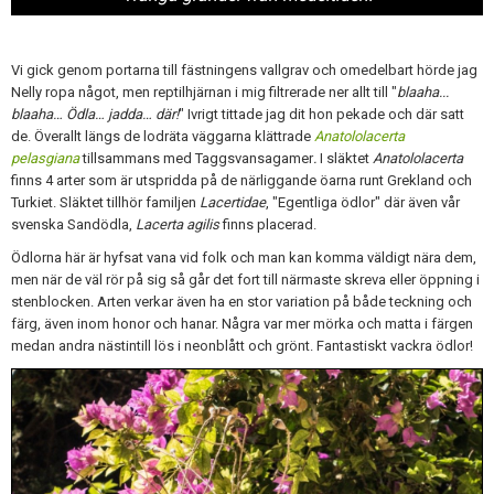
Vi gick genom portarna till fästningens vallgrav och omedelbart hörde jag
Nelly ropa något, men reptilhjärnan i mig filtrerade ner allt till "
blaaha...
blaaha… Ödla… jadda… där!
" Ivrigt tittade jag dit hon pekade och där satt
de. Överallt längs de lodräta väggarna klättrade
Anatololacerta
pelasgiana
tillsammans med Taggsvansagamer
.
I släktet
Anatololacerta
finns 4 arter som är utspridda på de närliggande öarna runt Grekland och
Turkiet. Släktet tillhör familjen
Lacertidae
, "Egentliga ödlor" där även vår
svenska Sandödla,
Lacerta agilis
finns placerad.
Ödlorna här är hyfsat vana vid folk och man kan komma väldigt nära dem,
me
n när de väl rör på sig så går det fort till närmaste skreva eller öppning i
stenblocken. Arten verkar även ha en stor variation på både teckning och
färg, även inom honor och hanar. Några var mer mörka och matta i färgen
medan andra nästintill lös i neonblått och grönt. Fantastiskt vackra ödlor!