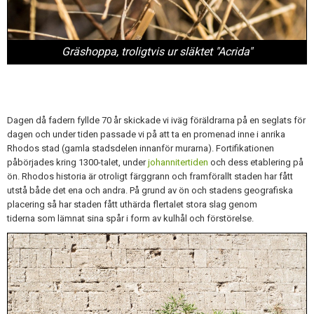
Gräshoppa, troligtvis ur släktet "Acrida"
Dagen då fadern fyllde 70 år skickade vi iväg föräldrarna på en seglats för
dagen och under tiden passade vi på att ta en promenad inne i anrika
Rhodos stad (gamla stadsdelen innanför murarna). Fortifikationen
påbörjades kring 1300-talet, under
johannitertiden
och dess etablering på
ön. Rhodos historia är otroligt färggrann och framförallt staden har fått
utstå både det ena och andra. På grund av ön och stadens geografiska
placering så har staden fått uthärda flertalet stora slag genom
tiderna som lämnat sina spår i form av kulhål och förstörelse.