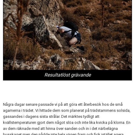
Resultatlöst grävande
Några dagar senare passade vi på att göra ett återbesök hos de små
agamerna i trädet. Vi hittade dem som planerat på trädstammens solsida,
gassandes i dagens sista strålar. Det märktes tydligt att
kvällstemperaturen gjort dem något slöa och inte lika kvicka på klorna. En
av dem räknade med att hinna över sanden och in i det närbelägna
busskaget men den nådde inte hela vägen fram och fick istället agera