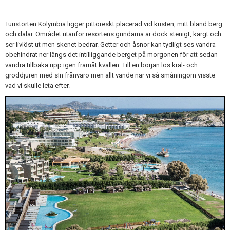
Turistorten Kolymbia ligger pittoreskt placerad vid kusten, mitt bland berg
och dalar. Området utanför resortens grindarna är dock stenigt, kargt och
ser livlöst ut men skenet bedrar. Getter och åsnor kan tydligt ses vandra
obehindrat ner längs det intilliggande berget på morgonen för att sedan
vandra tillbaka upp igen framåt kvällen. Till en början lös kräl- och
groddjuren med sIn frånvaro men allt vände när vi så småningom visste
vad vi skulle leta efter.