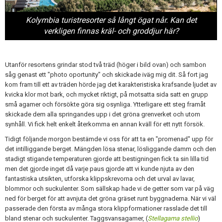
Kolymbia turistresorter så långt ögat når. Kan det
verkligen finnas kräl- och groddjur här?
Utanför resortens grindar stod två träd (höger i bild ovan) och sambon
såg genast ett "photo oportunity" och skickade iväg mig dit. Så fort jag
kom fram till ett av träden hörde jag det karakteristiska krafsande ljudet av
kvick
a klor mot bark, och mycket riktigt, på motsatta sida satt en grupp
små agamer och försökte göra sig osynliga. Ytterligare ett steg framåt
skickade dem alla springandes upp i det gröna grenverket och utom
synhåll. Vi fick helt enkelt återkomma en annan kväll för ett nytt försök.
Tidigt följande morgon bestämde vi oss för att ta en "promenad" upp för
det intilliggande berget. Mängden lösa stenar, lösliggande damm och den
stadigt stigande temperaturen gjorde att bestigningen fick ta sin lilla tid
men det gjorde inget då varje paus gjorde att vi kunde njuta av den
fantastiska utsikten, utforska klippskrevorna och det urval av lavar,
blommor och suckulenter. Som sällskap hade vi de getter som var på väg
ned för berget för att avnjuta det gröna gräset runt byggnaderna. När vi väl
passerade den första av många stora klippformationer rasslade det till
bland stenar och suckulenter. Taggsvansagamer, (
Stellagama stellio
)