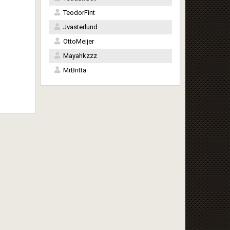
TeodorFint
Jvasterlund
OttoMeijer
Mayahkzzz
MrBritta