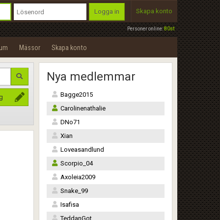
Skapa konto
Logga in
Personer online:
80st
rum
Mässor
Skapa konto
Nya medlemmar
Bagge2015
ig
Carolinenathalie
DNo71
Xian
Loveasandlund
Scorpio_04
Axoleia2009
Snake_99
Isafisa
TeddanGot