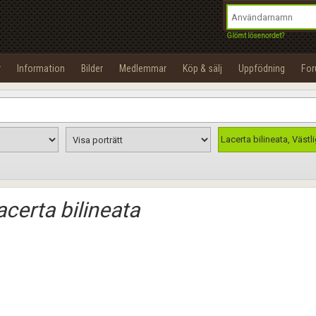
integritetspolicy
OK
Utför
Namn:
Begär nytt lösenord
Glömt lösenordet?
Tillbaka till förstasidan
Epost:
r
Information
Bilder
Medlemmar
Köp & sälj
Uppfödning
Fo
100%
Användarnamn:
Lösenord:
Lacerta bilineata, Västl
smaragdödla
Privacy Policy
Terms of Service
acerta bilineata
Skapa konto