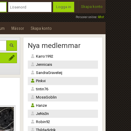
Skapa konto
Logga in
Personer online:
68st
rum
Mässor
Skapa konto
Nya medlemmar
Karro1992
Jennicais
SandraGraveleij
Pinkvi
tintin76
MossGoblin
Hanze
JeNs3n
Robin92
Thildadidrik