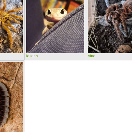
Idiidas
Vinc