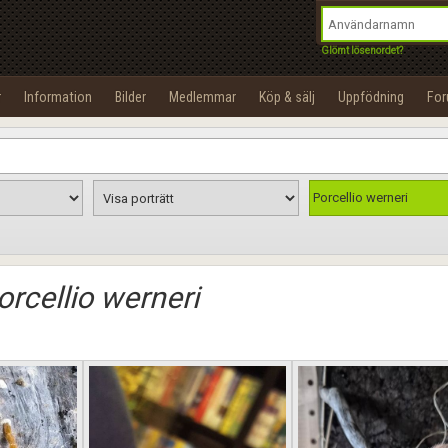
integritetspolicy
OK
Utför
Namn:
Begär nytt lösenord
Glömt lösenordet?
Tillbaka till förstasidan
Epost:
r
Information
Bilder
Medlemmar
Köp & sälj
Uppfödning
Fo
100%
Användarnamn:
Lösenord:
Porcellio werneri
Privacy Policy
Terms of Service
orcellio werneri
Skapa konto