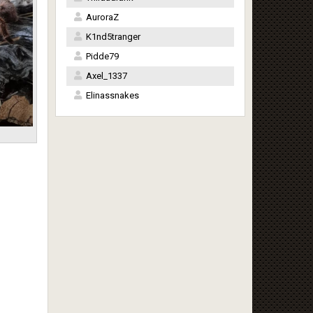
AuroraZ
K1nd5tranger
Pidde79
Axel_1337
Elinassnakes