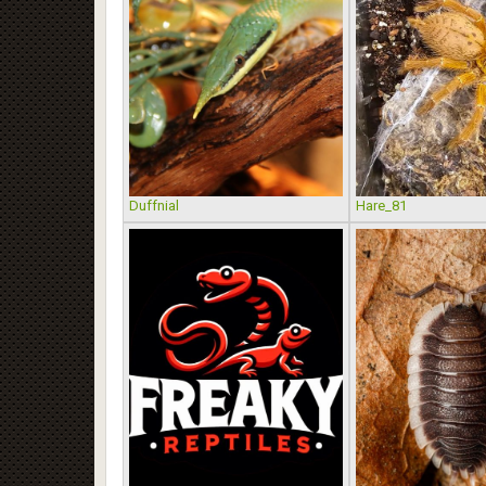
Duffnial
Hare_81