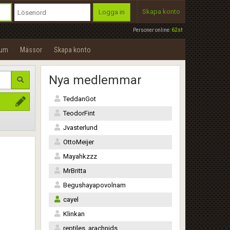
Skapa konto
Logga in
Personer online:
62st
rum
Mässor
Skapa konto
Nya medlemmar
TeddanGot
TeodorFint
Jvasterlund
OttoMeijer
Mayahkzzz
MrBritta
Begushayapovolnam
cayel
Klinkan
reptiles_arachnids