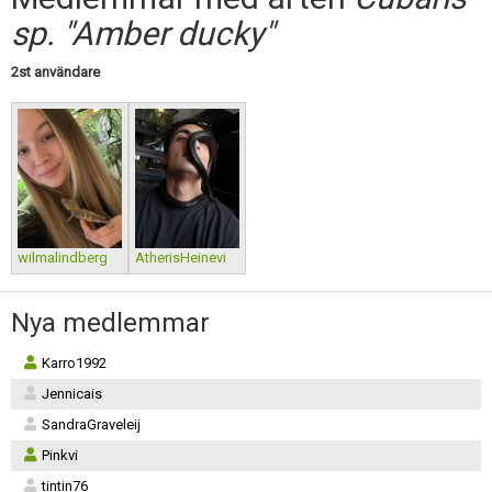
Skapa konto
sp. "Amber ducky"
2st användare
wilmalindberg
AtherisHeinevi
Nya medlemmar
Karro1992
Jennicais
SandraGraveleij
Pinkvi
tintin76