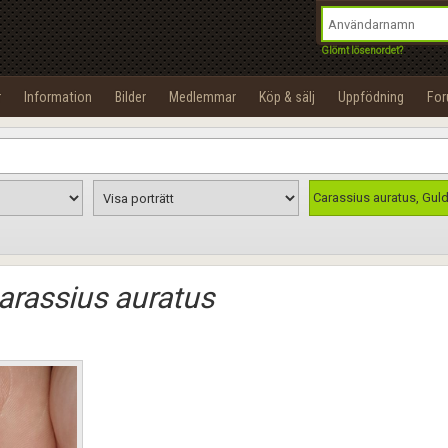
integritetspolicy
OK
Utför
Namn:
Begär nytt lösenord
Glömt lösenordet?
Tillbaka till förstasidan
Epost:
r
Information
Bilder
Medlemmar
Köp & sälj
Uppfödning
Fo
100%
Användarnamn:
Lösenord:
Carassius auratus, Guld
Privacy Policy
Terms of Service
arassius auratus
Skapa konto