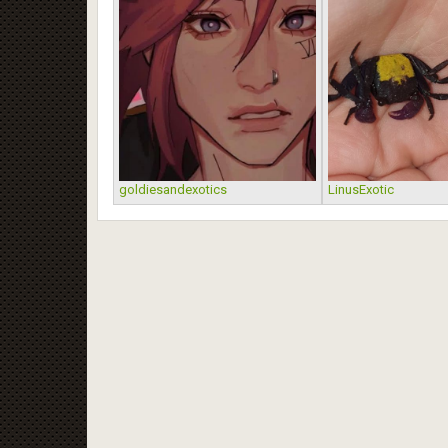
goldiesandexotics
LinusExotic