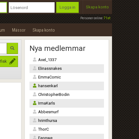
Skapa konto
Logga in
Personer online:
71st
rum
Mässor
Skapa konto
Nya medlemmar
Axel_1337
fisk
Elinassnakes
EmmaComic
hansenkarl
ChristopherBodin
IrmaKarls
Abbesmurf
hrimthursa
ThorC
Feonwe