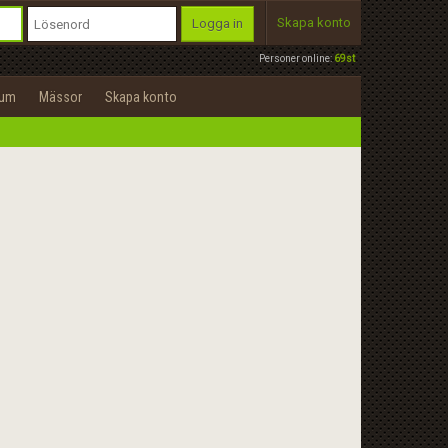
Skapa konto
Logga in
Personer online:
69st
rum
Mässor
Skapa konto