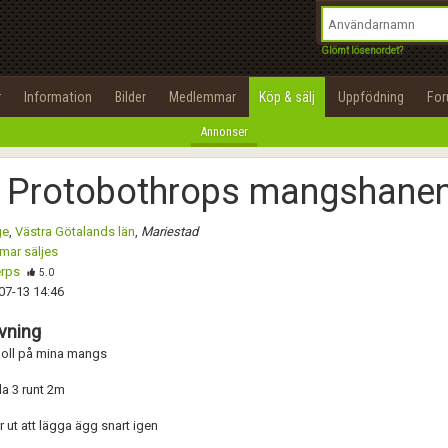
integritetspolicy
OK
Utför
Namn:
Namn:
Begär nytt lösenord
Glömt lösenordet?
Alla
Positiva
Negativa
Tillbaka till förstasidan
Epost:
Beskrivning:
r
Information
Bilder
Medlemmar
Köp & sälj
Uppfödning
Fo
100%
Annonser
Användarnamn:
Spara
Avbryt
Spara ändringar
1 Protobothrops mangshanen
Lösenord:
Betygsätt
ge
,
Västra Götalands län
,
Mariestad
Privacy Policy
mar säljes
Terms of Service
rps
Skicka meddelande
5.0
07-13 14:46
Skapa konto
vning
koll på mina mangs
la 3 runt 2m
 ut att lägga ägg snart igen