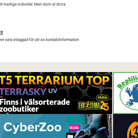
 trevliga individer. Men dom är stora
Förnya annons
Kan förnyas om
Aktivera annons
t
Inaktivera annons
r vara inloggad för att se kontaktinformation
Radera annons
Redigera annons