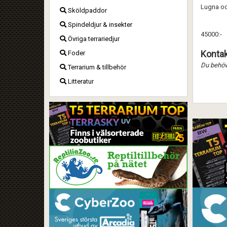
Lugna och
Sköldpaddor
Spindeldjur & insekter
45000:-
Övriga terrariedjur
Kontak
Foder
Du behöve
Terrarium & tillbehör
Litteratur