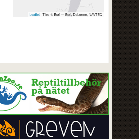
Leaflet
| Tiles © Esri — Esri, DeLorme, NAVTEQ