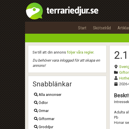
Start
Skötselråd
Artikla
2.
Se till att din annons
följer våra regler
.
Du behöver vara inloggad för att skapa en
annons!
Sveri
Giftor
Hothe
Snabblänkar
2026-
Alla annonser
Beskri
Intresse
Ödlor
Ormar
Adulta al
Pb
Giftormar
Honar ser
Groddjur