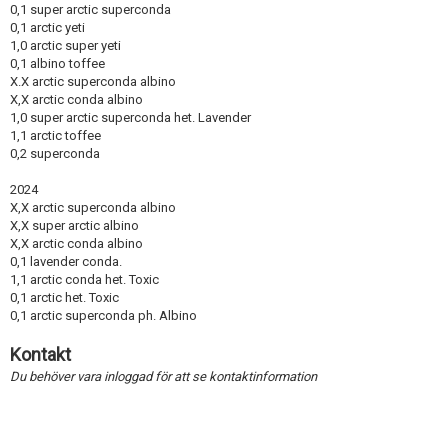
0,1 super arctic superconda
0,1 arctic yeti
1,0 arctic super yeti
0,1 albino toffee
X.X arctic superconda albino
X,X arctic conda albino
1,0 super arctic superconda het. Lavender
1,1 arctic toffee
0,2 superconda
2024
X,X arctic superconda albino
X,X super arctic albino
X,X arctic conda albino
0,1 lavender conda.
1,1 arctic conda het. Toxic
0,1 arctic het. Toxic
0,1 arctic superconda ph. Albino
Kontakt
Du behöver vara inloggad för att se kontaktinformation