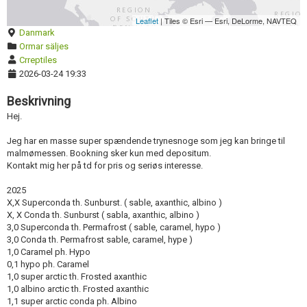
Radera annons
Leaflet
| Tiles © Esri — Esri, DeLorme, NAVTEQ
Danmark
Redigera annons
Ormar säljes
Crreptiles
2026-03-24 19:33
Beskrivning
Hej.
Jeg har en masse super spændende trynesnoge som jeg kan bringe til
malmømessen. Bookning sker kun med depositum.
Kontakt mig her på td for pris og seriøs interesse.
2025
X,X Superconda th. Sunburst. ( sable, axanthic, albino )
X, X Conda th. Sunburst ( sabla, axanthic, albino )
3,0 Superconda th. Permafrost ( sable, caramel, hypo )
3,0 Conda th. Permafrost sable, caramel, hype )
1,0 Caramel ph. Hypo
0,1 hypo ph. Caramel
1,0 super arctic th. Frosted axanthic
1,0 albino arctic th. Frosted axanthic
1,1 super arctic conda ph. Albino